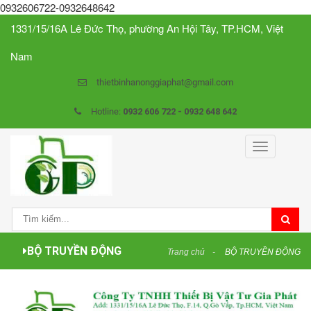
0932606722-0932648642
1331/15/16A Lê Đức Thọ, phường An Hội Tây, TP.HCM, Việt
Nam
thietbinhanonggiaphat@gmail.com
Hotline:
0932 606 722 - 0932 648 642
Toggle
navigation
BỘ TRUYỀN ĐỘNG
Trang chủ
BỘ TRUYỀN ĐỘNG