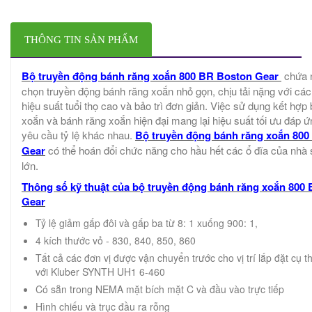
THÔNG TIN SẢN PHẨM
Bộ truyền động bánh răng xoắn 800 BR Boston Gear
chứa n
chọn truyền động bánh răng xoắn nhỏ gọn, chịu tải nặng với các
hiệu suất tuổi thọ cao và bảo trì đơn giản. Việc sử dụng kết hợp
xoắn và bánh răng xoắn hiện đại mang lại hiệu suất tối ưu đáp ứ
yêu cầu tỷ lệ khác nhau.
Bộ truyền động bánh răng xoắn 80
Gear
có thể hoán đổi chức năng cho hầu hết các ổ đĩa của nhà 
lớn.
Thông số kỹ thuật của bộ truyền động bánh răng xoắn 800
Gear
Tỷ lệ giảm gấp đôi và gấp ba từ 8: 1 xuống 900: 1,
4 kích thước vỏ - 830, 840, 850, 860
Tất cả các đơn vị được vận chuyển trước cho vị trí lắp đặt cụ 
với Kluber SYNTH UH1 6-460
Có sẵn trong NEMA mặt bích mặt C và đầu vào trực tiếp
Hình chiếu và trục đầu ra rỗng