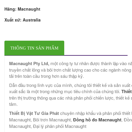
Hãng:
Macnaught
Xuất xứ:
Australia
THÔNG TIN SẢN PHẨM
Macnaught Pty Ltd,
một công ty tư nhân được thành lập vào năm
truyền chất lỏng và bôi trơn chất lượng cao cho các ngành nông 
tải trên toàn cầu trong hơn sáu thập kỷ.
Dẫn đầu trong lĩnh vực của mình, chúng tôi thiết kế và sản xuấ
xuất sắc là một trong những mục tiêu chính của chúng tôi.
Thiế
trên thị trường thông qua các nhà phân phối chiến lược, thiết k
tâm.
Thiết Bị Vật Tư Gia Phát
chuyên nhập khẩu và phân phối thiế
Macnaught, Bôi trơn Macnaught,
Đồng hồ đo Macnaught
, Đồ
Macnaught, Đại lý phân phối Macnaught