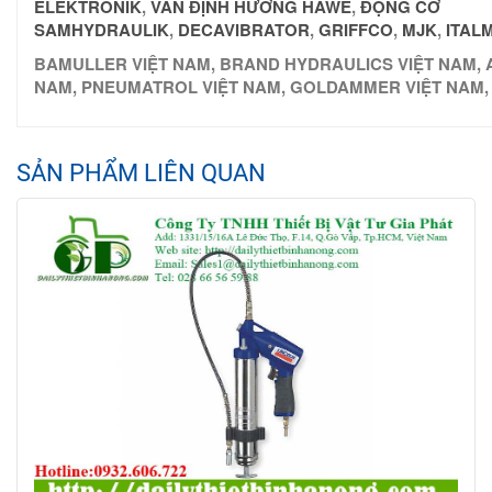
ELEKTRONIK
,
VAN ĐỊNH HƯỚNG HAWE
,
ĐỘNG CƠ
SAMHYDRAULIK
,
DECAVIBRATOR
,
GRIF
FCO
,
MJK
,
ITAL
BAMULLER VIỆT NAM, BRAND HYDRAULICS VIỆT NAM, A
NAM, PNEUMATROL VIỆT NAM, GOLDAMMER VIỆT NAM,
SẢN PHẨM LIÊN QUAN