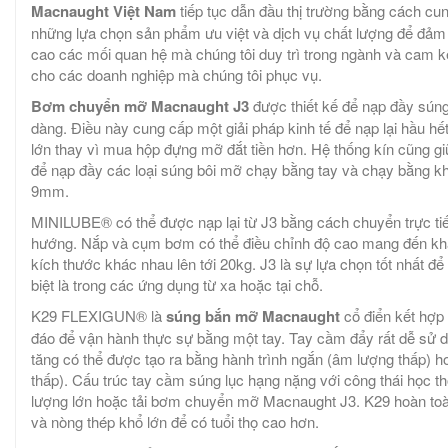
Macnaught Việt Nam
tiếp tục dẫn đầu thị trường bằng cách cu
những lựa chọn sản phẩm ưu việt và dịch vụ chất lượng để đảm 
cao các mối quan hệ mà chúng tôi duy trì trong ngành và cam kết 
cho các doanh nghiệp mà chúng tôi phục vụ.
Bơm chuyển mỡ Macnaught J3
được thiết kế để nạp đầy sún
dàng. Điều này cung cấp một giải pháp kinh tế để nạp lại hầu h
lớn thay vì mua hộp đựng mỡ đắt tiền hơn. Hệ thống kín cũng g
để nạp đầy các loại súng bôi mỡ chạy bằng tay và chạy bằng k
9mm.
MINILUBE® có thể được nạp lại từ J3 bằng cách chuyển trực t
hướng. Nắp và cụm bơm có thể điều chỉnh độ cao mang đến khả
kích thước khác nhau lên tới 20kg. J3 là sự lựa chọn tốt nhất đ
biệt là trong các ứng dụng từ xa hoặc tại chỗ.
K29 FLEXIGUN® là
súng bắn mỡ Macnaught
cổ điển kết hợp v
đáo để vận hành thực sự bằng một tay. Tay cầm đẩy rất dễ sử d
tăng có thể được tạo ra bằng hành trình ngắn (âm lượng thấp) h
thấp). Cấu trúc tay cầm súng lục hạng nặng với công thái học t
lượng lớn hoặc tải bơm chuyển mỡ Macnaught J3. K29 hoàn toà
và nòng thép khổ lớn để có tuổi thọ cao hơn.