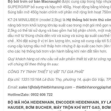
Bộ bôi trơn cơ bản Macnaught
được cung cấp trong hộp nhự
SUPERGRIP bổ sung và hộp mỡ 450g. Hoạt động bằng không khí
Súng bắn mỡ 450g hoàn chỉnh với phần mở rộng linh hoạt 750
K7-24 MINILUBE® (model 2,5kg) là
Hệ thống bôi trơn thủ c
năng bôi trơn khối lượng lớn/áp suất cao trong một gói nhỏ gọn
2,5kg có thể tái sử dụng và bao gồm hai bộ phận chính, một má
dầu mỡ từ thùng chứa đến vòi và súng và súng áp suất cao/thể
chế . Khi đặt súng ở vị trí âm lượng lớn, súng sẽ cung cấp tới 5.
cung cấp lượng dầu mỡ thấp hơn nhưng ở áp suất cao hơn (lên tới
cho các hệ thống bôi trơn vận hành bằng khí nén đắt tiền hơn.
Quý khách hàng có nhu cầu về sản phẩm thiết bị vật tư công ng
với chúng tôi theo thông tin sau:
CÔNG TY TNHH THIẾT VỊ VẬT TƯ GIA PHÁT
Địa chỉ: 1331/15/16A Lê Đức Thọ, phường 14, quận Gò Vấp, 
Email:
sales1@dailythietbinhanong.com
–
thietbinhanonggiaph
Hotline/Zalo: 0932 606 722
BỘ MÃ HÓA HEIDENHAIN
,
ENCODER HEIDENHAIN
,
XY L
HAUSER
,
BƠM BUCHER
,
MÁY TRỘN KHÍ WITT GAS
,
BƠM