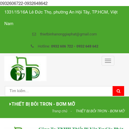
0932606722-0932648642
1331/15/16A Lê Đức Thọ, phường An Hội Tây, TP.HCM, Việt
Nam
thietbinhanonggiaphat@gmail.com
Hotline:
0932 606 722 - 0932 648 642
Toggle
navigation
THIẾT BỊ BÔI TRƠN - BƠM MỠ
Trang chủ
THIẾT BỊ BÔI TRƠN - BƠM MỠ