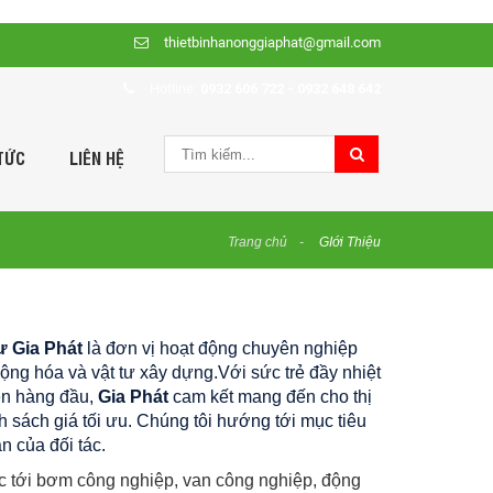
thietbinhanonggiaphat@gmail.com
Hotline:
0932 606 722 - 0932 648 642
TỨC
LIÊN HỆ
Trang chủ
GIới Thiệu
ư Gia Phát
là đơn vị hoạt động chuyên nghiệp
động hóa và vật tư xây dựng.Với sức trẻ đầy nhiệt
n hàng đầu,
Gia Phát
cam kết mang đến cho thị
sách giá tối ưu. Chúng tôi hướng tới mục tiêu
n của đối tác.
c tới bơm công nghiệp, van công nghiệp, động