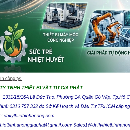
in công ty:
TY TNHH THIẾT BỊ VẬT TƯ GIA PHÁT
ỉ: 1331/15/16A Lê Đức Thọ, Phường 14, Quận Gò Vấp, Tp.Hồ C
thuế: 0316 757 332 do Sở Kế Hoạch và Đầu Tư TP.HCM cấp ng
: dailythietbinhanong.com
 thietbinhanonggiaphat@gmail.com/ Sales1@dailythietbinhano