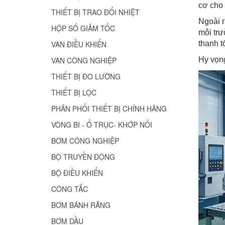
cơ cho 
THIẾT BỊ TRAO ĐỔI NHIỆT
Ngoài r
HỘP SỐ GIẢM TỐC
môi trư
VAN ĐIỀU KHIỂN
thanh t
VAN CÔNG NGHIỆP
Hy vọng
THIẾT BỊ ĐO LƯỜNG
THIẾT BỊ LỌC
PHÂN PHỐI THIẾT BỊ CHÍNH HÃNG
VÒNG BI - Ổ TRỤC- KHỚP NỐI
BƠM CÔNG NGHIỆP
BỘ TRUYỀN ĐỘNG
BỘ ĐIỀU KHIỂN
CÔNG TẮC
BƠM BÁNH RĂNG
BƠM DẦU