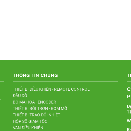
THÔNG TIN CHUNG
T
C
THIẾT BỊ ĐIỀU KHIỂN - REMOTE CONTROL
ĐẦU DÒ
P
,
BỘ MÃ HÓA - ENCODER
Đ
THIẾT BỊ BÔI TRƠN - BƠM MỠ
T
THIẾT BỊ TRAO ĐỔI NHIỆT
W
HỘP SỐ GIẢM TỐC
VAN ĐIỀU KHIỂN
E