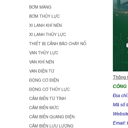
BƠM MÀNG
BƠM THỦY LỰC
XI LANH KHÍ NÉN
XI LANH THỦY LỰC
THIẾT BỊ CẢNH BÁO CHÁY NỔ
VAN THỦY LỰC
VAN KHÍ NÉN
VAN ĐIỆN TỪ
Thông t
ĐỘNG CƠ ĐIỆN
CÔNG 
ĐỘNG CƠ THỦY LỰC
Địa ch
CẢM BIẾN TỪ TÍNH
Mã số 
CẢM BIẾN MỨC
Website
CẢM BIẾN QUANG ĐIỆN
Email:
CẢM BIẾN LƯU LƯỢNG