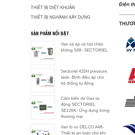
Điện t
THIẾT BỊ DIỆT KHUẨN
----------
THIẾT BỊ NGHÀNH XÂY DỰNG
THƯƠN
SẢN PHẨM NỔI BẬT
Van xả áp và hút chân
không S98- SECTORIEL
Sectoriel 425H pressure
tank- Bình điều áp cho
hệ thống tự động
Cảm biến dò Gas tự
động SECTORIEL
SE126K- Ứng dụng trong
thương mại
Van lò xo DELCO A48-
Thiết bị an toàn cho khí