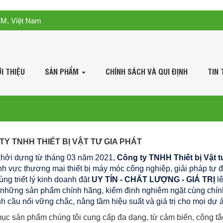
CM, Việt Nam
ỚI THIỆU
SẢN PHẨM
CHÍNH SÁCH VÀ QUI ĐỊNH
TIN 
TY TNHH THIẾT BỊ VẬT TƯ GIA PHÁT
hởi dựng từ tháng 03 năm 2021,
Công ty TNHH Thiết bị Vật t
ĩnh vực thương mại thiết bị máy móc công nghiệp, giải pháp tự 
ùng triết lý kinh doanh đặt
UY TÍN - CHẤT LƯỢNG - GIÁ TRỊ
lê
những sản phẩm chính hãng, kiểm định nghiêm ngặt cùng chính 
nh cầu nối vững chắc, nâng tầm hiệu suất và giá trị cho mọi dự á
c sản phẩm chúng tôi cung cấp đa dạng, từ cảm biến, công tắ