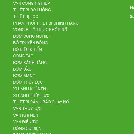
VAN CÔNG NGHIỆP
Ho
THIẾT BỊ ĐO LƯỜNG
THIẾT BỊ LỌC
Sa
PHÂN PHỐI THIẾT BỊ CHÍNH HÃNG
VÒNG BI - Ổ TRỤC- KHỚP NỐI
BƠM CÔNG NGHIỆP
BỘ TRUYỀN ĐỘNG
BỘ ĐIỀU KHIỂN
CÔNG TẮC
BƠM BÁNH RĂNG
BƠM DẦU
BƠM MÀNG
BƠM THỦY LỰC
XI LANH KHÍ NÉN
XI LANH THỦY LỰC
THIẾT BỊ CẢNH BÁO CHÁY NỔ
VAN THỦY LỰC
VAN KHÍ NÉN
VAN ĐIỆN TỪ
ĐỘNG CƠ ĐIỆN