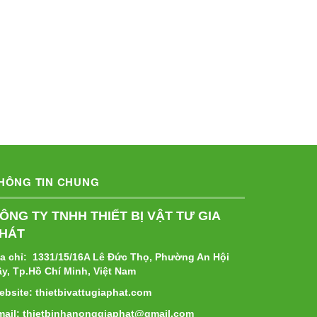
HÔNG TIN CHUNG
ÔNG TY TNHH THIẾT BỊ VẬT TƯ GIA
HÁT
ịa chỉ: 1331/15/16A Lê Đức Thọ, Phường An Hội
ây, Tp.Hồ Chí Minh, Việt Nam
ebsite: thietbivattugiaphat.com
mail: thietbinhanonggiaphat@gmail.com