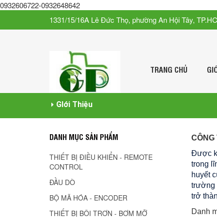
0932606722-0932648642
1331/15/16A Lê Đức Thọ, phường An Hội Tây, TP.H
TRANG CHỦ
GI
GIới Thiệu
DANH MỤC SẢN PHẨM
CÔNG 
Được k
THIẾT BỊ ĐIỀU KHIỂN - REMOTE
trong l
CONTROL
huyết c
ĐẦU DÒ
trường 
trở thà
BỘ MÃ HÓA - ENCODER
Danh mụ
THIẾT BỊ BÔI TRƠN - BƠM MỠ