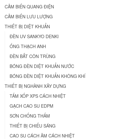
CẢM BIẾN QUANG ĐIỆN
CẢM BIẾN LƯU LƯỢNG
THIẾT BỊ DIỆT KHUẨN
ĐÈN UV SANKYO DENKI
ỐNG THẠCH ANH
ĐÈN BẮT CÔN TRÙNG
BÓNG ĐÈN DIỆT KHUẨN NƯỚC
BÓNG ĐÈN DIỆT KHUẨN KHÔNG KHÍ
THIẾT BỊ NGHÀNH XÂY DỰNG
TẤM XỐP XPS CÁCH NHIỆT
GẠCH CAO SU EDPM
SƠN CHỐNG THẤM
THIẾT BỊ CHIẾU SÁNG
CAO SU CÁCH ÂM CÁCH NHIỆT