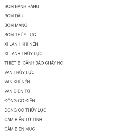
BƠM BÁNH RĂNG
BƠM DẦU
BƠM MÀNG
BƠM THỦY LỰC
XI LANH KHÍ NÉN
XI LANH THỦY LỰC
THIẾT BỊ CẢNH BÁO CHÁY NỔ
VAN THỦY LỰC
VAN KHÍ NÉN
VAN ĐIỆN TỪ
ĐỘNG CƠ ĐIỆN
ĐỘNG CƠ THỦY LỰC
CẢM BIẾN TỪ TÍNH
CẢM BIẾN MỨC