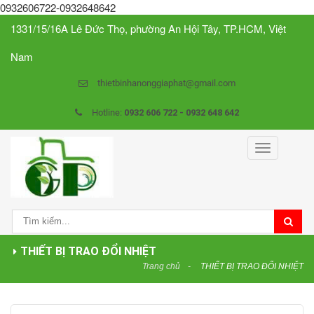
0932606722-0932648642
1331/15/16A Lê Đức Thọ, phường An Hội Tây, TP.HCM, Việt
Nam
thietbinhanonggiaphat@gmail.com
Hotline:
0932 606 722 - 0932 648 642
Toggle
navigation
THIẾT BỊ TRAO ĐỔI NHIỆT
Trang chủ
THIẾT BỊ TRAO ĐỔI NHIỆT