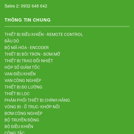
Sales 2: 0932 648 642
THÔNG TIN CHUNG
THIẾT BỊ ĐIỀU KHIỂN - REMOTE CONTROL
ĐẦU DÒ
BỘ MÃ HÓA - ENCODER
THIẾT BỊ BÔI TRƠN - BƠM MỠ
THIẾT BỊ TRAO ĐỔI NHIỆT
HỘP SỐ GIẢM TỐC
VAN ĐIỀU KHIỂN
VAN CÔNG NGHIỆP
THIẾT BỊ ĐO LƯỜNG
THIẾT BỊ LỌC
PHÂN PHỐI THIẾT BỊ CHÍNH HÃNG
VÒNG BI - Ổ TRỤC- KHỚP NỐI
BƠM CÔNG NGHIỆP
BỘ TRUYỀN ĐỘNG
BỘ ĐIỀU KHIỂN
CÔNG TẮC