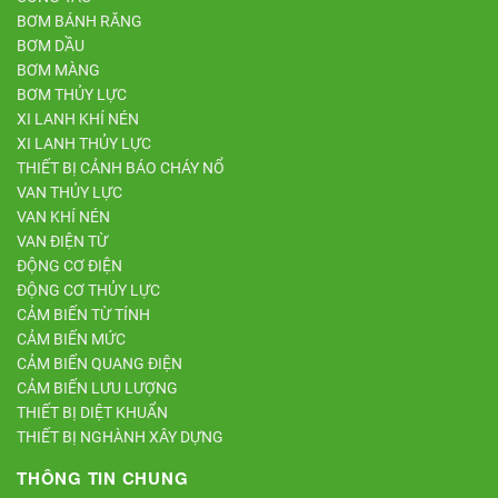
BƠM BÁNH RĂNG
BƠM DẦU
BƠM MÀNG
BƠM THỦY LỰC
XI LANH KHÍ NÉN
XI LANH THỦY LỰC
THIẾT BỊ CẢNH BÁO CHÁY NỔ
VAN THỦY LỰC
VAN KHÍ NÉN
VAN ĐIỆN TỪ
ĐỘNG CƠ ĐIỆN
ĐỘNG CƠ THỦY LỰC
CẢM BIẾN TỪ TÍNH
CẢM BIẾN MỨC
CẢM BIẾN QUANG ĐIỆN
CẢM BIẾN LƯU LƯỢNG
THIẾT BỊ DIỆT KHUẨN
THIẾT BỊ NGHÀNH XÂY DỰNG
THÔNG TIN CHUNG