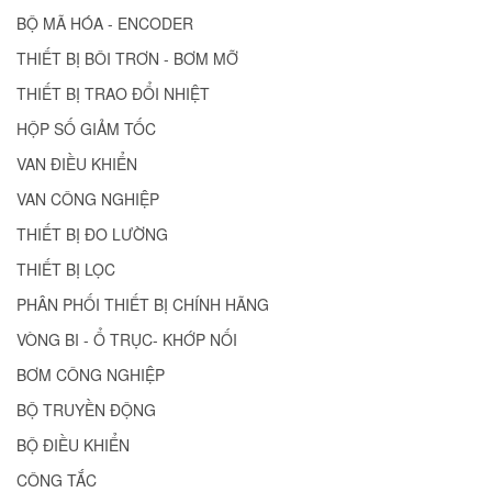
BỘ MÃ HÓA - ENCODER
THIẾT BỊ BÔI TRƠN - BƠM MỠ
THIẾT BỊ TRAO ĐỔI NHIỆT
HỘP SỐ GIẢM TỐC
VAN ĐIỀU KHIỂN
VAN CÔNG NGHIỆP
THIẾT BỊ ĐO LƯỜNG
THIẾT BỊ LỌC
PHÂN PHỐI THIẾT BỊ CHÍNH HÃNG
VÒNG BI - Ổ TRỤC- KHỚP NỐI
BƠM CÔNG NGHIỆP
BỘ TRUYỀN ĐỘNG
BỘ ĐIỀU KHIỂN
CÔNG TẮC