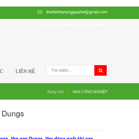
thietbinhanonggiaphat@gmail.com
Hotline:
0932 606 722 - 0932 648 642
ỨC
LIÊN HỆ
Trang chủ
VAN CÔNG NGHIỆP
p Dungs
ngs,
Van gas Dungs
,
Van đóng ngắt khí gas