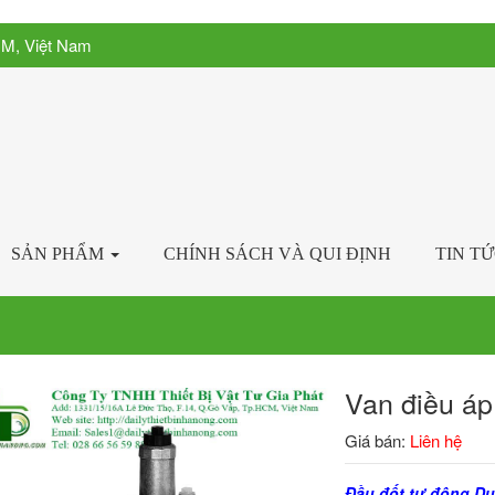
CM, Việt Nam
SẢN PHẨM
CHÍNH SÁCH VÀ QUI ĐỊNH
TIN T
Van điều á
Giá bán:
Liên hệ
Đầu đốt tự động Du