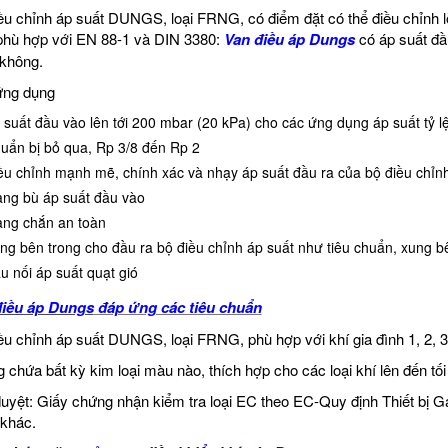
ều chỉnh áp suất DUNGS, loại FRNG, có điểm đặt có thể điều chỉnh l
phù hợp với EN 88-1 và DIN 3380:
Van điều áp Dungs
có áp suất đầ
không.
ứng dụng
 suất đầu vào lên tới 200 mbar (20 kPa) cho các ứng dụng áp suất tỷ l
uẩn bị bỏ qua, Rp 3/8 đến Rp 2
ều chỉnh mạnh mẽ, chính xác và nhạy áp suất đầu ra của bộ điều chỉn
ng bù áp suất đầu vào
ng chắn an toàn
ng bên trong cho đầu ra bộ điều chỉnh áp suất như tiêu chuẩn, xung bê
u nối áp suất quạt gió
điều áp Dungs
đáp ứng các tiêu chuẩn
ều chỉnh áp suất DUNGS, loại FRNG, phù hợp với khí gia đình 1, 2, 3 
 chứa bất kỳ kim loại màu nào, thích hợp cho các loại khí lên đến tối
uyệt: Giấy chứng nhận kiểm tra loại EC theo EC-Quy định Thiết bị Ga
 khác.