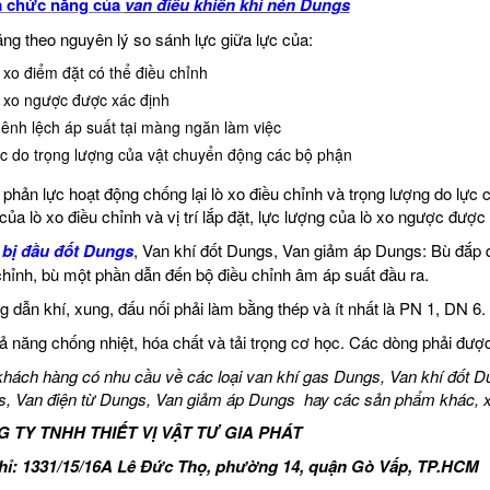
ả chức năng của
van điều khiển khí nén Dungs
ng theo nguyên lý so sánh lực giữa lực của:
 xo điểm đặt có thể điều chỉnh
 xo ngược được xác định
ênh lệch áp suất tại màng ngăn làm việc
c do trọng lượng của vật chuyển động các bộ phận
 phản lực hoạt động chống lại lò xo điều chỉnh và trọng lượng do lự
của lò xo điều chỉnh và vị trí lắp đặt, lực lượng của lò xo ngược được
 bị đầu đốt Dungs
, Van khí đốt Dungs, Van giảm áp Dungs: Bù đắp 
chỉnh, bù một phần dẫn đến bộ điều chỉnh âm áp suất đầu ra.
 dẫn khí, xung, đấu nối phải làm bằng thép và ít nhất là PN 1, DN 6
ả năng chống nhiệt, hóa chất và tải trọng cơ học. Các dòng phải đượ
hách hàng có nhu cầu về các loại van khí gas Dungs, Van khí đốt Du
, Van điện từ Dungs, Van giảm áp Dungs hay các sản phẩm khác, xin v
 TY TNHH THIẾT VỊ VẬT TƯ GIA PHÁT
chỉ: 1331/15/16A Lê Đức Thọ, phường 14, quận Gò Vấp, TP.HCM