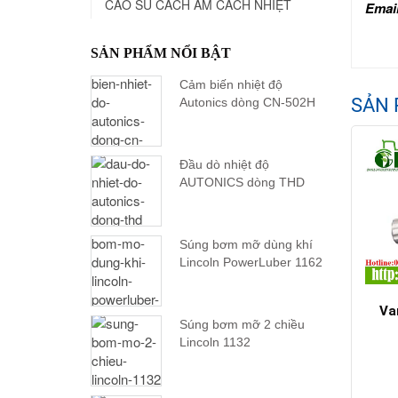
CAO SU CÁCH ÂM CÁCH NHIỆT
Emai
SẢN PHẨM NỔI BẬT
Cảm biến nhiệt độ
SẢN 
Autonics dòng CN-502H
Đầu dò nhiệt độ
AUTONICS dòng THD
Súng bơm mỡ dùng khí
Lincoln PowerLuber 1162
Va
Súng bơm mỡ 2 chiều
Lincoln 1132