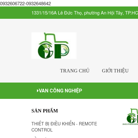
0932606722-0932648642
1331/15/16A Lê Đức Thọ, phường An Hội Tây, TP.H
TRANG CHỦ
GIỚI THIỆU
VAN CÔNG NGHIỆP
SẢN PHẨM
THIẾT BỊ ĐIỀU KHIỂN - REMOTE
CONTROL