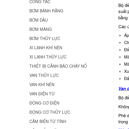
CÔNG TẮC
Bộ đi
BƠM BÁNH RĂNG
suất 
bằng 
BƠM DẦU
Các 
BƠM MÀNG
Áp
BƠM THỦY LỰC
Ch
XI LANH KHÍ NÉN
Đi
Mà
XI LANH THỦY LỰC
Mà
THIẾT BỊ CẢNH BÁO CHÁY NỔ
Xu
VAN THỦY LỰC
Đấ
VAN KHÍ NÉN
Van 
VAN ĐIỆN TỪ
Bộ đi
ĐỘNG CƠ ĐIỆN
Không
ĐỘNG CƠ THỦY LỰC
Phê d
trọng
CẢM BIẾN TỪ TÍNH