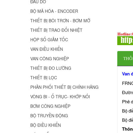
ĐẦU DÒ
BỘ MÃ HÓA - ENCODER
THIẾT BỊ BÔI TRƠN - BƠM MỠ
THIẾT BỊ TRAO ĐỔI NHIỆT
HỘP SỐ GIẢM TỐC
VAN ĐIỀU KHIỂN
VAN CÔNG NGHIỆP
THÔ
THIẾT BỊ ĐO LƯỜNG
Van 
THIẾT BỊ LỌC
FRNG:
PHÂN PHỐI THIẾT BỊ CHÍNH HÃNG
Đường
VÒNG BI - Ổ TRỤC- KHỚP NỐI
Phê d
BƠM CÔNG NGHIỆP
Bộ đi
BỘ TRUYỀN ĐỘNG
Bộ đi
BỘ ĐIỀU KHIỂN
Thông