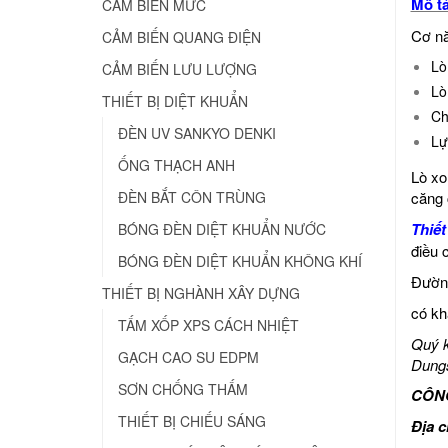
Mô t
CẢM BIẾN MỨC
Cơ nă
CẢM BIẾN QUANG ĐIỆN
Lò
CẢM BIẾN LƯU LƯỢNG
Lò
THIẾT BỊ DIỆT KHUẨN
Ch
ĐÈN UV SANKYO DENKI
Lự
ỐNG THẠCH ANH
Lò xo
căng 
ĐÈN BẮT CÔN TRÙNG
Thiết
BÓNG ĐÈN DIỆT KHUẨN NƯỚC
điều 
BÓNG ĐÈN DIỆT KHUẨN KHÔNG KHÍ
Đường
THIẾT BỊ NGHÀNH XÂY DỰNG
có kh
TẤM XỐP XPS CÁCH NHIỆT
Quý k
GẠCH CAO SU EDPM
Dungs
SƠN CHỐNG THẤM
CÔNG
THIẾT BỊ CHIẾU SÁNG
Địa 