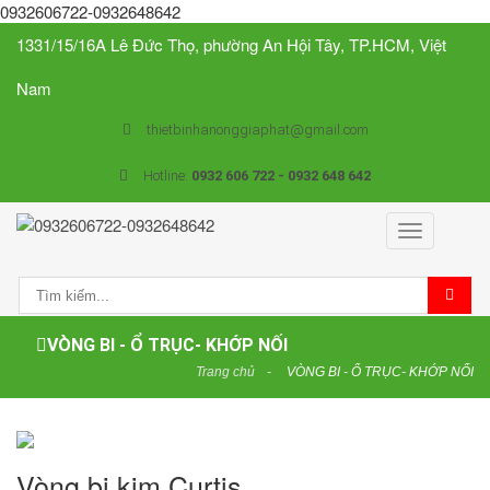
0932606722-0932648642
1331/15/16A Lê Đức Thọ, phường An Hội Tây, TP.HCM, Việt
Nam
thietbinhanonggiaphat@gmail.com
Hotline:
0932 606 722 - 0932 648 642
Toggle
navigation
VÒNG BI - Ổ TRỤC- KHỚP NỐI
Trang chủ
VÒNG BI - Ổ TRỤC- KHỚP NỐI
Vòng bi kim Curtis