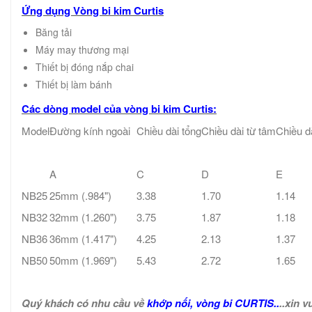
Ứng dụng Vòng bi kim Curtis
Băng tải
Máy may thương mại
Thiết bị đóng nắp chai
Thiết bị làm bánh
Các dòng model của vòng bi kim Curtis:
Model
Đường kính ngoài
Chiều dài tổng
Chiều dài từ tâm
Chiều dà
A
C
D
E
NB25
25mm (.984")
3.38
1.70
1.14
NB32
32mm (1.260")
3.75
1.87
1.18
NB36
36mm (1.417")
4.25
2.13
1.37
NB50
50mm (1.969")
5.43
2.72
1.65
Quý khách có nhu cầu về
khớp nối, vòng bi CURTIS
..
..xin v