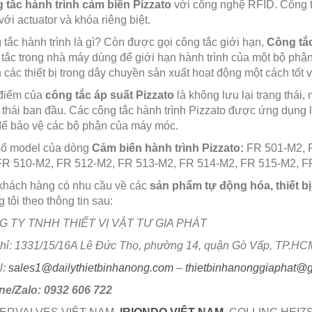
 tắc hành trình cảm biến Pizzato
với công nghệ RFID. Công tắ
 với actuator và khóa riêng biệt.
tắc hành trình là gì? Còn được gọi công tắc giới hạn,
Công tắc
tắc trong nhà máy dùng để giới hạn hành trình của một bộ phậ
 các thiết bị trong dây chuyền sản xuất hoạt động một cách tốt 
điểm của
công tắc áp suất Pizzato
là không lưu lại trạng thái,
 thái ban đầu. Các công tắc hành trình Pizzato được ứng dụng l
để bảo vệ các bộ phận của máy móc.
số model của dòng
Cảm biến hành trình Pizzato:
FR 501-M2, 
FR 510-M2, FR 512-M2, FR 513-M2, FR 514-M2, FR 515-M2, F
khách hàng có nhu cầu về các
sản phẩm tự động hóa, thiết bị
 tôi theo thông tin sau:
 TY TNHH THIẾT VỊ VẬT TƯ GIA PHÁT
chỉ: 1331/15/16A Lê Đức Thọ, phường 14, quận Gò Vấp, TP.HC
l:
sales1@dailythietbinhanong.com
–
thietbinhanonggiaphat@
ine/Zalo: 0932 606 722