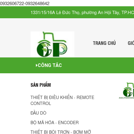
0932606722-0932648642
1331/15/16A Lê Đức Thọ, phường An Hội Tây, TP.H
TRANG CHỦ
GI
CÔNG TẮC
SẢN PHẨM
THIẾT BỊ ĐIỀU KHIỂN - REMOTE
CONTROL
ĐẦU DÒ
BỘ MÃ HÓA - ENCODER
THIẾT BỊ BÔI TRƠN - BƠM MỠ