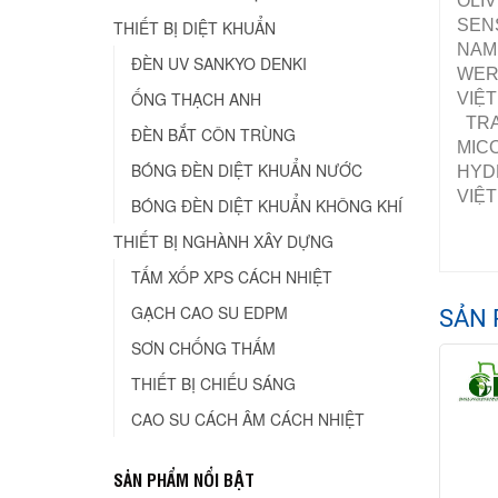
OLI
SENS
THIẾT BỊ DIỆT KHUẨN
NAM,
ĐÈN UV SANKYO DENKI
WERM
ỐNG THẠCH ANH
VIỆT
TRA
ĐÈN BẮT CÔN TRÙNG
MICO
BÓNG ĐÈN DIỆT KHUẨN NƯỚC
HYDR
VIỆT
BÓNG ĐÈN DIỆT KHUẨN KHÔNG KHÍ
THIẾT BỊ NGHÀNH XÂY DỰNG
TẤM XỐP XPS CÁCH NHIỆT
GẠCH CAO SU EDPM
SẢN 
SƠN CHỐNG THẤM
THIẾT BỊ CHIẾU SÁNG
CAO SU CÁCH ÂM CÁCH NHIỆT
SẢN PHẨM NỔI BẬT