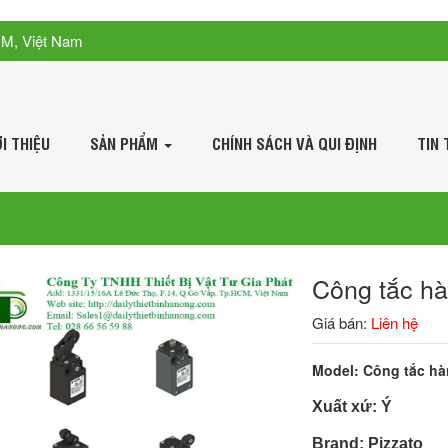
CM, Việt Nam
ỚI THIỆU
SẢN PHẨM
CHÍNH SÁCH VÀ QUI ĐỊNH
TIN 
Công tắc hà
Giá bán:
Liên hệ
Model: Công tắc hàn
Xuất xứ: Ý
Brand: Pizzato