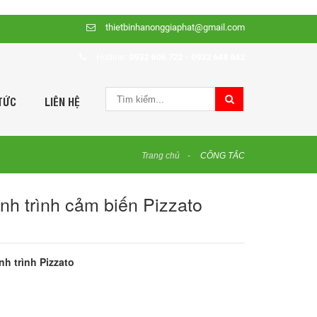
thietbinhanonggiaphat@gmail.com
Hotline:
0932 606 722 - 0932 648 642
TỨC
LIÊN HỆ
Trang chủ
CÔNG TẮC
nh trình cảm biến Pizzato
h trình Pizzato