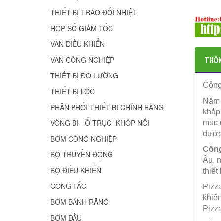
THIẾT BỊ TRAO ĐỔI NHIỆT
HỘP SỐ GIẢM TỐC
VAN ĐIỀU KHIỂN
THÔN
VAN CÔNG NGHIỆP
THIẾT BỊ ĐO LƯỜNG
Công 
THIẾT BỊ LỌC
Năm 1
PHÂN PHỐI THIẾT BỊ CHÍNH HÃNG
khắp
VÒNG BI - Ổ TRỤC- KHỚP NỐI
mục đ
được 
BƠM CÔNG NGHIỆP
Công
BỘ TRUYỀN ĐỘNG
Âu, 
BỘ ĐIỀU KHIỂN
thiết
CÔNG TẮC
Pizza
khiển
BƠM BÁNH RĂNG
Pizza
BƠM DẦU