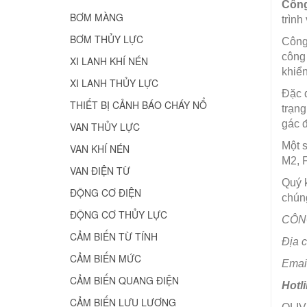
Công
BƠM MÀNG
trình
BƠM THỦY LỰC
Công 
công 
XI LANH KHÍ NÉN
khiển
XI LANH THỦY LỰC
Đặc 
THIẾT BỊ CẢNH BÁO CHÁY NỔ
trạng
gác 
VAN THỦY LỰC
Một 
VAN KHÍ NÉN
M2, 
VAN ĐIỆN TỪ
Quý 
ĐỘNG CƠ ĐIỆN
chúng
ĐỘNG CƠ THỦY LỰC
CÔNG
CẢM BIẾN TỪ TÍNH
Địa 
CẢM BIẾN MỨC
Emai
CẢM BIẾN QUANG ĐIỆN
Hotl
CẢM BIẾN LƯU LƯỢNG