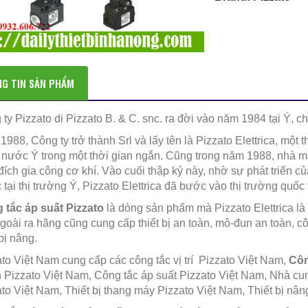
G TIN SẢN PHẨM
ty Pizzato di Pizzato B. & C. snc. ra đời vào năm 1984 tại Ý, chu
988, Công ty trở thành Srl và lấy tên là Pizzato Elettrica, một
 nước Ý trong một thời gian ngắn. Cũng trong năm 1988, nhà 
ích gia công cơ khí. Vào cuối thập kỷ này, nhờ sự phát triển 
tại thị trường Ý, Pizzato Elettrica đã bước vào thị trường quốc 
 tắc áp suất Pizzato
là dòng sản phẩm mà
Pizzato Elettrica 
ngoài ra hãng cũng cung cấp
thiết bị an toàn, mô-đun an toàn, cô
 bị nâng.
to Việt Nam cung cấp các công tắc vị trí Pizzato Việt Nam,
Côn
 Pizzato Việt Nam, Công tắc áp suất Pizzato Việt Nam, Nhà cu
to Việt Nam, Thiết bị thang máy Pizzato Việt Nam, Thiết bị nân