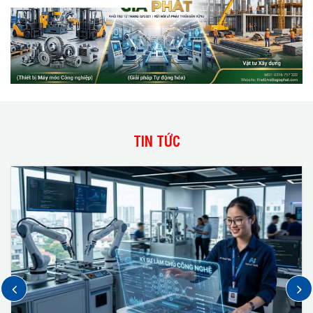
TIN TỨC
next
prev