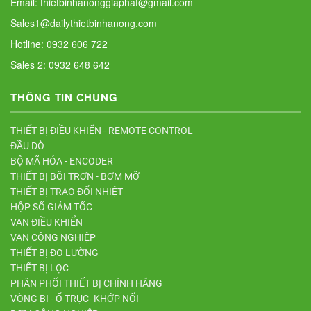
Email: thietbinhanonggiaphat@gmail.com
Sales1@dailythietbinhanong.com
Hotline: 0932 606 722
Sales 2: 0932 648 642
THÔNG TIN CHUNG
THIẾT BỊ ĐIỀU KHIỂN - REMOTE CONTROL
ĐẦU DÒ
BỘ MÃ HÓA - ENCODER
THIẾT BỊ BÔI TRƠN - BƠM MỠ
THIẾT BỊ TRAO ĐỔI NHIỆT
HỘP SỐ GIẢM TỐC
VAN ĐIỀU KHIỂN
VAN CÔNG NGHIỆP
THIẾT BỊ ĐO LƯỜNG
THIẾT BỊ LỌC
PHÂN PHỐI THIẾT BỊ CHÍNH HÃNG
VÒNG BI - Ổ TRỤC- KHỚP NỐI