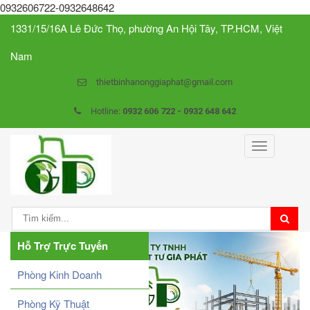
0932606722-0932648642
1331/15/16A Lê Đức Thọ, phường An Hội Tây, TP.HCM, Việt
Nam
thietbinhanonggiaphat@gmail.com
Hotline:
0932 606 722 - 0932 648 642
Toggle
navigation
Hỗ Trợ Trực Tuyến
Phòng Kinh Doanh
Phòng Kỹ Thuật