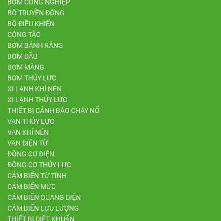
BƠM CÔNG NGHIỆP
BỘ TRUYỀN ĐỘNG
BỘ ĐIỀU KHIỂN
CÔNG TẮC
BƠM BÁNH RĂNG
BƠM DẦU
BƠM MÀNG
BƠM THỦY LỰC
XI LANH KHÍ NÉN
XI LANH THỦY LỰC
THIẾT BỊ CẢNH BÁO CHÁY NỔ
VAN THỦY LỰC
VAN KHÍ NÉN
VAN ĐIỆN TỪ
ĐỘNG CƠ ĐIỆN
ĐỘNG CƠ THỦY LỰC
CẢM BIẾN TỪ TÍNH
CẢM BIẾN MỨC
CẢM BIẾN QUANG ĐIỆN
CẢM BIẾN LƯU LƯỢNG
THIẾT BỊ DIỆT KHUẨN