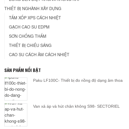
THIẾT BỊ NGHÀNH XÂY DỰNG
TẤM XỐP XPS CÁCH NHIỆT
GẠCH CAO SU EDPM
SƠN CHỐNG THẤM
THIẾT BỊ CHIẾU SÁNG
CAO SU CÁCH ÂM CÁCH NHIỆT
SẢN PHẨM NỔI BẬT
Paku LF100C- Thiết bị đo nồng độ dạng âm thoa
Van xả áp và hút chân không S98- SECTORIEL