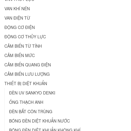
VAN KHÍ NÉN
VAN ĐIỆN TỪ
ĐỘNG CƠ ĐIỆN
ĐỘNG CƠ THỦY LỰC
CẢM BIẾN TỪ TÍNH
CẢM BIẾN MỨC
CẢM BIẾN QUANG ĐIỆN
CẢM BIẾN LƯU LƯỢNG
THIẾT BỊ DIỆT KHUẨN
ĐÈN UV SANKYO DENKI
ỐNG THẠCH ANH
ĐÈN BẮT CÔN TRÙNG
BÓNG ĐÈN DIỆT KHUẨN NƯỚC
BÓNG ĐÈN DIỆT KHUẨN KHÔNG KHÍ