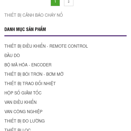
1
2
THIẾT BỊ CẢNH BÁO CHÁY NỔ
DANH MỤC SẢN PHẨM
THIẾT BỊ ĐIỀU KHIỂN - REMOTE CONTROL
ĐẦU DÒ
BỘ MÃ HÓA - ENCODER
THIẾT BỊ BÔI TRƠN - BƠM MỠ
THIẾT BỊ TRAO ĐỔI NHIỆT
HỘP SỐ GIẢM TỐC
VAN ĐIỀU KHIỂN
VAN CÔNG NGHIỆP
THIẾT BỊ ĐO LƯỜNG
THIẾT BỊ LỌC