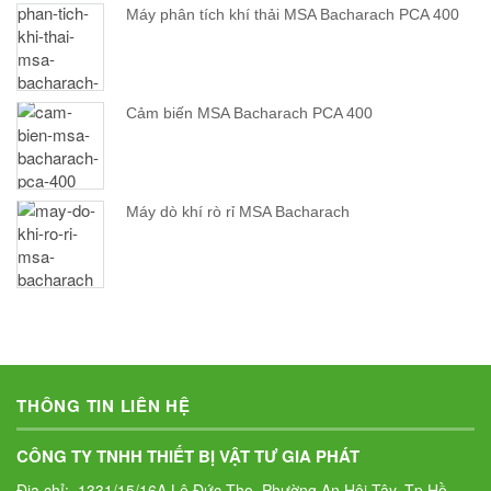
Máy phân tích khí thải MSA Bacharach PCA 400
Cảm biến MSA Bacharach PCA 400
Máy dò khí rò rỉ MSA Bacharach
THÔNG TIN LIÊN HỆ
CÔNG TY TNHH THIẾT BỊ VẬT TƯ GIA PHÁT
Địa chỉ: 1331/15/16A Lê Đức Thọ, Phường An Hội Tây, Tp.Hồ