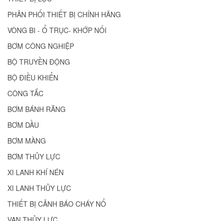
PHÂN PHỐI THIẾT BỊ CHÍNH HÃNG
VÒNG BI - Ổ TRỤC- KHỚP NỐI
BƠM CÔNG NGHIỆP
BỘ TRUYỀN ĐỘNG
BỘ ĐIỀU KHIỂN
CÔNG TẮC
BƠM BÁNH RĂNG
BƠM DẦU
BƠM MÀNG
BƠM THỦY LỰC
XI LANH KHÍ NÉN
XI LANH THỦY LỰC
THIẾT BỊ CẢNH BÁO CHÁY NỔ
VAN THỦY LỰC