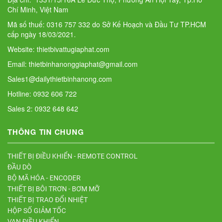
Chí Minh, Việt Nam
Mã số thuế: 0316 757 332 do Sở Kế Hoạch và Đầu Tư TP.HCM
cấp ngày 18/03/2021.
Website: thietbivattugiaphat.com
Email: thietbinhanonggiaphat@gmail.com
Sales1@dailythietbinhanong.com
Hotline: 0932 606 722
Sales 2: 0932 648 642
THÔNG TIN CHUNG
THIẾT BỊ ĐIỀU KHIỂN - REMOTE CONTROL
ĐẦU DÒ
BỘ MÃ HÓA - ENCODER
THIẾT BỊ BÔI TRƠN - BƠM MỠ
THIẾT BỊ TRAO ĐỔI NHIỆT
HỘP SỐ GIẢM TỐC
VAN ĐIỀU KHIỂN