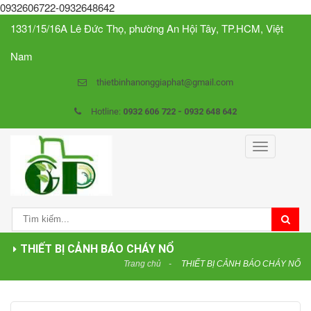
0932606722-0932648642
1331/15/16A Lê Đức Thọ, phường An Hội Tây, TP.HCM, Việt
Nam
thietbinhanonggiaphat@gmail.com
Hotline:
0932 606 722 - 0932 648 642
Toggle
navigation
THIẾT BỊ CẢNH BÁO CHÁY NỔ
Trang chủ
THIẾT BỊ CẢNH BÁO CHÁY NỔ