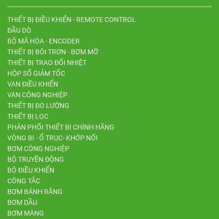
THIẾT BỊ ĐIỀU KHIỂN - REMOTE CONTROL
ĐẦU DÒ
BỘ MÃ HÓA - ENCODER
THIẾT BỊ BÔI TRƠN - BƠM MỠ
THIẾT BỊ TRAO ĐỔI NHIỆT
HỘP SỐ GIẢM TỐC
VAN ĐIỀU KHIỂN
VAN CÔNG NGHIỆP
THIẾT BỊ ĐO LƯỜNG
THIẾT BỊ LỌC
PHÂN PHỐI THIẾT BỊ CHÍNH HÃNG
VÒNG BI - Ổ TRỤC- KHỚP NỐI
BƠM CÔNG NGHIỆP
BỘ TRUYỀN ĐỘNG
BỘ ĐIỀU KHIỂN
CÔNG TẮC
BƠM BÁNH RĂNG
BƠM DẦU
BƠM MÀNG