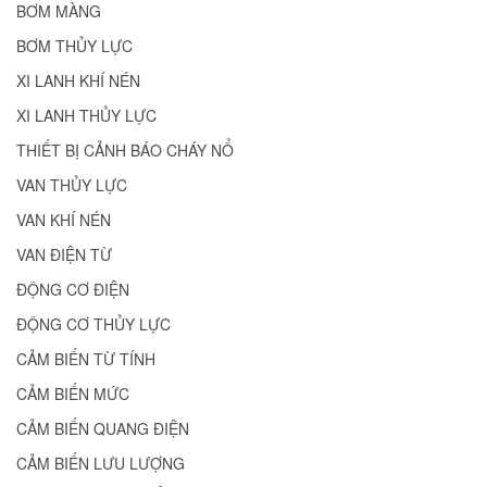
BƠM MÀNG
BƠM THỦY LỰC
XI LANH KHÍ NÉN
XI LANH THỦY LỰC
THIẾT BỊ CẢNH BÁO CHÁY NỔ
VAN THỦY LỰC
VAN KHÍ NÉN
VAN ĐIỆN TỪ
ĐỘNG CƠ ĐIỆN
ĐỘNG CƠ THỦY LỰC
CẢM BIẾN TỪ TÍNH
CẢM BIẾN MỨC
CẢM BIẾN QUANG ĐIỆN
CẢM BIẾN LƯU LƯỢNG