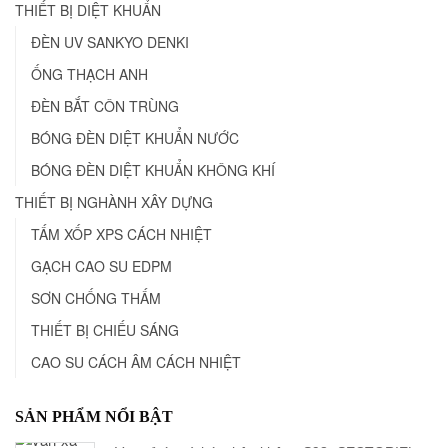
THIẾT BỊ DIỆT KHUẨN
ĐÈN UV SANKYO DENKI
ỐNG THẠCH ANH
ĐÈN BẮT CÔN TRÙNG
BÓNG ĐÈN DIỆT KHUẨN NƯỚC
BÓNG ĐÈN DIỆT KHUẨN KHÔNG KHÍ
THIẾT BỊ NGHÀNH XÂY DỰNG
TẤM XỐP XPS CÁCH NHIỆT
GẠCH CAO SU EDPM
SƠN CHỐNG THẤM
THIẾT BỊ CHIẾU SÁNG
CAO SU CÁCH ÂM CÁCH NHIỆT
SẢN PHẨM NỔI BẬT