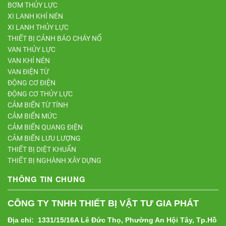
BƠM THỦY LỰC
XI LANH KHÍ NÉN
XI LANH THỦY LỰC
THIẾT BỊ CẢNH BÁO CHÁY NỔ
VAN THỦY LỰC
VAN KHÍ NÉN
VAN ĐIỆN TỪ
ĐỘNG CƠ ĐIỆN
ĐỘNG CƠ THỦY LỰC
CẢM BIẾN TỪ TÍNH
CẢM BIẾN MỨC
CẢM BIẾN QUANG ĐIỆN
CẢM BIẾN LƯU LƯỢNG
THIẾT BỊ DIỆT KHUẨN
THIẾT BỊ NGHÀNH XÂY DỰNG
THÔNG TIN CHUNG
CÔNG TY TNHH THIẾT BỊ VẬT TƯ GIA PHÁT
Địa chỉ: 1331/15/16A Lê Đức Thọ, Phường An Hội Tây, Tp.Hồ