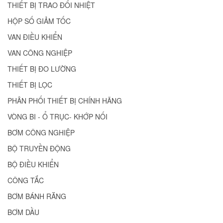
THIẾT BỊ TRAO ĐỔI NHIỆT
HỘP SỐ GIẢM TỐC
VAN ĐIỀU KHIỂN
VAN CÔNG NGHIỆP
THIẾT BỊ ĐO LƯỜNG
THIẾT BỊ LỌC
PHÂN PHỐI THIẾT BỊ CHÍNH HÃNG
VÒNG BI - Ổ TRỤC- KHỚP NỐI
BƠM CÔNG NGHIỆP
BỘ TRUYỀN ĐỘNG
BỘ ĐIỀU KHIỂN
CÔNG TẮC
BƠM BÁNH RĂNG
BƠM DẦU