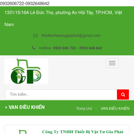
0932606722-0932648642
1331/15/16A Lê Đức Thọ, phường An Hội Tây, TP.HCM, Việt
Nam
thietbinhanonggiaphat@gmail.com
Hotline:
0932 606 722 - 0932 648 642
Toggle
navigation
VAN ĐIỀU KHIỂN
Trang chủ
VAN ĐIỀU KHIỂN