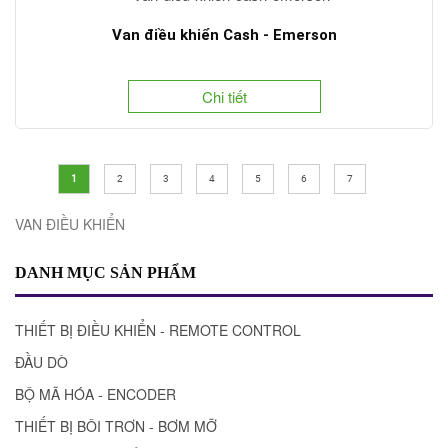
Van điều khiển Cash - Emerson
Chi tiết
1
2
3
4
5
6
7
VAN ĐIỀU KHIỂN
DANH MỤC SẢN PHẨM
THIẾT BỊ ĐIỀU KHIỂN - REMOTE CONTROL
ĐẦU DÒ
BỘ MÃ HÓA - ENCODER
THIẾT BỊ BÔI TRƠN - BƠM MỠ