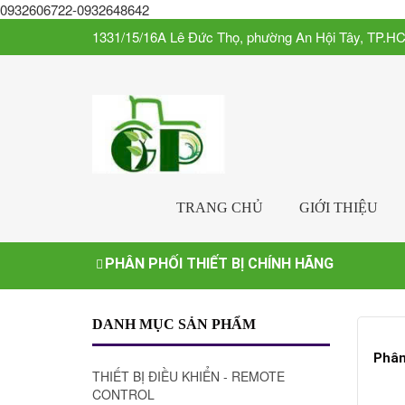
0932606722-0932648642
1331/15/16A Lê Đức Thọ, phường An Hội Tây, TP.H
TRANG CHỦ
GIỚI THIỆU
PHÂN PHỐI THIẾT BỊ CHÍNH HÃNG
DANH MỤC SẢN PHẨM
Phân
THIẾT BỊ ĐIỀU KHIỂN - REMOTE
CONTROL