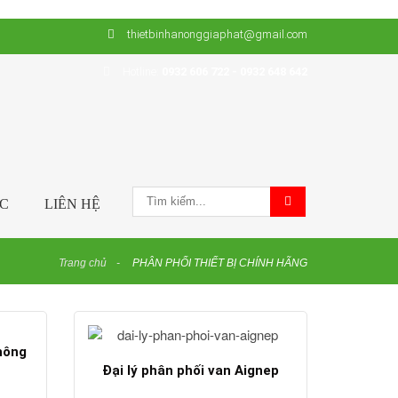
thietbinhanonggiaphat@gmail.com
Hotline:
0932 606 722 - 0932 648 642
ỨC
LIÊN HỆ
Trang chủ
PHÂN PHỐI THIẾT BỊ CHÍNH HÃNG
hông
Đại lý phân phối van Aignep