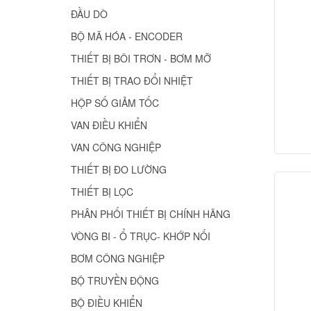
ĐẦU DÒ
BỘ MÃ HÓA - ENCODER
THIẾT BỊ BÔI TRƠN - BƠM MỠ
THIẾT BỊ TRAO ĐỔI NHIỆT
HỘP SỐ GIẢM TỐC
VAN ĐIỀU KHIỂN
VAN CÔNG NGHIỆP
THIẾT BỊ ĐO LƯỜNG
THIẾT BỊ LỌC
PHÂN PHỐI THIẾT BỊ CHÍNH HÃNG
VÒNG BI - Ổ TRỤC- KHỚP NỐI
BƠM CÔNG NGHIỆP
BỘ TRUYỀN ĐỘNG
BỘ ĐIỀU KHIỂN