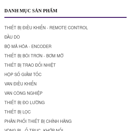
DANH MỤC SẢN PHẨM
THIẾT BỊ ĐIỀU KHIỂN - REMOTE CONTROL
ĐẦU DÒ
BỘ MÃ HÓA - ENCODER
THIẾT BỊ BÔI TRƠN - BƠM MỠ
THIẾT BỊ TRAO ĐỔI NHIỆT
HỘP SỐ GIẢM TỐC
VAN ĐIỀU KHIỂN
VAN CÔNG NGHIỆP
THIẾT BỊ ĐO LƯỜNG
THIẾT BỊ LỌC
PHÂN PHỐI THIẾT BỊ CHÍNH HÃNG
VÒNG BI - Ổ TRỤC- KHỚP NỐI