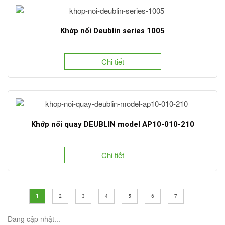
Khớp nối Deublin series 1005
Chi tiết
Khớp nối quay DEUBLIN model AP10-010-210
Chi tiết
1
2
3
4
5
6
7
Đang cập nhật...