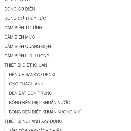
ĐỘNG CƠ ĐIỆN
ĐỘNG CƠ THỦY LỰC
CẢM BIẾN TỪ TÍNH
CẢM BIẾN MỨC
CẢM BIẾN QUANG ĐIỆN
CẢM BIẾN LƯU LƯỢNG
THIẾT BỊ DIỆT KHUẨN
ĐÈN UV SANKYO DENKI
ỐNG THẠCH ANH
ĐÈN BẮT CÔN TRÙNG
BÓNG ĐÈN DIỆT KHUẨN NƯỚC
BÓNG ĐÈN DIỆT KHUẨN KHÔNG KHÍ
THIẾT BỊ NGHÀNH XÂY DỰNG
TẤM XỐP XPS CÁCH NHIỆT