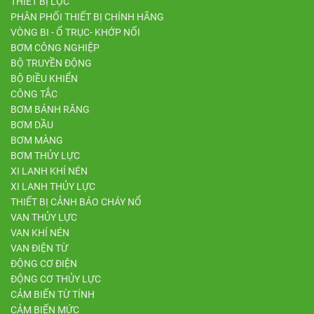
THIẾT BỊ LỌC
PHÂN PHỐI THIẾT BỊ CHÍNH HÃNG
VÒNG BI - Ổ TRỤC- KHỚP NỐI
BƠM CÔNG NGHIỆP
BỘ TRUYỀN ĐỘNG
BỘ ĐIỀU KHIỂN
CÔNG TẮC
BƠM BÁNH RĂNG
BƠM DẦU
BƠM MÀNG
BƠM THỦY LỰC
XI LANH KHÍ NÉN
XI LANH THỦY LỰC
THIẾT BỊ CẢNH BÁO CHÁY NỔ
VAN THỦY LỰC
VAN KHÍ NÉN
VAN ĐIỆN TỪ
ĐỘNG CƠ ĐIỆN
ĐỘNG CƠ THỦY LỰC
CẢM BIẾN TỪ TÍNH
CẢM BIẾN MỨC