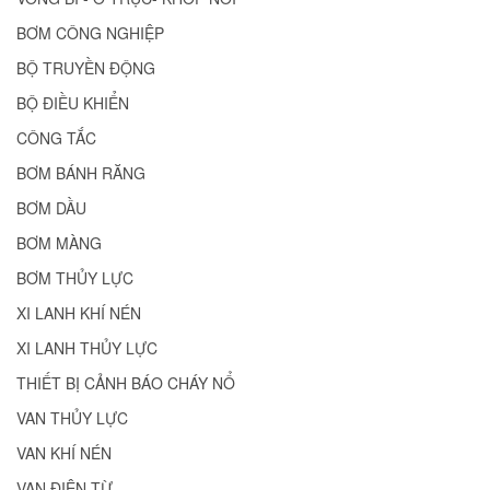
BƠM CÔNG NGHIỆP
BỘ TRUYỀN ĐỘNG
BỘ ĐIỀU KHIỂN
CÔNG TẮC
BƠM BÁNH RĂNG
BƠM DẦU
BƠM MÀNG
BƠM THỦY LỰC
XI LANH KHÍ NÉN
XI LANH THỦY LỰC
THIẾT BỊ CẢNH BÁO CHÁY NỔ
VAN THỦY LỰC
VAN KHÍ NÉN
VAN ĐIỆN TỪ