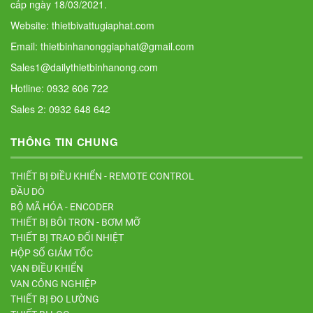
cấp ngày 18/03/2021.
Website: thietbivattugiaphat.com
Email: thietbinhanonggiaphat@gmail.com
Sales1@dailythietbinhanong.com
Hotline: 0932 606 722
Sales 2: 0932 648 642
THÔNG TIN CHUNG
THIẾT BỊ ĐIỀU KHIỂN - REMOTE CONTROL
ĐẦU DÒ
BỘ MÃ HÓA - ENCODER
THIẾT BỊ BÔI TRƠN - BƠM MỠ
THIẾT BỊ TRAO ĐỔI NHIỆT
HỘP SỐ GIẢM TỐC
VAN ĐIỀU KHIỂN
VAN CÔNG NGHIỆP
THIẾT BỊ ĐO LƯỜNG