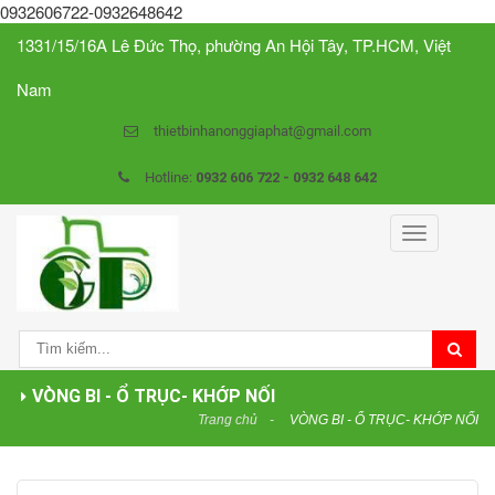
0932606722-0932648642
1331/15/16A Lê Đức Thọ, phường An Hội Tây, TP.HCM, Việt
Nam
thietbinhanonggiaphat@gmail.com
Hotline:
0932 606 722 - 0932 648 642
Toggle
navigation
VÒNG BI - Ổ TRỤC- KHỚP NỐI
Trang chủ
VÒNG BI - Ổ TRỤC- KHỚP NỐI