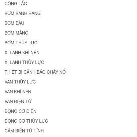
CÔNG TẮC
BƠM BÁNH RĂNG
BƠM DẦU
BƠM MÀNG
BƠM THỦY LỰC
XI LANH KHÍ NÉN
XI LANH THỦY LỰC
THIẾT BỊ CẢNH BÁO CHÁY NỔ
VAN THỦY LỰC
VAN KHÍ NÉN
VAN ĐIỆN TỪ
ĐỘNG CƠ ĐIỆN
ĐỘNG CƠ THỦY LỰC
CẢM BIẾN TỪ TÍNH