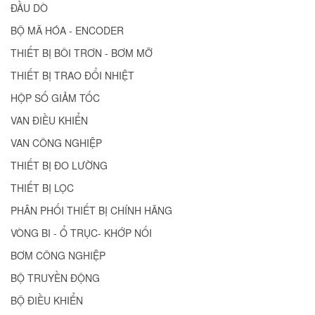
ĐẦU DÒ
BỘ MÃ HÓA - ENCODER
THIẾT BỊ BÔI TRƠN - BƠM MỠ
THIẾT BỊ TRAO ĐỔI NHIỆT
HỘP SỐ GIẢM TỐC
VAN ĐIỀU KHIỂN
VAN CÔNG NGHIỆP
THIẾT BỊ ĐO LƯỜNG
THIẾT BỊ LỌC
PHÂN PHỐI THIẾT BỊ CHÍNH HÃNG
VÒNG BI - Ổ TRỤC- KHỚP NỐI
BƠM CÔNG NGHIỆP
BỘ TRUYỀN ĐỘNG
BỘ ĐIỀU KHIỂN