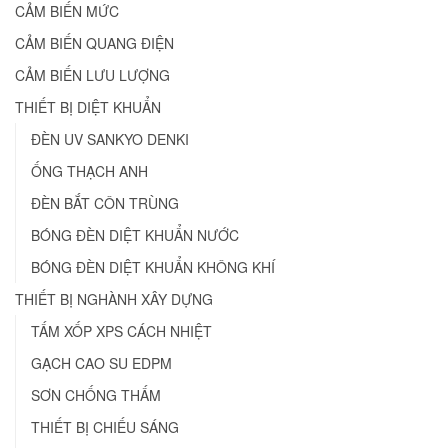
CẢM BIẾN MỨC
CẢM BIẾN QUANG ĐIỆN
CẢM BIẾN LƯU LƯỢNG
THIẾT BỊ DIỆT KHUẨN
ĐÈN UV SANKYO DENKI
ỐNG THẠCH ANH
ĐÈN BẮT CÔN TRÙNG
BÓNG ĐÈN DIỆT KHUẨN NƯỚC
BÓNG ĐÈN DIỆT KHUẨN KHÔNG KHÍ
THIẾT BỊ NGHÀNH XÂY DỰNG
TẤM XỐP XPS CÁCH NHIỆT
GẠCH CAO SU EDPM
SƠN CHỐNG THẤM
THIẾT BỊ CHIẾU SÁNG