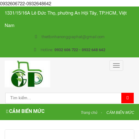
0932606722-0932648642
1331/15/16A Lê Đức Thọ, phường An Hội Tây, TP.HCM, Việt
Nam
thietbinhanonggiaphat@gmail.com
Hotline:
0932 606 722 - 0932 648 642
Toggle
navigation
CẢM BIẾN MỨC
Trang chủ
CẢM BIẾN MỨC