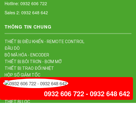
Hotline: 0932 606 722
Sales 2: 0932 648 642
THÔNG TIN CHUNG
THIẾT BỊ ĐIỀU KHIỂN - REMOTE CONTROL
ĐẦU DÒ
BỘ MÃ HÓA - ENCODER
THIẾT BỊ BÔI TRƠN - BƠM MỠ
THIẾT BỊ TRAO ĐỔI NHIỆT
HỘP SỐ GIẢM TỐC
VAN ĐIỀU KHIỂN
VAN CÔNG NGHIỆP
0932 606 722 - 0932 648 642
THIẾT BỊ ĐO LƯỜNG
THIẾT BỊ LỌC
PHÂN PHỐI THIẾT BỊ CHÍNH HÃNG
VÒNG BI - Ổ TRỤC- KHỚP NỐI
BƠM CÔNG NGHIỆP
BỘ TRUYỀN ĐỘNG
BỘ ĐIỀU KHIỂN