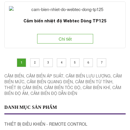
Cảm biến nhiệt độ Webtec Dòng TP125
Chi tiết
1
2
3
4
5
6
7
CẢM BIẾN, CẢM BIẾN ÁP SUẤT, CẢM BIẾN LƯU LƯỢNG, CẢM
BIẾN MỨC, CẢM BIẾN QUANG ĐIỆN, CẢM BIẾN TỪ TÍNH,
THIẾT BỊ CẢM BIẾN, CẢM BIẾN TỐC ĐỘ, CẢM BIẾN KHÍ, CẢM
BIẾN ĐỘ ẨM, CẢM BIẾN ĐỘ DẪN ĐIỆN
DANH MỤC SẢN PHẨM
THIẾT BỊ ĐIỀU KHIỂN - REMOTE CONTROL