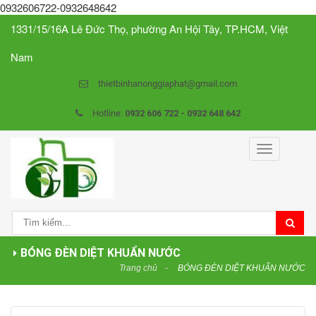
0932606722-0932648642
1331/15/16A Lê Đức Thọ, phường An Hội Tây, TP.HCM, Việt
Nam
thietbinhanonggiaphat@gmail.com
Hotline:
0932 606 722 - 0932 648 642
Toggle
navigation
BÓNG ĐÈN DIỆT KHUẨN NƯỚC
Trang chủ
BÓNG ĐÈN DIỆT KHUẨN NƯỚC