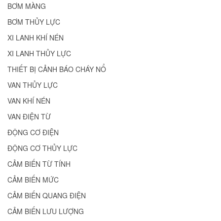
BƠM MÀNG
BƠM THỦY LỰC
XI LANH KHÍ NÉN
XI LANH THỦY LỰC
THIẾT BỊ CẢNH BÁO CHÁY NỔ
VAN THỦY LỰC
VAN KHÍ NÉN
VAN ĐIỆN TỪ
ĐỘNG CƠ ĐIỆN
ĐỘNG CƠ THỦY LỰC
CẢM BIẾN TỪ TÍNH
CẢM BIẾN MỨC
CẢM BIẾN QUANG ĐIỆN
CẢM BIẾN LƯU LƯỢNG