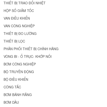
THIẾT BỊ TRAO ĐỔI NHIỆT
HỘP SỐ GIẢM TỐC
VAN ĐIỀU KHIỂN
VAN CÔNG NGHIỆP
THIẾT BỊ ĐO LƯỜNG
THIẾT BỊ LỌC
PHÂN PHỐI THIẾT BỊ CHÍNH HÃNG
VÒNG BI - Ổ TRỤC- KHỚP NỐI
BƠM CÔNG NGHIỆP
BỘ TRUYỀN ĐỘNG
BỘ ĐIỀU KHIỂN
CÔNG TẮC
BƠM BÁNH RĂNG
BƠM DẦU