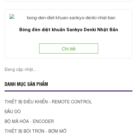
Bóng đèn diệt khuẩn Sankyo Denki Nhật Bản
Chi tiết
Đang cập nhật...
DANH MỤC SẢN PHẨM
THIẾT BỊ ĐIỀU KHIỂN - REMOTE CONTROL
ĐẦU DÒ
BỘ MÃ HÓA - ENCODER
THIẾT BỊ BÔI TRƠN - BƠM MỠ