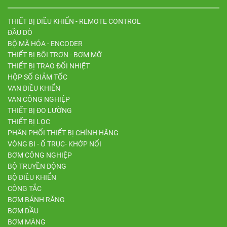
THIẾT BỊ ĐIỀU KHIỂN - REMOTE CONTROL
ĐẦU DÒ
BỘ MÃ HÓA - ENCODER
THIẾT BỊ BÔI TRƠN - BƠM MỠ
THIẾT BỊ TRAO ĐỔI NHIỆT
HỘP SỐ GIẢM TỐC
VAN ĐIỀU KHIỂN
VAN CÔNG NGHIỆP
THIẾT BỊ ĐO LƯỜNG
THIẾT BỊ LỌC
PHÂN PHỐI THIẾT BỊ CHÍNH HÃNG
VÒNG BI - Ổ TRỤC- KHỚP NỐI
BƠM CÔNG NGHIỆP
BỘ TRUYỀN ĐỘNG
BỘ ĐIỀU KHIỂN
CÔNG TẮC
BƠM BÁNH RĂNG
BƠM DẦU
BƠM MÀNG