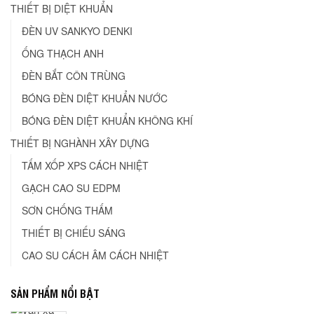
THIẾT BỊ DIỆT KHUẨN
ĐÈN UV SANKYO DENKI
ỐNG THẠCH ANH
ĐÈN BẮT CÔN TRÙNG
BÓNG ĐÈN DIỆT KHUẨN NƯỚC
BÓNG ĐÈN DIỆT KHUẨN KHÔNG KHÍ
THIẾT BỊ NGHÀNH XÂY DỰNG
TẤM XỐP XPS CÁCH NHIỆT
GẠCH CAO SU EDPM
SƠN CHỐNG THẤM
THIẾT BỊ CHIẾU SÁNG
CAO SU CÁCH ÂM CÁCH NHIỆT
SẢN PHẨM NỔI BẬT