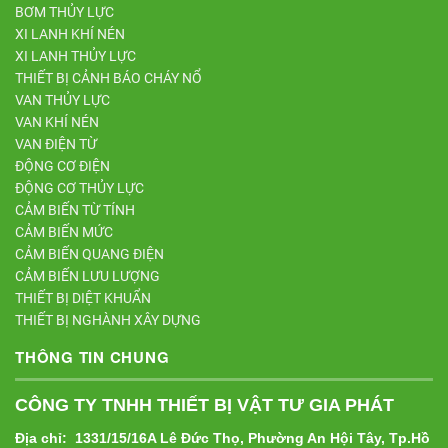
BƠM THỦY LỰC
XI LANH KHÍ NÉN
XI LANH THỦY LỰC
THIẾT BỊ CẢNH BÁO CHÁY NỔ
VAN THỦY LỰC
VAN KHÍ NÉN
VAN ĐIỆN TỪ
ĐỘNG CƠ ĐIỆN
ĐỘNG CƠ THỦY LỰC
CẢM BIẾN TỪ TÍNH
CẢM BIẾN MỨC
CẢM BIẾN QUANG ĐIỆN
CẢM BIẾN LƯU LƯỢNG
THIẾT BỊ DIỆT KHUẨN
THIẾT BỊ NGHÀNH XÂY DỰNG
THÔNG TIN CHUNG
CÔNG TY TNHH THIẾT BỊ VẬT TƯ GIA PHÁT
Địa chỉ: 1331/15/16A Lê Đức Thọ, Phường An Hội Tây, Tp.Hồ