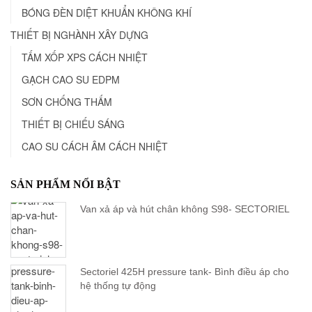
BÓNG ĐÈN DIỆT KHUẨN KHÔNG KHÍ
THIẾT BỊ NGHÀNH XÂY DỰNG
TẤM XỐP XPS CÁCH NHIỆT
GẠCH CAO SU EDPM
SƠN CHỐNG THẤM
THIẾT BỊ CHIẾU SÁNG
CAO SU CÁCH ÂM CÁCH NHIỆT
SẢN PHẨM NỔI BẬT
Van xả áp và hút chân không S98- SECTORIEL
Sectoriel 425H pressure tank- Bình điều áp cho
hệ thống tự động