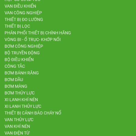
VAN ĐIỀU KHIỂN
VAN CÔNG NGHIỆP
THIẾT BỊ ĐO LƯỜNG
THIẾT BỊ LỌC
PHÂN PHỐI THIẾT BỊ CHÍNH HÃNG
VÒNG BI - Ổ TRỤC- KHỚP NỐI
BƠM CÔNG NGHIỆP
BỘ TRUYỀN ĐỘNG
BỘ ĐIỀU KHIỂN
CÔNG TẮC
BƠM BÁNH RĂNG
BƠM DẦU
BƠM MÀNG
BƠM THỦY LỰC
XI LANH KHÍ NÉN
XI LANH THỦY LỰC
THIẾT BỊ CẢNH BÁO CHÁY NỔ
VAN THỦY LỰC
VAN KHÍ NÉN
VAN ĐIỆN TỪ