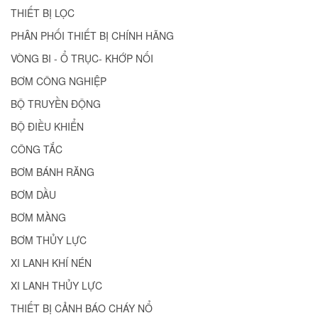
THIẾT BỊ LỌC
PHÂN PHỐI THIẾT BỊ CHÍNH HÃNG
VÒNG BI - Ổ TRỤC- KHỚP NỐI
BƠM CÔNG NGHIỆP
BỘ TRUYỀN ĐỘNG
BỘ ĐIỀU KHIỂN
CÔNG TẮC
BƠM BÁNH RĂNG
BƠM DẦU
BƠM MÀNG
BƠM THỦY LỰC
XI LANH KHÍ NÉN
XI LANH THỦY LỰC
THIẾT BỊ CẢNH BÁO CHÁY NỔ