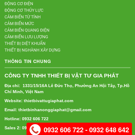
ĐỘNG CƠ ĐIỆN
ĐỘNG CƠ THỦY LỰC
CẢM BIẾN TỪ TÍNH
CẢM BIẾN MỨC
CẢM BIẾN QUANG ĐIỆN
CẢM BIẾN LƯU LƯỢNG
THIẾT BỊ DIỆT KHUẨN
THIẾT BỊ NGHÀNH XÂY DỰNG
THÔNG TIN CHUNG
CÔNG TY TNHH THIẾT BỊ VẬT TƯ GIA PHÁT
Địa chỉ: 1331/15/16A Lê Đức Thọ, Phường An Hội Tây, Tp.Hồ
Chí Minh, Việt Nam
Website: thietbivattugiaphat.com
Email: thietbinhanonggiaphat@gmail.com
Hotline: 0932 606 722
0932 606 722 - 0932 648 642
Sales 2: 0932 648 642