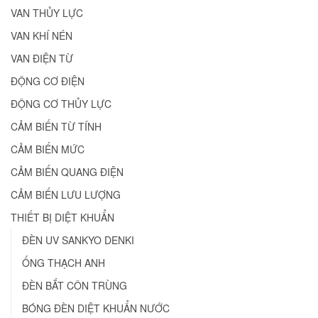
VAN THỦY LỰC
VAN KHÍ NÉN
VAN ĐIỆN TỪ
ĐỘNG CƠ ĐIỆN
ĐỘNG CƠ THỦY LỰC
CẢM BIẾN TỪ TÍNH
CẢM BIẾN MỨC
CẢM BIẾN QUANG ĐIỆN
CẢM BIẾN LƯU LƯỢNG
THIẾT BỊ DIỆT KHUẨN
ĐÈN UV SANKYO DENKI
ỐNG THẠCH ANH
ĐÈN BẮT CÔN TRÙNG
BÓNG ĐÈN DIỆT KHUẨN NƯỚC