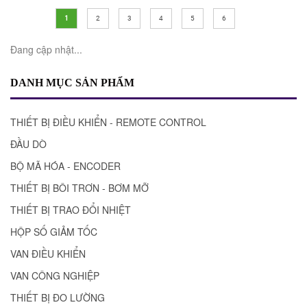
1
2
3
4
5
6
Đang cập nhật...
DANH MỤC SẢN PHẨM
THIẾT BỊ ĐIỀU KHIỂN - REMOTE CONTROL
ĐẦU DÒ
BỘ MÃ HÓA - ENCODER
THIẾT BỊ BÔI TRƠN - BƠM MỠ
THIẾT BỊ TRAO ĐỔI NHIỆT
HỘP SỐ GIẢM TỐC
VAN ĐIỀU KHIỂN
VAN CÔNG NGHIỆP
THIẾT BỊ ĐO LƯỜNG