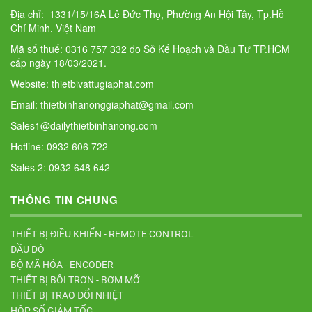
Địa chỉ: 1331/15/16A Lê Đức Thọ, Phường An Hội Tây, Tp.Hồ
Chí Minh, Việt Nam
Mã số thuế: 0316 757 332 do Sở Kế Hoạch và Đầu Tư TP.HCM
cấp ngày 18/03/2021.
Website: thietbivattugiaphat.com
Email: thietbinhanonggiaphat@gmail.com
Sales1@dailythietbinhanong.com
Hotline: 0932 606 722
Sales 2: 0932 648 642
THÔNG TIN CHUNG
THIẾT BỊ ĐIỀU KHIỂN - REMOTE CONTROL
ĐẦU DÒ
BỘ MÃ HÓA - ENCODER
THIẾT BỊ BÔI TRƠN - BƠM MỠ
THIẾT BỊ TRAO ĐỔI NHIỆT
HỘP SỐ GIẢM TỐC