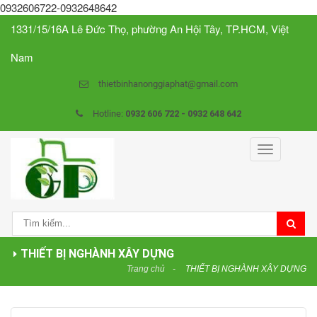
0932606722-0932648642
1331/15/16A Lê Đức Thọ, phường An Hội Tây, TP.HCM, Việt
Nam
thietbinhanonggiaphat@gmail.com
Hotline:
0932 606 722 - 0932 648 642
Toggle
navigation
THIẾT BỊ NGHÀNH XÂY DỰNG
Trang chủ
THIẾT BỊ NGHÀNH XÂY DỰNG