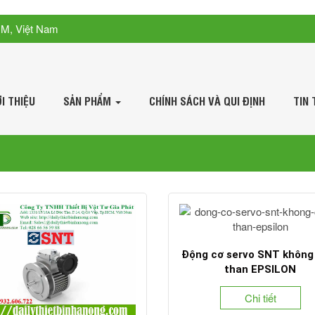
CM, Việt Nam
ỚI THIỆU
SẢN PHẨM
CHÍNH SÁCH VÀ QUI ĐỊNH
TIN 
Động cơ servo SNT không
than EPSILON
Chi tiết