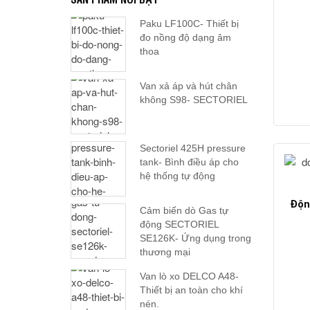
Paku LF100C- Thiết bị
đo nồng độ dạng âm
thoa
Van xả áp và hút chân
không S98- SECTORIEL
Sectoriel 425H pressure
tank- Bình điều áp cho
hệ thống tự động
Độn
Cảm biến dò Gas tự
động SECTORIEL
SE126K- Ứng dụng trong
thương mại
Van lò xo DELCO A48-
Thiết bị an toàn cho khí
nén.