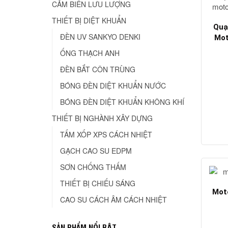
CẢM BIẾN LƯU LƯỢNG
THIẾT BỊ DIỆT KHUẨN
Quạ
ĐÈN UV SANKYO DENKI
Mot
ỐNG THẠCH ANH
ĐÈN BẮT CÔN TRÙNG
BÓNG ĐÈN DIỆT KHUẨN NƯỚC
BÓNG ĐÈN DIỆT KHUẨN KHÔNG KHÍ
THIẾT BỊ NGHÀNH XÂY DỰNG
TẤM XỐP XPS CÁCH NHIỆT
GẠCH CAO SU EDPM
SƠN CHỐNG THẤM
THIẾT BỊ CHIẾU SÁNG
Mot
CAO SU CÁCH ÂM CÁCH NHIỆT
SẢN PHẨM NỔI BẬT