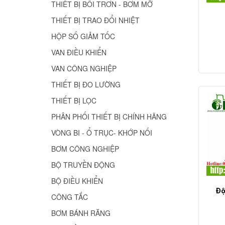
THIẾT BỊ BÔI TRƠN - BƠM MỠ
THIẾT BỊ TRAO ĐỔI NHIỆT
HỘP SỐ GIẢM TỐC
VAN ĐIỀU KHIỂN
VAN CÔNG NGHIỆP
THIẾT BỊ ĐO LƯỜNG
THIẾT BỊ LỌC
PHÂN PHỐI THIẾT BỊ CHÍNH HÃNG
VÒNG BI - Ổ TRỤC- KHỚP NỐI
BƠM CÔNG NGHIỆP
BỘ TRUYỀN ĐỘNG
BỘ ĐIỀU KHIỂN
Độ
CÔNG TẮC
BƠM BÁNH RĂNG