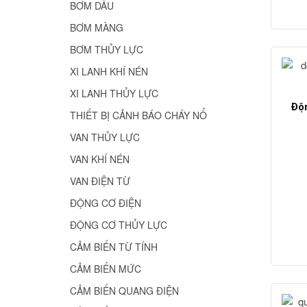
BƠM DẦU
BƠM MÀNG
BƠM THỦY LỰC
XI LANH KHÍ NÉN
XI LANH THỦY LỰC
Độn
THIẾT BỊ CẢNH BÁO CHÁY NỔ
VAN THỦY LỰC
VAN KHÍ NÉN
VAN ĐIỆN TỪ
ĐỘNG CƠ ĐIỆN
ĐỘNG CƠ THỦY LỰC
CẢM BIẾN TỪ TÍNH
CẢM BIẾN MỨC
CẢM BIẾN QUANG ĐIỆN