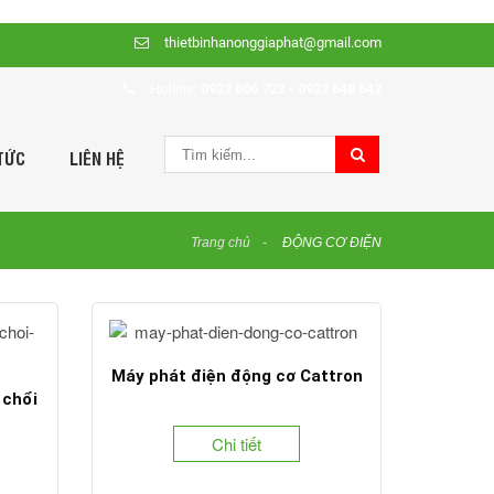
thietbinhanonggiaphat@gmail.com
Hotline:
0932 606 722 - 0932 648 642
TỨC
LIÊN HỆ
Trang chủ
ĐỘNG CƠ ĐIỆN
Máy phát điện động cơ Cattron
 chổi
Chi tiết