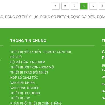
1
2
3
4
5
6
Ơ, ĐỘNG CƠ THỦY LỰC, ĐỘNG CƠ PISTON, ĐỘNG CƠ ĐIỆN, ĐỘ
THÔNG TIN CHUNG
T
C
THIẾT BỊ ĐIỀU KHIỂN - REMOTE CONTROL
ĐẦU DÒ
P
,
BỘ MÃ HÓA - ENCODER
Đ
THIẾT BỊ BÔI TRƠN - BƠM MỠ
T
THIẾT BỊ TRAO ĐỔI NHIỆT
W
HỘP SỐ GIẢM TỐC
VAN ĐIỀU KHIỂN
E
VAN CÔNG NGHIỆP
Ho
THIẾT BỊ ĐO LƯỜNG
THIẾT BỊ LỌC
Sa
PHÂN PHỐI THIẾT BỊ CHÍNH HÃNG