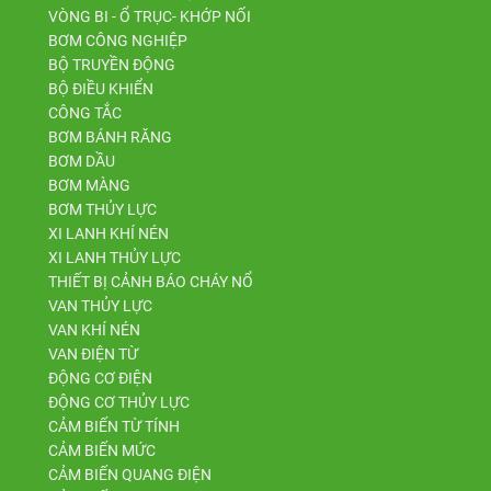
VÒNG BI - Ổ TRỤC- KHỚP NỐI
BƠM CÔNG NGHIỆP
BỘ TRUYỀN ĐỘNG
BỘ ĐIỀU KHIỂN
CÔNG TẮC
BƠM BÁNH RĂNG
BƠM DẦU
BƠM MÀNG
BƠM THỦY LỰC
XI LANH KHÍ NÉN
XI LANH THỦY LỰC
THIẾT BỊ CẢNH BÁO CHÁY NỔ
VAN THỦY LỰC
VAN KHÍ NÉN
VAN ĐIỆN TỪ
ĐỘNG CƠ ĐIỆN
ĐỘNG CƠ THỦY LỰC
CẢM BIẾN TỪ TÍNH
CẢM BIẾN MỨC
CẢM BIẾN QUANG ĐIỆN