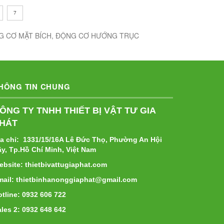
7
NG CƠ MẶT BÍCH, ĐỘNG CƠ HƯỚNG TRỤC
HÔNG TIN CHUNG
ÔNG TY TNHH THIẾT BỊ VẬT TƯ GIA
HÁT
ịa chỉ: 1331/15/16A Lê Đức Thọ, Phường An Hội
ây, Tp.Hồ Chí Minh, Việt Nam
ebsite: thietbivattugiaphat.com
mail: thietbinhanonggiaphat@gmail.com
tline: 0932 606 722
les 2: 0932 648 642