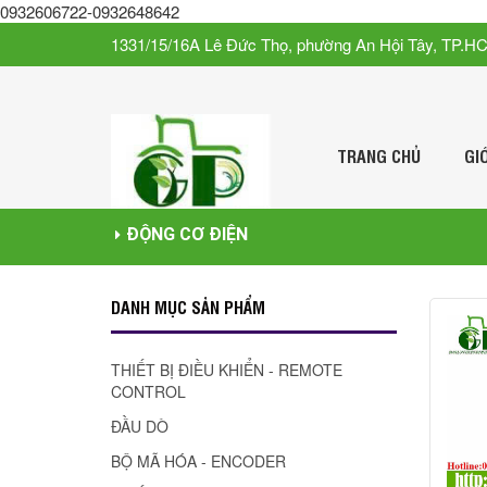
0932606722-0932648642
1331/15/16A Lê Đức Thọ, phường An Hội Tây, TP.H
TRANG CHỦ
GI
ĐỘNG CƠ ĐIỆN
DANH MỤC SẢN PHẨM
THIẾT BỊ ĐIỀU KHIỂN - REMOTE
CONTROL
ĐẦU DÒ
BỘ MÃ HÓA - ENCODER