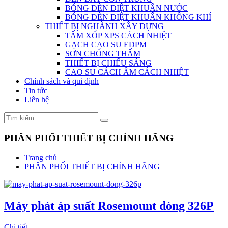
BÓNG ĐÈN DIỆT KHUẨN NƯỚC
BÓNG ĐÈN DIỆT KHUẨN KHÔNG KHÍ
THIẾT BỊ NGHÀNH XÂY DỰNG
TẤM XỐP XPS CÁCH NHIỆT
GẠCH CAO SU EDPM
SƠN CHỐNG THẤM
THIẾT BỊ CHIẾU SÁNG
CAO SU CÁCH ÂM CÁCH NHIỆT
Chính sách và qui định
Tin tức
Liên hệ
PHÂN PHỐI THIẾT BỊ CHÍNH HÃNG
Trang chủ
PHÂN PHỐI THIẾT BỊ CHÍNH HÃNG
Máy phát áp suất Rosemount dòng 326P
Chi tiết