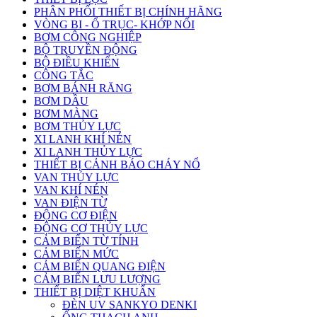
PHÂN PHỐI THIẾT BỊ CHÍNH HÃNG
VÒNG BI - Ổ TRỤC- KHỚP NỐI
BƠM CÔNG NGHIỆP
BỘ TRUYỀN ĐỘNG
BỘ ĐIỀU KHIỂN
CÔNG TẮC
BƠM BÁNH RĂNG
BƠM DẦU
BƠM MÀNG
BƠM THỦY LỰC
XI LANH KHÍ NÉN
XI LANH THỦY LỰC
THIẾT BỊ CẢNH BÁO CHÁY NỔ
VAN THỦY LỰC
VAN KHÍ NÉN
VAN ĐIỆN TỪ
ĐỘNG CƠ ĐIỆN
ĐỘNG CƠ THỦY LỰC
CẢM BIẾN TỪ TÍNH
CẢM BIẾN MỨC
CẢM BIẾN QUANG ĐIỆN
CẢM BIẾN LƯU LƯỢNG
THIẾT BỊ DIỆT KHUẨN
ĐÈN UV SANKYO DENKI