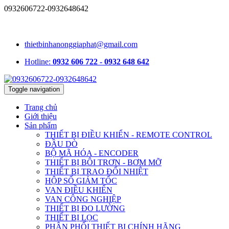
0932606722-0932648642
1331/15/16A Lê Đức Thọ, phường An Hội Tây, TP.HCM, Việt
Nam
thietbinhanonggiaphat@gmail.com
Hotline:
0932 606 722 - 0932 648 642
Toggle navigation
Trang chủ
Giới thiệu
Sản phẩm
THIẾT BỊ ĐIỀU KHIỂN - REMOTE CONTROL
ĐẦU DÒ
BỘ MÃ HÓA - ENCODER
THIẾT BỊ BÔI TRƠN - BƠM MỠ
THIẾT BỊ TRAO ĐỔI NHIỆT
HỘP SỐ GIẢM TỐC
VAN ĐIỀU KHIỂN
VAN CÔNG NGHIỆP
THIẾT BỊ ĐO LƯỜNG
THIẾT BỊ LỌC
PHÂN PHỐI THIẾT BỊ CHÍNH HÃNG