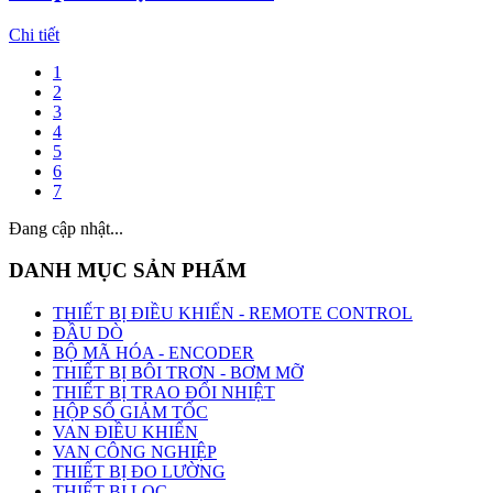
Chi tiết
1
2
3
4
5
6
7
Đang cập nhật...
DANH MỤC SẢN PHẨM
THIẾT BỊ ĐIỀU KHIỂN - REMOTE CONTROL
ĐẦU DÒ
BỘ MÃ HÓA - ENCODER
THIẾT BỊ BÔI TRƠN - BƠM MỠ
THIẾT BỊ TRAO ĐỔI NHIỆT
HỘP SỐ GIẢM TỐC
VAN ĐIỀU KHIỂN
VAN CÔNG NGHIỆP
THIẾT BỊ ĐO LƯỜNG
THIẾT BỊ LỌC