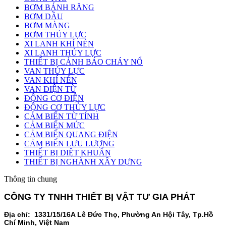
BƠM BÁNH RĂNG
BƠM DẦU
BƠM MÀNG
BƠM THỦY LỰC
XI LANH KHÍ NÉN
XI LANH THỦY LỰC
THIẾT BỊ CẢNH BÁO CHÁY NỔ
VAN THỦY LỰC
VAN KHÍ NÉN
VAN ĐIỆN TỪ
ĐỘNG CƠ ĐIỆN
ĐỘNG CƠ THỦY LỰC
CẢM BIẾN TỪ TÍNH
CẢM BIẾN MỨC
CẢM BIẾN QUANG ĐIỆN
CẢM BIẾN LƯU LƯỢNG
THIẾT BỊ DIỆT KHUẨN
THIẾT BỊ NGHÀNH XÂY DỰNG
Thông tin chung
CÔNG TY TNHH THIẾT BỊ VẬT TƯ GIA PHÁT
Địa chỉ: 1331/15/16A Lê Đức Thọ, Phường An Hội Tây, Tp.Hồ
Chí Minh, Việt Nam