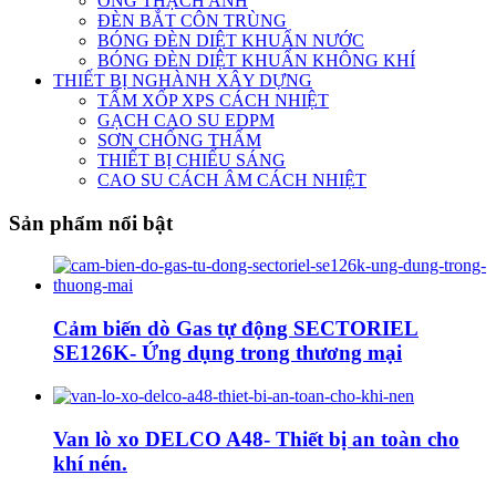
ỐNG THẠCH ANH
ĐÈN BẮT CÔN TRÙNG
BÓNG ĐÈN DIỆT KHUẨN NƯỚC
BÓNG ĐÈN DIỆT KHUẨN KHÔNG KHÍ
THIẾT BỊ NGHÀNH XÂY DỰNG
TẤM XỐP XPS CÁCH NHIỆT
GẠCH CAO SU EDPM
SƠN CHỐNG THẤM
THIẾT BỊ CHIẾU SÁNG
CAO SU CÁCH ÂM CÁCH NHIỆT
Sản phẩm nổi bật
Cảm biến dò Gas tự động SECTORIEL
SE126K- Ứng dụng trong thương mại
Van lò xo DELCO A48- Thiết bị an toàn cho
khí nén.