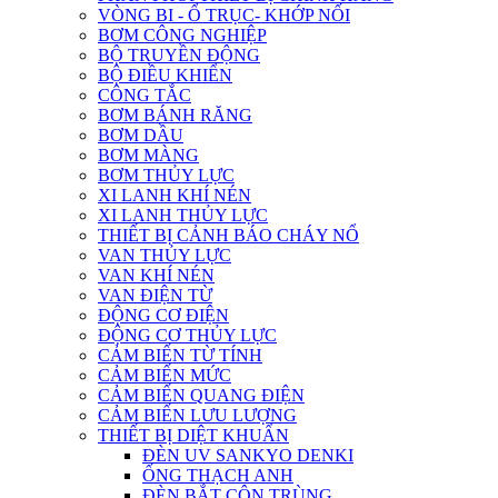
VÒNG BI - Ổ TRỤC- KHỚP NỐI
BƠM CÔNG NGHIỆP
BỘ TRUYỀN ĐỘNG
BỘ ĐIỀU KHIỂN
CÔNG TẮC
BƠM BÁNH RĂNG
BƠM DẦU
BƠM MÀNG
BƠM THỦY LỰC
XI LANH KHÍ NÉN
XI LANH THỦY LỰC
THIẾT BỊ CẢNH BÁO CHÁY NỔ
VAN THỦY LỰC
VAN KHÍ NÉN
VAN ĐIỆN TỪ
ĐỘNG CƠ ĐIỆN
ĐỘNG CƠ THỦY LỰC
CẢM BIẾN TỪ TÍNH
CẢM BIẾN MỨC
CẢM BIẾN QUANG ĐIỆN
CẢM BIẾN LƯU LƯỢNG
THIẾT BỊ DIỆT KHUẨN
ĐÈN UV SANKYO DENKI
ỐNG THẠCH ANH
ĐÈN BẮT CÔN TRÙNG