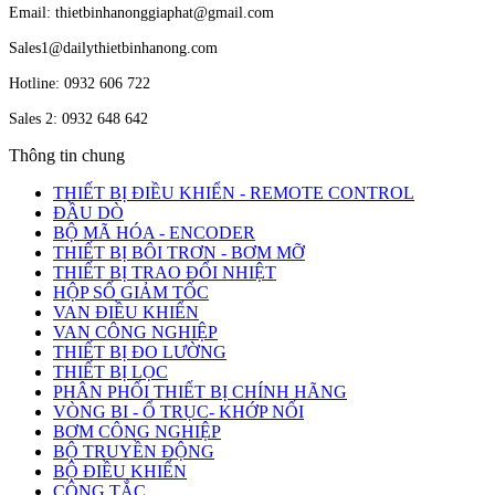
Email: thietbinhanonggiaphat@gmail.com
Sales1@dailythietbinhanong.com
Hotline: 0932 606 722
Sales 2: 0932 648 642
Thông tin chung
THIẾT BỊ ĐIỀU KHIỂN - REMOTE CONTROL
ĐẦU DÒ
BỘ MÃ HÓA - ENCODER
THIẾT BỊ BÔI TRƠN - BƠM MỠ
THIẾT BỊ TRAO ĐỔI NHIỆT
HỘP SỐ GIẢM TỐC
VAN ĐIỀU KHIỂN
VAN CÔNG NGHIỆP
THIẾT BỊ ĐO LƯỜNG
THIẾT BỊ LỌC
PHÂN PHỐI THIẾT BỊ CHÍNH HÃNG
VÒNG BI - Ổ TRỤC- KHỚP NỐI
BƠM CÔNG NGHIỆP
BỘ TRUYỀN ĐỘNG
BỘ ĐIỀU KHIỂN
CÔNG TẮC