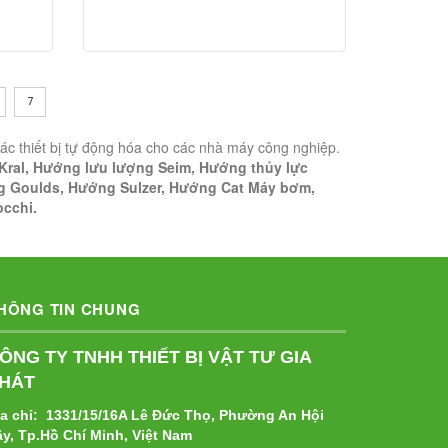
7
ác thiết bị tự động hóa cho các nhà máy công nghiệp.
 Kral, Hướng lưu lượng Seim, Hướng thủy lực
ng Goulds, Hướng Sulzer, Hướng Cat Máy bơm,
occhi.
HÔNG TIN CHUNG
ÔNG TY TNHH THIẾT BỊ VẬT TƯ GIA
HÁT
ịa chỉ: 1331/15/16A Lê Đức Thọ, Phường An Hội
ây, Tp.Hồ Chí Minh, Việt Nam