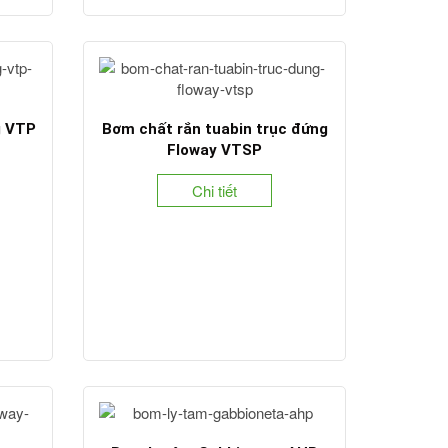
g VTP
Bơm chất rắn tuabin trục đứng
Floway VTSP
Chi tiết