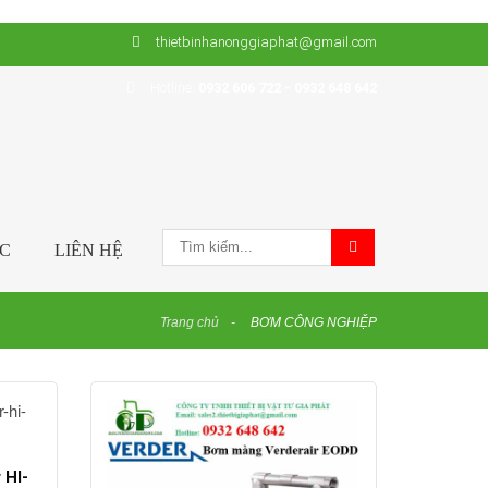
thietbinhanonggiaphat@gmail.com
Hotline:
0932 606 722 - 0932 648 642
ỨC
LIÊN HỆ
Trang chủ
BƠM CÔNG NGHIỆP
 HI-