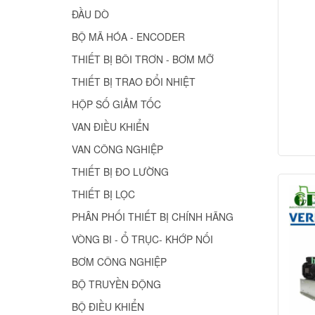
ĐẦU DÒ
BỘ MÃ HÓA - ENCODER
THIẾT BỊ BÔI TRƠN - BƠM MỠ
THIẾT BỊ TRAO ĐỔI NHIỆT
HỘP SỐ GIẢM TỐC
VAN ĐIỀU KHIỂN
VAN CÔNG NGHIỆP
THIẾT BỊ ĐO LƯỜNG
THIẾT BỊ LỌC
PHÂN PHỐI THIẾT BỊ CHÍNH HÃNG
VÒNG BI - Ổ TRỤC- KHỚP NỐI
BƠM CÔNG NGHIỆP
BỘ TRUYỀN ĐỘNG
BỘ ĐIỀU KHIỂN