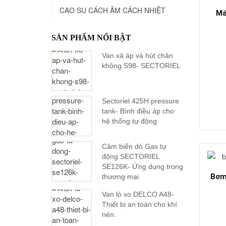
CAO SU CÁCH ÂM CÁCH NHIỆT
Má
SẢN PHẨM NỔI BẬT
Van xả áp và hút chân
không S98- SECTORIEL
Sectoriel 425H pressure
tank- Bình điều áp cho
hệ thống tự động
Cảm biến dò Gas tự
động SECTORIEL
SE126K- Ứng dụng trong
Bơm
thương mại
Van lò xo DELCO A48-
Thiết bị an toàn cho khí
nén.