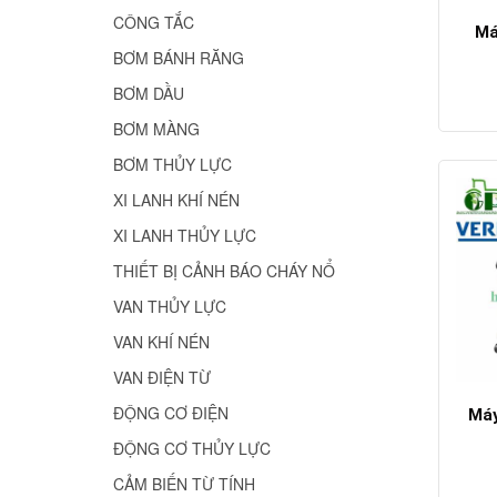
CÔNG TẮC
Má
BƠM BÁNH RĂNG
BƠM DẦU
BƠM MÀNG
BƠM THỦY LỰC
XI LANH KHÍ NÉN
XI LANH THỦY LỰC
THIẾT BỊ CẢNH BÁO CHÁY NỔ
VAN THỦY LỰC
VAN KHÍ NÉN
VAN ĐIỆN TỪ
ĐỘNG CƠ ĐIỆN
Máy
ĐỘNG CƠ THỦY LỰC
CẢM BIẾN TỪ TÍNH