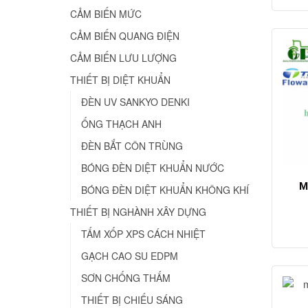
CẢM BIẾN MỨC
CẢM BIẾN QUANG ĐIỆN
CẢM BIẾN LƯU LƯỢNG
THIẾT BỊ DIỆT KHUẨN
ĐÈN UV SANKYO DENKI
ỐNG THẠCH ANH
ĐÈN BẮT CÔN TRÙNG
BÓNG ĐÈN DIỆT KHUẨN NƯỚC
M
BÓNG ĐÈN DIỆT KHUẨN KHÔNG KHÍ
THIẾT BỊ NGHÀNH XÂY DỰNG
TẤM XỐP XPS CÁCH NHIỆT
GẠCH CAO SU EDPM
SƠN CHỐNG THẤM
THIẾT BỊ CHIẾU SÁNG