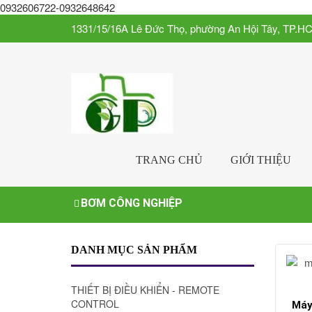
0932606722-0932648642
1331/15/16A Lê Đức Thọ, phường An Hội Tây, TP.H
TRANG CHỦ
GIỚI THIỆU
BƠM CÔNG NGHIỆP
DANH MỤC SẢN PHẨM
THIẾT BỊ ĐIỀU KHIỂN - REMOTE
CONTROL
Máy