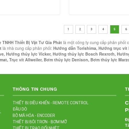
1
2
3
4
5
6
 TNHH Thiết Bị Vật Tư Gia Phát
là một công ty cung cấp phân phối c
t
là nhà cung cấp phân phối:
Hướng dẫn Torishima, Hướng trục vít
ve, Hướng thủy lực Vicker, Hướng thủy lực Bosch Rexroth, Hướ
mat, Trục vít Allweiler, Bơm thủy lực Denison, Bơm thủy lực Marz
THÔNG TIN CHUNG
T
C
THIẾT BỊ ĐIỀU KHIỂN - REMOTE CONTROL
ĐẦU DÒ
P
,
BỘ MÃ HÓA - ENCODER
Đ
THIẾT BỊ BÔI TRƠN - BƠM MỠ
T
THIẾT BỊ TRAO ĐỔI NHIỆT