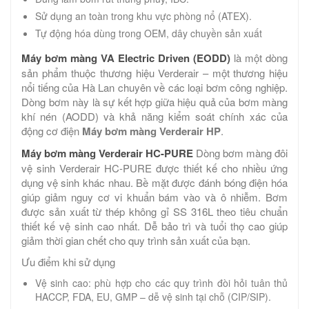
Sử dụng an toàn trong khu vực phòng nổ (ATEX).
Tự động hóa dùng trong OEM, dây chuyền sản xuất
Máy bơm màng VA Electric Driven (EODD)
là một dòng
sản phẩm thuộc thương hiệu Verderair – một thương hiệu
nổi tiếng của Hà Lan chuyên về các loại bơm công nghiệp.
Dòng bơm này là sự kết hợp giữa hiệu quả của bơm màng
khí nén (AODD) và khả năng kiểm soát chính xác của
động cơ điện
Máy bơm màng Verderair HP
.
Máy bơm màng Verderair HC-PURE
Dòng bơm màng đôi
vệ sinh Verderair HC-PURE được thiết kế cho nhiều ứng
dụng vệ sinh khác nhau. Bề mặt được đánh bóng điện hóa
giúp giảm nguy cơ vi khuẩn bám vào và ô nhiễm. Bơm
được sản xuất từ ​​thép không gỉ SS 316L theo tiêu chuẩn
thiết kế vệ sinh cao nhất. Dễ bảo trì và tuổi thọ cao giúp
giảm thời gian chết cho quy trình sản xuất của bạn.
Ưu điểm khi sử dụng
Vệ sinh cao: phù hợp cho các quy trình đòi hỏi tuân thủ
HACCP, FDA, EU, GMP – dễ vệ sinh tại chỗ (CIP/SIP).