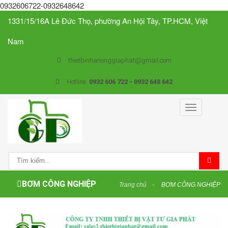
0932606722-0932648642
1331/15/16A Lê Đức Thọ, phường An Hội Tây, TP.HCM, Việt
Nam
thietbinhanonggiaphat@gmail.com
Hotline:
0932 606 722 - 0932 648 642
Toggle
navigation
BƠM CÔNG NGHIỆP
Trang chủ
BƠM CÔNG NGHIỆP