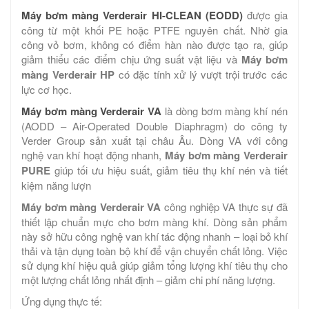
Máy bơm màng Verderair HI-CLEAN (EODD)
được gia
công từ một khối PE hoặc PTFE nguyên chất. Nhờ gia
công vỏ bơm, không có điểm hàn nào được tạo ra, giúp
giảm thiểu các điểm chịu ứng suất vật liệu và
Máy bơm
màng Verderair HP
có đặc tính xử lý vượt trội trước các
lực cơ học.
Máy bơm màng Verderair VA
là dòng bơm màng khí nén
(AODD – Air-Operated Double Diaphragm) do công ty
Verder Group sản xuất tại châu Âu. Dòng VA với công
nghệ van khí hoạt động nhanh,
Máy bơm màng Verderair
PURE
giúp tối ưu hiệu suất, giảm tiêu thụ khí nén và tiết
kiệm năng lượn
Máy bơm màng Verderair VA
công nghiệp VA thực sự đã
thiết lập chuẩn mực cho bơm màng khí. Dòng sản phẩm
này sở hữu công nghệ van khí tác động nhanh – loại bỏ khí
thải và tận dụng toàn bộ khí để vận chuyển chất lỏng. Việc
sử dụng khí hiệu quả giúp giảm tổng lượng khí tiêu thụ cho
một lượng chất lỏng nhất định – giảm chi phí năng lượng.
Ứng dụng thực tế: