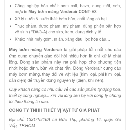
Công nghiệp hóa chất: bơm axit, bazo, dung môi, sơn,
mực in
Máy bơm màng Verderair CONT-EX
Xử lý nước & nước thải: bơm bùn, chất lỏng có hạt
Thực phẩm, dược phẩm, mỹ phẩm: dùng phiên bản hợp
vệ sinh (FDA/3‑A) cho siro, kem, dung dịch y tế .
Khác: nhà máy gốm, in ấn, xăng dầu, lọc hóa dầu…
Máy bơm màng Verderair
là giải pháp tốt nhất cho các
ứng dụng chuyển giao đòi hỏi nhiều hơn là chỉ xử lý chất
lỏng. Dòng sản phẩm này rất phù hợp cho phương tiện
nhớt hoặc dính, bùn và chất rắn. Dòng Verderair cung cấp
máy bơm màng, thay đổi về vật liệu (kim loại, phi kim loại,
dẫn điện) để truyền động nguyên lý (điện, khí nén).
Quý khách hàng có nhu cầu về các sản phẩm tự động hóa,
thiết bị công nghiệp... xin vui lòng liên hệ với công ty chúng
tôi theo thông tin sau:
CÔNG TY TNHH THIẾT VỊ VẬT TƯ GIA PHÁT
Địa chỉ: 1331/15/16A Lê Đức Thọ, phường 14, quận Gò
Vấp, TP.HCM