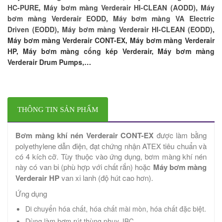
HC-PURE
,
Máy bơm màng Verderair HI-CLEAN (AODD)
,
Máy
bơm màng Verderair EODD
,
Máy bơm màng VA Electric
Driven (EODD)
,
Máy bơm màng Verderair HI-CLEAN (EODD)
,
Máy bơm màng Verderair CONT-EX, Máy bơm màng Verderair
HP,
Máy bơm
màng cổng kép Verderair, Máy bơm màng
Verderair Drum Pumps,…
THÔNG TIN SẢN PHẨM
Bơm màng khí nén Verderair CONT-EX
được làm bằng
polyethylene dẫn điện, đạt chứng nhận ATEX tiêu chuẩn và
có 4 kích cỡ. Tùy thuộc vào ứng dụng, bơm màng khí nén
này có van bi (phù hợp với chất rắn) hoặc
Máy bơm màng
Verderair HP
van xi lanh (độ hút cao hơn).
Ứng dụng
Di chuyển hóa chất, hóa chất mài mòn, hóa chất đặc biệt.
Dùng làm bơm rút thùng phuy, IBC.