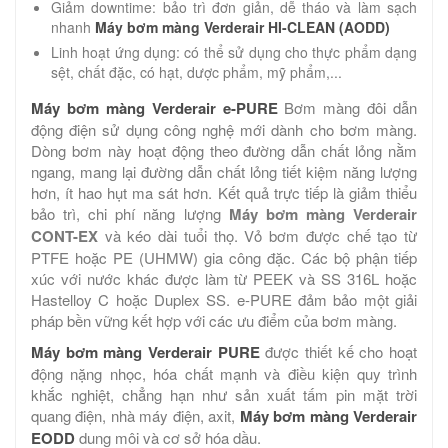
Giảm downtime: bảo trì đơn giản, dễ tháo và làm sạch
nhanh
Máy bơm màng Verderair HI-CLEAN (AODD)
Linh hoạt ứng dụng: có thể sử dụng cho thực phẩm dạng
sệt, chất đặc, có hạt, dược phẩm, mỹ phẩm,...
Máy bơm màng Verderair e-PURE
Bơm màng đôi dẫn
động điện sử dụng công nghệ mới dành cho bơm màng.
Dòng bơm này hoạt động theo đường dẫn chất lỏng nằm
ngang, mang lại đường dẫn chất lỏng tiết kiệm năng lượng
hơn, ít hao hụt ma sát hơn. Kết quả trực tiếp là giảm thiểu
bảo trì, chi phí năng lượng
Máy bơm màng Verderair
CONT-EX
và kéo dài tuổi thọ. Vỏ bơm được chế tạo từ
PTFE hoặc PE (UHMW) gia công đặc. Các bộ phận tiếp
xúc với nước khác được làm từ PEEK và SS 316L hoặc
Hastelloy C hoặc Duplex SS. e-PURE đảm bảo một giải
pháp bền vững kết hợp với các ưu điểm của bơm màng.
Máy bơm màng Verderair PURE
được thiết kế cho hoạt
động nặng nhọc, hóa chất mạnh và điều kiện quy trình
khắc nghiệt, chẳng hạn như sản xuất tấm pin mặt trời
quang điện, nhà máy điện, axit,
Máy bơm màng Verderair
EODD
dung môi và cơ sở hóa dầu.