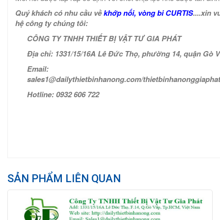
Quý khách có nhu cầu về
khớp nối, vòng bi CURTIS
....xin v
hệ công ty chúng tôi:
CÔNG TY TNHH THIẾT BỊ VẬT TƯ GIA PHÁT
Địa chỉ: 1331/15/16A Lê Đức Thọ, phường 14, quận Gò 
Email:
sales1@dailythietbinhanong.com/thietbinhanonggiaph
Hotline: 0932 606 722
SẢN PHẨM LIÊN QUAN