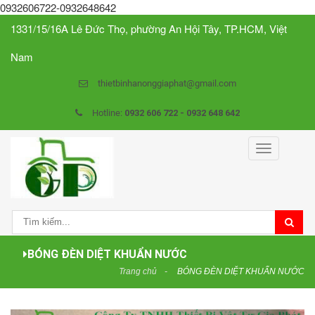
0932606722-0932648642
1331/15/16A Lê Đức Thọ, phường An Hội Tây, TP.HCM, Việt
Nam
thietbinhanonggiaphat@gmail.com
Hotline:
0932 606 722 - 0932 648 642
Toggle
navigation
BÓNG ĐÈN DIỆT KHUẨN NƯỚC
Trang chủ
BÓNG ĐÈN DIỆT KHUẨN NƯỚC