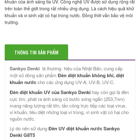
khuẩn của ánh sáng tia UV. Công nghệ UV được sử dụng rộng rãi
trên toàn thế giới trong rất nhiều ứng dụng. Là cách hiệu quả khử
khuẩn và vi sinh vật có hại trong nước. Đồng thời vẫn bảo vệ môi
trường.
THÔNG TIN SẢN PHẨM
Sankyo Denki
là thương hiệu của Nhật Bản, cung cấp
một số dòng sản phẩm
Đèn
diệt khuẩn không khí, diệt
khuẩn nước
cho các ứng dụng UV-A, UV-B, UV-C.
Đèn diệt khuẩn UV
của
Sankyo Denki
hay còn gọi là đèn
cực tím, phát ra ánh sáng có bước sóng ngắn (253,7nm)
mang năng lượng rất lớn, tấn công trực tiếp các loại virus,
vi khuẩn, tiêu diệt những loại vi trùng, vi sinh vật có hại cho
nguồn nước.
Lý do nên sử dụng
Đèn UV diệt khuẩn nước
Sankyo
Denki G8T5