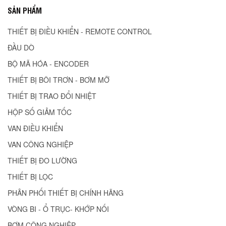
SẢN PHẨM
THIẾT BỊ ĐIỀU KHIỂN - REMOTE CONTROL
ĐẦU DÒ
BỘ MÃ HÓA - ENCODER
THIẾT BỊ BÔI TRƠN - BƠM MỠ
THIẾT BỊ TRAO ĐỔI NHIỆT
HỘP SỐ GIẢM TỐC
VAN ĐIỀU KHIỂN
VAN CÔNG NGHIỆP
THIẾT BỊ ĐO LƯỜNG
THIẾT BỊ LỌC
PHÂN PHỐI THIẾT BỊ CHÍNH HÃNG
VÒNG BI - Ổ TRỤC- KHỚP NỐI
BƠM CÔNG NGHIỆP