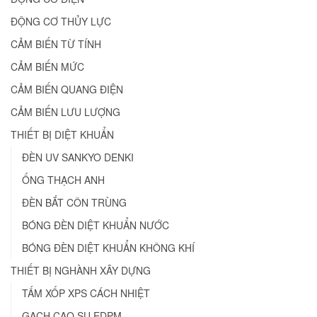
ĐỘNG CƠ THỦY LỰC
CẢM BIẾN TỪ TÍNH
CẢM BIẾN MỨC
CẢM BIẾN QUANG ĐIỆN
CẢM BIẾN LƯU LƯỢNG
THIẾT BỊ DIỆT KHUẨN
ĐÈN UV SANKYO DENKI
ỐNG THẠCH ANH
ĐÈN BẮT CÔN TRÙNG
BÓNG ĐÈN DIỆT KHUẨN NƯỚC
BÓNG ĐÈN DIỆT KHUẨN KHÔNG KHÍ
THIẾT BỊ NGHÀNH XÂY DỰNG
TẤM XỐP XPS CÁCH NHIỆT
GẠCH CAO SU EDPM