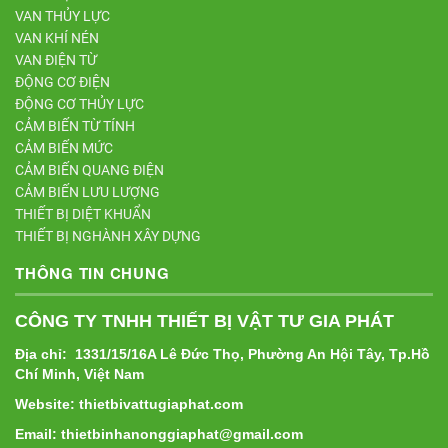
VAN THỦY LỰC
VAN KHÍ NÉN
VAN ĐIỆN TỪ
ĐỘNG CƠ ĐIỆN
ĐỘNG CƠ THỦY LỰC
CẢM BIẾN TỪ TÍNH
CẢM BIẾN MỨC
CẢM BIẾN QUANG ĐIỆN
CẢM BIẾN LƯU LƯỢNG
THIẾT BỊ DIỆT KHUẨN
THIẾT BỊ NGHÀNH XÂY DỰNG
THÔNG TIN CHUNG
CÔNG TY TNHH THIẾT BỊ VẬT TƯ GIA PHÁT
Địa chỉ: 1331/15/16A Lê Đức Thọ, Phường An Hội Tây, Tp.Hồ
Chí Minh, Việt Nam
Website: thietbivattugiaphat.com
Email: thietbinhanonggiaphat@gmail.com