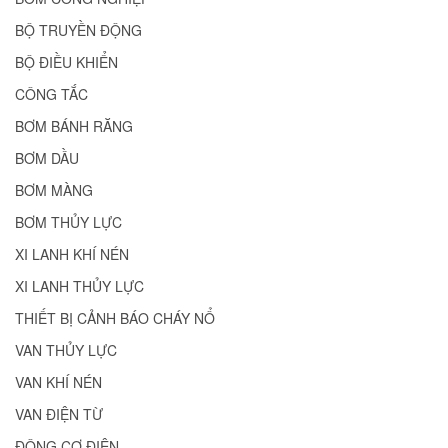
BỘ TRUYỀN ĐỘNG
BỘ ĐIỀU KHIỂN
CÔNG TẮC
BƠM BÁNH RĂNG
BƠM DẦU
BƠM MÀNG
BƠM THỦY LỰC
XI LANH KHÍ NÉN
XI LANH THỦY LỰC
THIẾT BỊ CẢNH BÁO CHÁY NỔ
VAN THỦY LỰC
VAN KHÍ NÉN
VAN ĐIỆN TỪ
ĐỘNG CƠ ĐIỆN