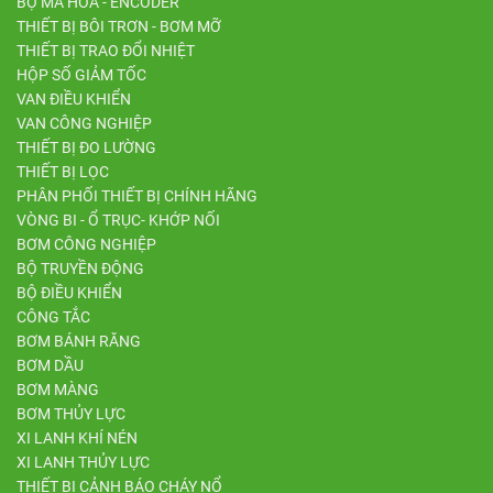
BỘ MÃ HÓA - ENCODER
THIẾT BỊ BÔI TRƠN - BƠM MỠ
THIẾT BỊ TRAO ĐỔI NHIỆT
HỘP SỐ GIẢM TỐC
VAN ĐIỀU KHIỂN
VAN CÔNG NGHIỆP
THIẾT BỊ ĐO LƯỜNG
THIẾT BỊ LỌC
PHÂN PHỐI THIẾT BỊ CHÍNH HÃNG
VÒNG BI - Ổ TRỤC- KHỚP NỐI
BƠM CÔNG NGHIỆP
BỘ TRUYỀN ĐỘNG
BỘ ĐIỀU KHIỂN
CÔNG TẮC
BƠM BÁNH RĂNG
BƠM DẦU
BƠM MÀNG
BƠM THỦY LỰC
XI LANH KHÍ NÉN
XI LANH THỦY LỰC
THIẾT BỊ CẢNH BÁO CHÁY NỔ