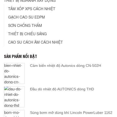
THIẾT BỊ NGHÀNH XÂY DỰNG
TẤM XỐP XPS CÁCH NHIỆT
GẠCH CAO SU EDPM
SƠN CHỐNG THẤM
THIẾT BỊ CHIẾU SÁNG
CAO SU CÁCH ÂM CÁCH NHIỆT
SẢN PHẨM NỔI BẬT
Cảm biến nhiệt độ Autonics dòng CN-502H
Đầu dò nhiệt độ AUTONICS dòng THD
Súng bơm mỡ dùng khí Lincoln PowerLuber 1162