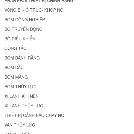
PHÂN PHỐI THIẾT BỊ CHÍNH HÃNG
VÒNG BI - Ổ TRỤC- KHỚP NỐI
BƠM CÔNG NGHIỆP
BỘ TRUYỀN ĐỘNG
BỘ ĐIỀU KHIỂN
CÔNG TẮC
BƠM BÁNH RĂNG
BƠM DẦU
BƠM MÀNG
BƠM THỦY LỰC
XI LANH KHÍ NÉN
XI LANH THỦY LỰC
THIẾT BỊ CẢNH BÁO CHÁY NỔ
VAN THỦY LỰC