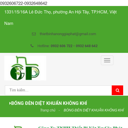
0932606722-0932648642
1331/15/16A Lê Đức Thọ, phường An Hội Tây, TP.HCM, Việt
Nam
thietbinhanonggiaphat@gmail.com
Hotline:
0932 606 722 - 0932 648 642
Toggle
navigation
BÓNG ĐÈN DIỆT KHUẨN KHÔNG KHÍ
Trang chủ
BÓNG ĐÈN DIỆT KHUẨN KHÔNG KHÍ