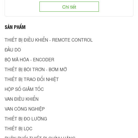
Chi tiết
SẢN PHẨM
THIẾT BỊ ĐIỀU KHIỂN - REMOTE CONTROL
ĐẦU DÒ
BỘ MÃ HÓA - ENCODER
THIẾT BỊ BÔI TRƠN - BƠM MỠ
THIẾT BỊ TRAO ĐỔI NHIỆT
HỘP SỐ GIẢM TỐC
VAN ĐIỀU KHIỂN
VAN CÔNG NGHIỆP
THIẾT BỊ ĐO LƯỜNG
THIẾT BỊ LỌC