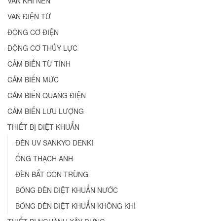
VAN KHÍ NÉN
VAN ĐIỆN TỪ
ĐỘNG CƠ ĐIỆN
ĐỘNG CƠ THỦY LỰC
CẢM BIẾN TỪ TÍNH
CẢM BIẾN MỨC
CẢM BIẾN QUANG ĐIỆN
CẢM BIẾN LƯU LƯỢNG
THIẾT BỊ DIỆT KHUẨN
ĐÈN UV SANKYO DENKI
ỐNG THẠCH ANH
ĐÈN BẮT CÔN TRÙNG
BÓNG ĐÈN DIỆT KHUẨN NƯỚC
BÓNG ĐÈN DIỆT KHUẨN KHÔNG KHÍ