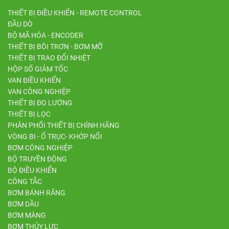
THIẾT BỊ ĐIỀU KHIỂN - REMOTE CONTROL
ĐẦU DÒ
BỘ MÃ HÓA - ENCODER
THIẾT BỊ BÔI TRƠN - BƠM MỠ
THIẾT BỊ TRAO ĐỔI NHIỆT
HỘP SỐ GIẢM TỐC
VAN ĐIỀU KHIỂN
VAN CÔNG NGHIỆP
THIẾT BỊ ĐO LƯỜNG
THIẾT BỊ LỌC
PHÂN PHỐI THIẾT BỊ CHÍNH HÃNG
VÒNG BI - Ổ TRỤC- KHỚP NỐI
BƠM CÔNG NGHIỆP
BỘ TRUYỀN ĐỘNG
BỘ ĐIỀU KHIỂN
CÔNG TẮC
BƠM BÁNH RĂNG
BƠM DẦU
BƠM MÀNG
BƠM THỦY LỰC