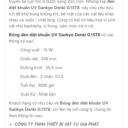
truyền tia cực tím ở bước sóng 253,7nm. Những loại
đèn
diệt khuẩn UV Sankyo Denki G15T8
này chủ yếu hữu
ích để khử trùng không khí, bề mặt của các vật liệu khác
nhau và nước / chất lỏng. Cũng có thể vô hiệu hóa vi sinh
vật như backteria, vi trùng, nấm mốc và vi rút
Bóng đèn diệt khuẩn UV Sankyo Denki G15T8
có các
thông số sau:
· Công suất : 15 W
· Chiều dài : 436 mm
· Đường kính : 25,5 mm
· Đuôi đèn : 2 chân, G13
· Tuổi thọ : 8000 giờ
· Xuất Xứ : Nhật bản
Khách hàng có nhu cầu về
Bóng đèn diệt khuẩn UV
Sankyo Denki G15T8
xin liên hệ với công ty chúng tôi
theo thông tin sau:
CÔNG TY TNHH THIẾT BỊ VẬT TƯ GIA PHÁT