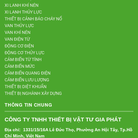
XI LANH KHÍ NÉN
XI LANH THỦY LỰC
THIẾT BỊ CẢNH BÁO CHÁY NỔ
VAN THỦY LỰC
VAN KHÍ NÉN
VAN ĐIỆN TỪ
ĐỘNG CƠ ĐIỆN
ĐỘNG CƠ THỦY LỰC
CẢM BIẾN TỪ TÍNH
CẢM BIẾN MỨC
CẢM BIẾN QUANG ĐIỆN
CẢM BIẾN LƯU LƯỢNG
THIẾT BỊ DIỆT KHUẨN
THIẾT BỊ NGHÀNH XÂY DỰNG
THÔNG TIN CHUNG
CÔNG TY TNHH THIẾT BỊ VẬT TƯ GIA PHÁT
Địa chỉ: 1331/15/16A Lê Đức Thọ, Phường An Hội Tây, Tp.Hồ
Chí Minh, Việt Nam