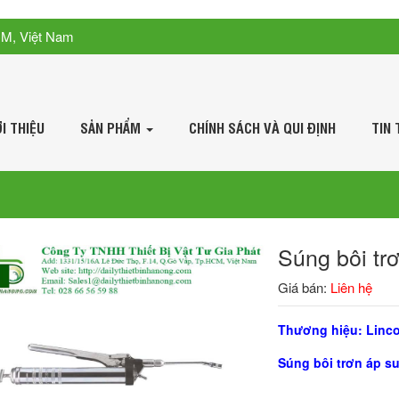
CM, Việt Nam
ỚI THIỆU
SẢN PHẨM
CHÍNH SÁCH VÀ QUI ĐỊNH
TIN 
Súng bôi tr
Giá bán:
Liên hệ
Thương hiệu: Linco
Súng bôi trơn áp su