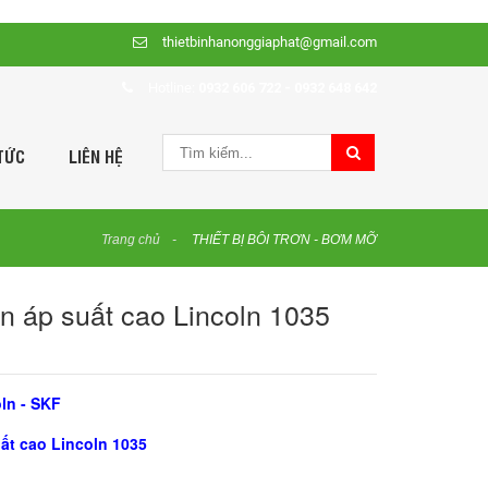
thietbinhanonggiaphat@gmail.com
Hotline:
0932 606 722 - 0932 648 642
TỨC
LIÊN HỆ
Trang chủ
THIẾT BỊ BÔI TRƠN - BƠM MỠ
ơn áp suất cao Lincoln 1035
ln - SKF
ất cao Lincoln 1035