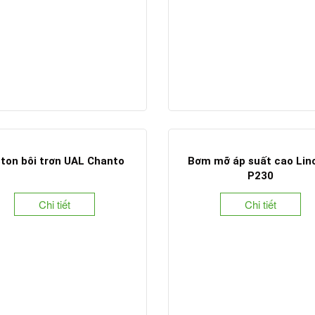
ston bôi trơn UAL Chanto
Bơm mỡ áp suất cao Lin
P230
Chi tiết
Chi tiết