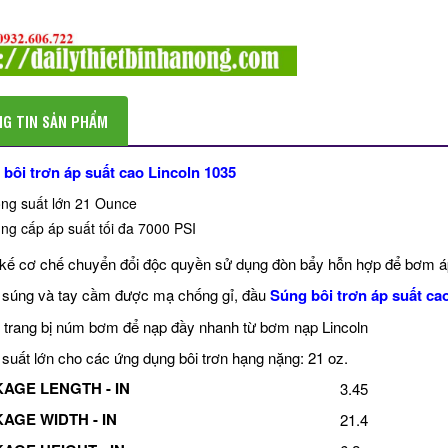
G TIN SẢN PHẨM
bôi trơn áp suất cao Lincoln 1035
ng suất lớn 21 Ounce
ng cấp áp suất tối đa 7000 PSI
 kế cơ chế chuyển đổi độc quyền sử dụng đòn bẩy hỗn hợp để bơm áp
súng và tay cầm được mạ chống gỉ, đầu
Súng bôi trơn áp suất ca
trang bị núm bơm để nạp đầy nhanh từ bơm nạp Lincoln
suất lớn cho các ứng dụng bôi trơn hạng nặng: 21 oz.
AGE LENGTH - IN
3.45
AGE WIDTH - IN
21.4