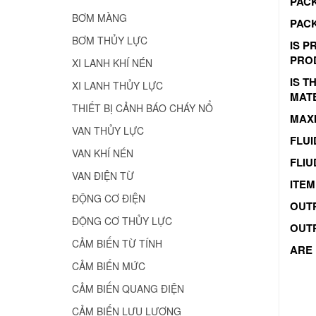
PACK
BƠM MÀNG
PACK
BƠM THỦY LỰC
IS P
PRO
XI LANH KHÍ NÉN
IS 
XI LANH THỦY LỰC
MAT
THIẾT BỊ CẢNH BÁO CHÁY NỔ
MAXI
VAN THỦY LỰC
FLUI
VAN KHÍ NÉN
FLIU
VAN ĐIỆN TỪ
ITEM
ĐỘNG CƠ ĐIỆN
OUT
ĐỘNG CƠ THỦY LỰC
OUTP
CẢM BIẾN TỪ TÍNH
ARE 
CẢM BIẾN MỨC
CẢM BIẾN QUANG ĐIỆN
CẢM BIẾN LƯU LƯỢNG