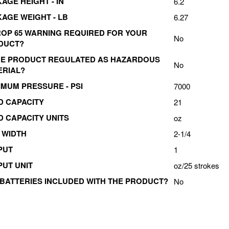
AGE HEIGHT - IN
6.2
AGE WEIGHT - LB
6.27
ROP 65 WARNING REQUIRED FOR YOUR
No
DUCT?
THE PRODUCT REGULATED AS HAZARDOUS
No
ERIAL?
MUM PRESSURE - PSI
7000
D CAPACITY
21
D CAPACITY UNITS
oz
 WIDTH
2-1/4
PUT
1
UT UNIT
oz/25 strokes
BATTERIES INCLUDED WITH THE PRODUCT?
No