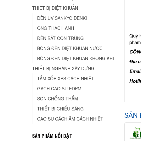
THIẾT BỊ DIỆT KHUẨN
ĐÈN UV SANKYO DENKI
ỐNG THẠCH ANH
Quý k
ĐÈN BẮT CÔN TRÙNG
phẩm 
BÓNG ĐÈN DIỆT KHUẨN NƯỚC
CÔNG
BÓNG ĐÈN DIỆT KHUẨN KHÔNG KHÍ
Địa 
THIẾT BỊ NGHÀNH XÂY DỰNG
Emai
TẤM XỐP XPS CÁCH NHIỆT
Hotli
GẠCH CAO SU EDPM
SƠN CHỐNG THẤM
THIẾT BỊ CHIẾU SÁNG
SẢN 
CAO SU CÁCH ÂM CÁCH NHIỆT
SẢN PHẨM NỔI BẬT