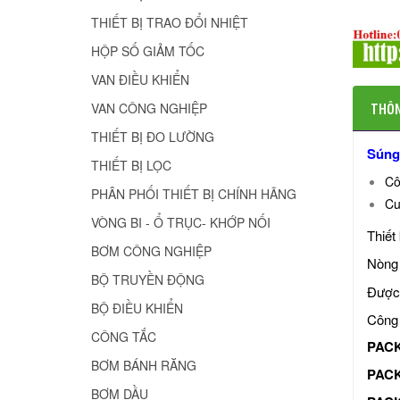
THIẾT BỊ TRAO ĐỔI NHIỆT
HỘP SỐ GIẢM TỐC
VAN ĐIỀU KHIỂN
THÔN
VAN CÔNG NGHIỆP
THIẾT BỊ ĐO LƯỜNG
Súng 
THIẾT BỊ LỌC
Cô
PHÂN PHỐI THIẾT BỊ CHÍNH HÃNG
Cu
VÒNG BI - Ổ TRỤC- KHỚP NỐI
Thiết
BƠM CÔNG NGHIỆP
Nòng 
BỘ TRUYỀN ĐỘNG
Được 
BỘ ĐIỀU KHIỂN
Công 
CÔNG TẮC
PACK
BƠM BÁNH RĂNG
PACK
BƠM DẦU