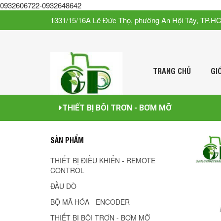
0932606722-0932648642
1331/15/16A Lê Đức Thọ, phường An Hội Tây, TP.H
TRANG CHỦ
GI
THIẾT BỊ BÔI TRƠN - BƠM MỠ
SẢN PHẨM
THIẾT BỊ ĐIỀU KHIỂN - REMOTE
CONTROL
ĐẦU DÒ
BỘ MÃ HÓA - ENCODER
THIẾT BỊ BÔI TRƠN - BƠM MỠ