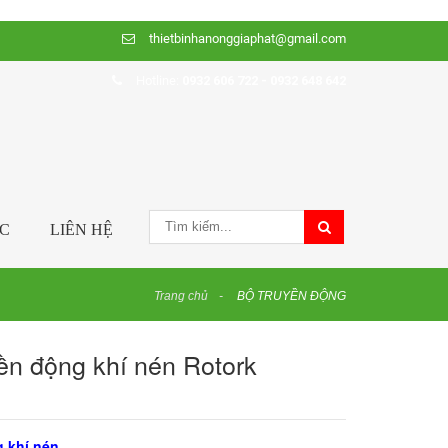
thietbinhanonggiaphat@gmail.com
Hotline:
0932 606 722 - 0932 648 642
ỨC
LIÊN HỆ
Trang chủ
BỘ TRUYỀN ĐỘNG
yền động khí nén Rotork
g khí nén