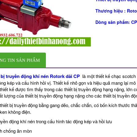
Thương hiệu :
Roto
Dòng sản phẩm: C
NG TIN SẢN PHẨM
 bị truyền động khí nén Rotork dải CP
là một thiết kế chạc scotch 
ộng kép và cấu hình hồi vị. Thiết kế nhỏ gọn và hiệu quả mang lại m
thiết kế được tìm thấy trong các thiết bị truyền động hạng nặng, lớ
hất lượng của thiết bị truyền động hạng nặng cho các thiết bị truyền đ
thiết bị truyền động bằng gang dẻo, chắc chắn, có bốn kích thước th
ken không điện.
uyền động khí nén trong cấu hình tác động kép và hồi lưu
nh chống ăn mòn