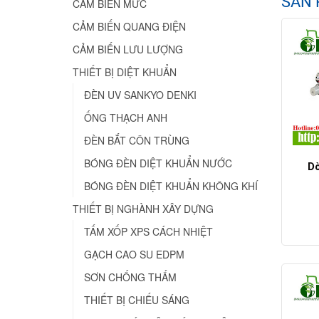
SẢN 
CẢM BIẾN MỨC
CẢM BIẾN QUANG ĐIỆN
CẢM BIẾN LƯU LƯỢNG
THIẾT BỊ DIỆT KHUẨN
ĐÈN UV SANKYO DENKI
ỐNG THẠCH ANH
ĐÈN BẮT CÔN TRÙNG
BÓNG ĐÈN DIỆT KHUẨN NƯỚC
Dò
BÓNG ĐÈN DIỆT KHUẨN KHÔNG KHÍ
THIẾT BỊ NGHÀNH XÂY DỰNG
TẤM XỐP XPS CÁCH NHIỆT
GẠCH CAO SU EDPM
SƠN CHỐNG THẤM
THIẾT BỊ CHIẾU SÁNG