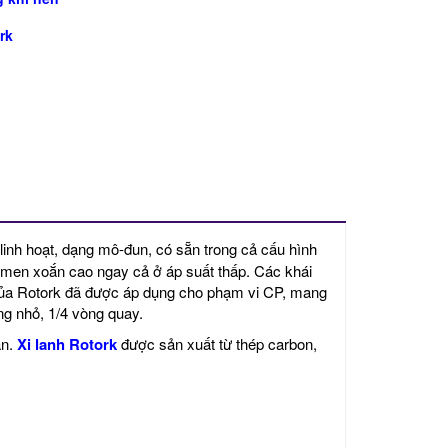
rk
P
linh hoạt, dạng mô-đun, có sẵn trong cả cấu hình
ô men xoắn cao ngay cả ở áp suất thấp. Các khái
n của Rotork đã được áp dụng cho phạm vi CP, mang
ộng nhỏ, 1/4 vòng quay.
ân.
Xi lanh Rotork
được sản xuất từ thép carbon,