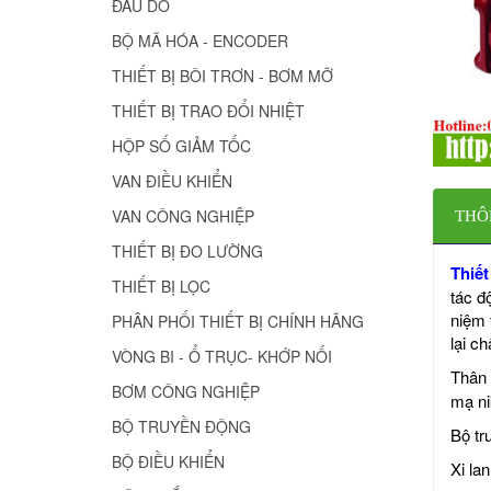
ĐẦU DÒ
BỘ MÃ HÓA - ENCODER
THIẾT BỊ BÔI TRƠN - BƠM MỠ
THIẾT BỊ TRAO ĐỔI NHIỆT
HỘP SỐ GIẢM TỐC
VAN ĐIỀU KHIỂN
VAN CÔNG NGHIỆP
THÔ
THIẾT BỊ ĐO LƯỜNG
Thiết
THIẾT BỊ LỌC
tác đ
niệm 
PHÂN PHỐI THIẾT BỊ CHÍNH HÃNG
lại c
VÒNG BI - Ổ TRỤC- KHỚP NỐI
Thân 
BƠM CÔNG NGHIỆP
mạ ni
BỘ TRUYỀN ĐỘNG
Bộ tr
BỘ ĐIỀU KHIỂN
Xi la