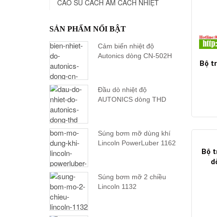
CAO SU CÁCH ÂM CÁCH NHIỆT
SẢN PHẨM NỔI BẬT
Cảm biến nhiệt độ
Autonics dòng CN-502H
Bộ t
Đầu dò nhiệt độ
AUTONICS dòng THD
Súng bơm mỡ dùng khí
Lincoln PowerLuber 1162
Bộ t
d
Súng bơm mỡ 2 chiều
Lincoln 1132