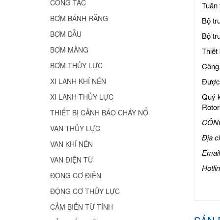
CÔNG TẮC
Tuân 
BƠM BÁNH RĂNG
Bộ tr
BƠM DẦU
Bộ tr
BƠM MÀNG
Thiết
BƠM THỦY LỰC
Công 
Được 
XI LANH KHÍ NÉN
Quý k
XI LANH THỦY LỰC
Rotork
THIẾT BỊ CẢNH BÁO CHÁY NỔ
CÔNG
VAN THỦY LỰC
Địa c
VAN KHÍ NÉN
Email
VAN ĐIỆN TỪ
Hotli
ĐỘNG CƠ ĐIỆN
ĐỘNG CƠ THỦY LỰC
CẢM BIẾN TỪ TÍNH