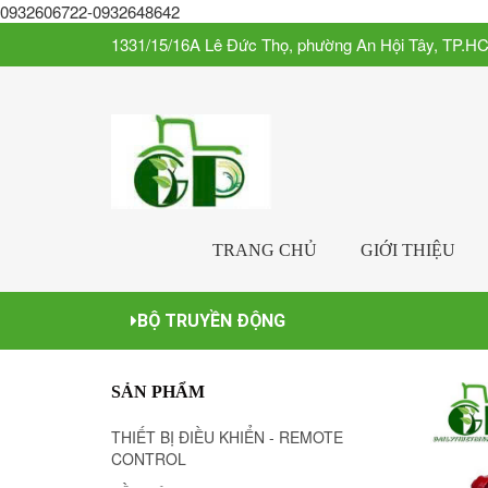
0932606722-0932648642
1331/15/16A Lê Đức Thọ, phường An Hội Tây, TP.H
TRANG CHỦ
GIỚI THIỆU
BỘ TRUYỀN ĐỘNG
SẢN PHẨM
THIẾT BỊ ĐIỀU KHIỂN - REMOTE
CONTROL