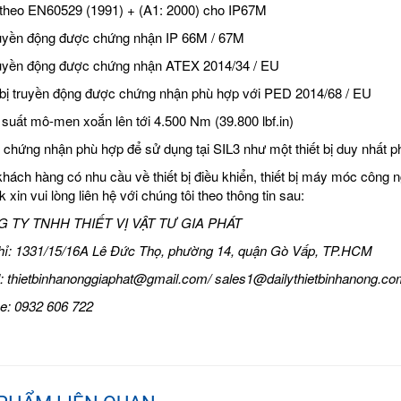
theo EN60529 (1991) + (A1: 2000) cho IP67M
uyền động được chứng nhận IP 66M / 67M
uyền động được chứng nhận ATEX 2014/34 / EU
 bị truyền động được chứng nhận phù hợp với PED 2014/68 / EU
suất mô-men xoắn lên tới 4.500 Nm (39.800 lbf.in)
chứng nhận phù hợp để sử dụng tại SIL3 như một thiết bị duy nhất p
hách hàng có nhu cầu về thiết bị điều khiển, thiết bị máy móc công 
 xin vui lòng liên hệ với chúng tôi theo thông tin sau:
 TY TNHH THIẾT VỊ VẬT TƯ GIA PHÁT
hỉ: 1331/15/16A Lê Đức Thọ, phường 14, quận Gò Vấp, TP.HCM
: thietbinhanonggiaphat@gmail.com/
sales1@dailythietbinhanong.co
ne: 0932 606 722