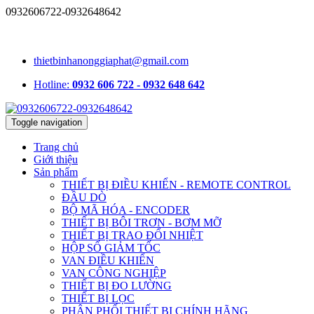
0932606722-0932648642
1331/15/16A Lê Đức Thọ, phường An Hội Tây, TP.HCM, Việt
Nam
thietbinhanonggiaphat@gmail.com
Hotline:
0932 606 722 - 0932 648 642
Toggle navigation
Trang chủ
Giới thiệu
Sản phẩm
THIẾT BỊ ĐIỀU KHIỂN - REMOTE CONTROL
ĐẦU DÒ
BỘ MÃ HÓA - ENCODER
THIẾT BỊ BÔI TRƠN - BƠM MỠ
THIẾT BỊ TRAO ĐỔI NHIỆT
HỘP SỐ GIẢM TỐC
VAN ĐIỀU KHIỂN
VAN CÔNG NGHIỆP
THIẾT BỊ ĐO LƯỜNG
THIẾT BỊ LỌC
PHÂN PHỐI THIẾT BỊ CHÍNH HÃNG