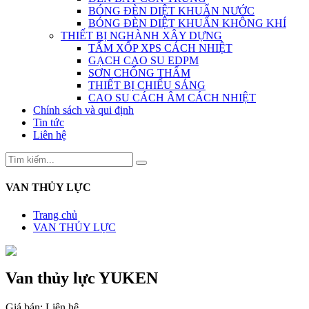
BÓNG ĐÈN DIỆT KHUẨN NƯỚC
BÓNG ĐÈN DIỆT KHUẨN KHÔNG KHÍ
THIẾT BỊ NGHÀNH XÂY DỰNG
TẤM XỐP XPS CÁCH NHIỆT
GẠCH CAO SU EDPM
SƠN CHỐNG THẤM
THIẾT BỊ CHIẾU SÁNG
CAO SU CÁCH ÂM CÁCH NHIỆT
Chính sách và qui định
Tin tức
Liên hệ
VAN THỦY LỰC
Trang chủ
VAN THỦY LỰC
Van thủy lực YUKEN
Giá bán:
Liên hệ