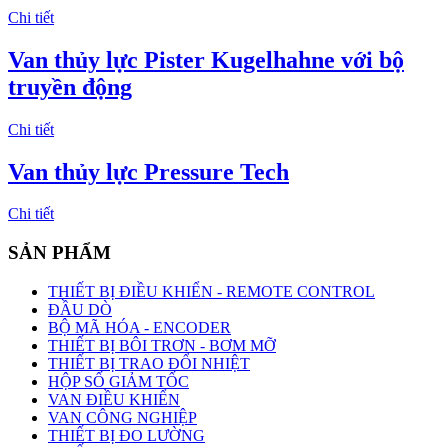
Chi tiết
Van thủy lực Pister Kugelhahne với bộ
truyền động
Chi tiết
Van thủy lực Pressure Tech
Chi tiết
SẢN PHẨM
THIẾT BỊ ĐIỀU KHIỂN - REMOTE CONTROL
ĐẦU DÒ
BỘ MÃ HÓA - ENCODER
THIẾT BỊ BÔI TRƠN - BƠM MỠ
THIẾT BỊ TRAO ĐỔI NHIỆT
HỘP SỐ GIẢM TỐC
VAN ĐIỀU KHIỂN
VAN CÔNG NGHIỆP
THIẾT BỊ ĐO LƯỜNG