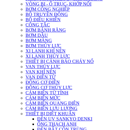
VÒNG BI - Ổ TRỤC- KHỚP NỐI
BƠM CÔNG NGHIỆP
BỘ TRUYỀN ĐỘNG
BỘ ĐIỀU KHIỂN
CÔNG TẮC
BƠM BÁNH RĂNG
BƠM DẦU
BƠM MÀNG
BƠM THỦY LỰC
XI LANH KHÍ NÉN
XI LANH THỦY LỰC
THIẾT BỊ CẢNH BÁO CHÁY NỔ
VAN THỦY LỰC
VAN KHÍ NÉN
VAN ĐIỆN TỪ
ĐỘNG CƠ ĐIỆN
ĐỘNG CƠ THỦY LỰC
CẢM BIẾN TỪ TÍNH
CẢM BIẾN MỨC
CẢM BIẾN QUANG ĐIỆN
CẢM BIẾN LƯU LƯỢNG
THIẾT BỊ DIỆT KHUẨN
ĐÈN UV SANKYO DENKI
ỐNG THẠCH ANH
ĐÈN BẮT CÔN TRÙNG