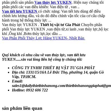
phân phối sản phẩm
Van thủy lực YUKEN
. Hiện nay chúng tôi
phân phối các van điều khiển: Van điện từ , van ..
Van tiết lưu YUKEN
có chức năng: Van tiết lưu dùng để điều
chỉnh lưu lượng dầu, và do đó điều chỉnh vận tốc của cơ cấu chấp
hành trong hệ thống thủy lực ...
Van thủy lực YUKEN .
Thiết bị vật tư Gia Phát
Chuyên phân
phối Van thủy lực YUKEN ,van điện từ,xi lanh ,van thủy lực,bộ lọc
khí ,Ống khí ,Bơm thủy lực,lọc dầu ...
Van Phân Phối Thủy Lực Hãng YUKEN- Nhật Bản
Quý khách có nhu cầu về van
thủy lực, van tiết lưu
YUKEN
.....xin vui lòng liên hệ công ty chúng tôi:
CÔNG TY TNHH THIẾT BỊ VẬT TƯ GIA PHÁT
Địa chỉ: 1331/15/16A Lê Đức Thọ, phường 14, quận Gò
Vấp, TP.HCM.
Email:
sales1@dailythietbinhanong.com/thietbinhanonggiaphat@gm
Hotline: 0932 606 722
sản phẩm liên quan