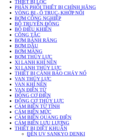
THIẾT BỊ LỌC
PHÂN PHỐI THIẾT BỊ CHÍNH HÃNG
VÒNG BI - Ổ TRỤC- KHỚP NỐI
BƠM CÔNG NGHIỆP
BỘ TRUYỀN ĐỘNG
BỘ ĐIỀU KHIỂN
CÔNG TẮC
BƠM BÁNH RĂNG
BƠM DẦU
BƠM MÀNG
BƠM THỦY LỰC
XI LANH KHÍ NÉN
XI LANH THỦY LỰC
THIẾT BỊ CẢNH BÁO CHÁY NỔ
VAN THỦY LỰC
VAN KHÍ NÉN
VAN ĐIỆN TỪ
ĐỘNG CƠ ĐIỆN
ĐỘNG CƠ THỦY LỰC
CẢM BIẾN TỪ TÍNH
CẢM BIẾN MỨC
CẢM BIẾN QUANG ĐIỆN
CẢM BIẾN LƯU LƯỢNG
THIẾT BỊ DIỆT KHUẨN
ĐÈN UV SANKYO DENKI