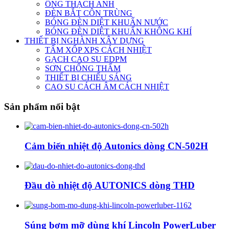
ỐNG THẠCH ANH
ĐÈN BẮT CÔN TRÙNG
BÓNG ĐÈN DIỆT KHUẨN NƯỚC
BÓNG ĐÈN DIỆT KHUẨN KHÔNG KHÍ
THIẾT BỊ NGHÀNH XÂY DỰNG
TẤM XỐP XPS CÁCH NHIỆT
GẠCH CAO SU EDPM
SƠN CHỐNG THẤM
THIẾT BỊ CHIẾU SÁNG
CAO SU CÁCH ÂM CÁCH NHIỆT
Sản phẩm nổi bật
Cảm biến nhiệt độ Autonics dòng CN-502H
Đầu dò nhiệt độ AUTONICS dòng THD
Súng bơm mỡ dùng khí Lincoln PowerLuber