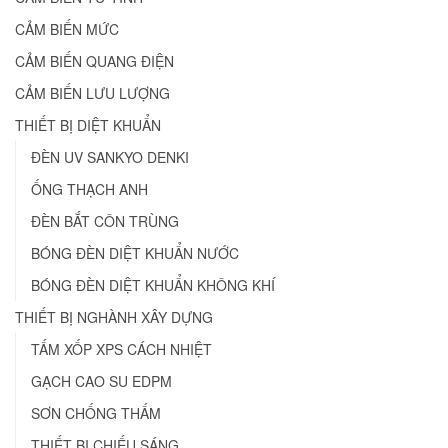
CẢM BIẾN MỨC
CẢM BIẾN QUANG ĐIỆN
CẢM BIẾN LƯU LƯỢNG
THIẾT BỊ DIỆT KHUẨN
ĐÈN UV SANKYO DENKI
ỐNG THẠCH ANH
ĐÈN BẮT CÔN TRÙNG
BÓNG ĐÈN DIỆT KHUẨN NƯỚC
BÓNG ĐÈN DIỆT KHUẨN KHÔNG KHÍ
THIẾT BỊ NGHÀNH XÂY DỰNG
TẤM XỐP XPS CÁCH NHIỆT
GẠCH CAO SU EDPM
SƠN CHỐNG THẤM
THIẾT BỊ CHIẾU SÁNG