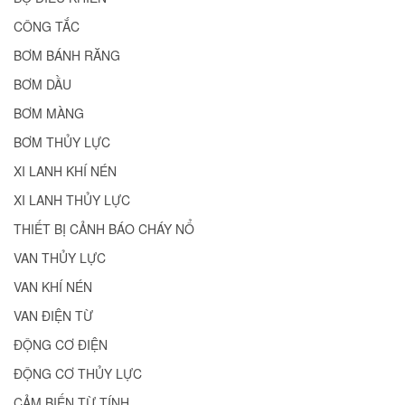
CÔNG TẮC
BƠM BÁNH RĂNG
BƠM DẦU
BƠM MÀNG
BƠM THỦY LỰC
XI LANH KHÍ NÉN
XI LANH THỦY LỰC
THIẾT BỊ CẢNH BÁO CHÁY NỔ
VAN THỦY LỰC
VAN KHÍ NÉN
VAN ĐIỆN TỪ
ĐỘNG CƠ ĐIỆN
ĐỘNG CƠ THỦY LỰC
CẢM BIẾN TỪ TÍNH