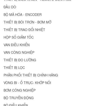
ĐẦU DÒ
BỘ MÃ HÓA - ENCODER
THIẾT BỊ BÔI TRƠN - BƠM MỠ
THIẾT BỊ TRAO ĐỔI NHIỆT
HỘP SỐ GIẢM TỐC
VAN ĐIỀU KHIỂN
VAN CÔNG NGHIỆP
THIẾT BỊ ĐO LƯỜNG
THIẾT BỊ LỌC
PHÂN PHỐI THIẾT BỊ CHÍNH HÃNG
VÒNG BI - Ổ TRỤC- KHỚP NỐI
BƠM CÔNG NGHIỆP
BỘ TRUYỀN ĐỘNG
BỘ ĐIỀU KHIỂN