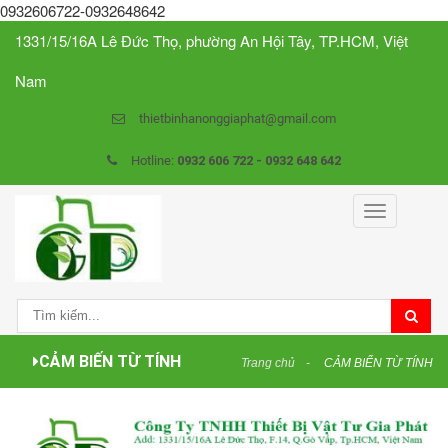
0932606722-0932648642
1331/15/16A Lê Đức Thọ, phường An Hội Tây, TP.HCM, Việt
Nam
thietbinhanonggiaphat@gmail.com
Hotline:
0932 606 722 - 0932 648 642
Toggle
navigation
CẢM BIẾN TỪ TÍNH
Trang chủ
CẢM BIẾN TỪ TÍNH