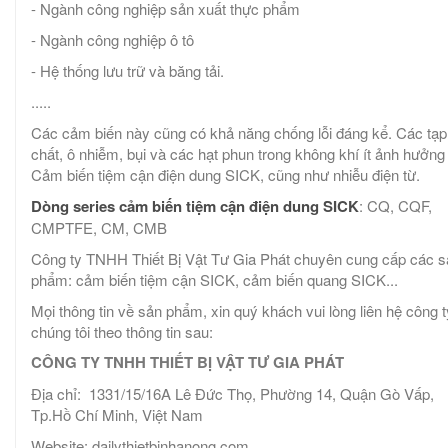
- Ngành công nghiệp sản xuất thực phẩm
- Ngành công nghiệp ô tô
- Hệ thống lưu trữ và băng tải.
.....
Các cảm biến này cũng có khả năng chống lỗi đáng kể. Các tạp
chất, ô nhiễm, bụi và các hạt phun trong không khí ít ảnh hưởng
Cảm biến tiệm cận điện dung SICK, cũng như nhiễu điện từ.
Dòng series cảm biến tiệm cận điện dung SICK
: CQ, CQF,
CMPTFE, CM, CMB
Công ty TNHH Thiết Bị Vật Tư Gia Phát chuyên cung cấp các s
phẩm: cảm biến tiệm cận SICK, cảm biến quang SICK...
Mọi thông tin về sản phẩm, xin quý khách vui lòng liên hệ công t
chúng tôi theo thông tin sau:
CÔNG TY TNHH THIẾT BỊ VẬT TƯ GIA PHÁT
Địa chỉ: 1331/15/16A Lê Đức Thọ, Phường 14, Quận Gò Vấp,
Tp.Hồ Chí Minh, Việt Nam
Website: dailythietbinhanong.com