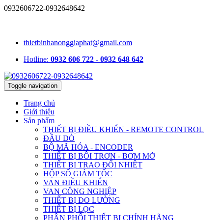
0932606722-0932648642
1331/15/16A Lê Đức Thọ, phường An Hội Tây, TP.HCM, Việt
Nam
thietbinhanonggiaphat@gmail.com
Hotline:
0932 606 722 - 0932 648 642
Toggle navigation
Trang chủ
Giới thiệu
Sản phẩm
THIẾT BỊ ĐIỀU KHIỂN - REMOTE CONTROL
ĐẦU DÒ
BỘ MÃ HÓA - ENCODER
THIẾT BỊ BÔI TRƠN - BƠM MỠ
THIẾT BỊ TRAO ĐỔI NHIỆT
HỘP SỐ GIẢM TỐC
VAN ĐIỀU KHIỂN
VAN CÔNG NGHIỆP
THIẾT BỊ ĐO LƯỜNG
THIẾT BỊ LỌC
PHÂN PHỐI THIẾT BỊ CHÍNH HÃNG