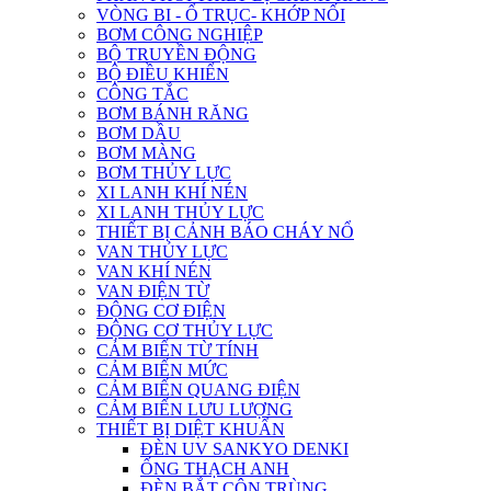
VÒNG BI - Ổ TRỤC- KHỚP NỐI
BƠM CÔNG NGHIỆP
BỘ TRUYỀN ĐỘNG
BỘ ĐIỀU KHIỂN
CÔNG TẮC
BƠM BÁNH RĂNG
BƠM DẦU
BƠM MÀNG
BƠM THỦY LỰC
XI LANH KHÍ NÉN
XI LANH THỦY LỰC
THIẾT BỊ CẢNH BÁO CHÁY NỔ
VAN THỦY LỰC
VAN KHÍ NÉN
VAN ĐIỆN TỪ
ĐỘNG CƠ ĐIỆN
ĐỘNG CƠ THỦY LỰC
CẢM BIẾN TỪ TÍNH
CẢM BIẾN MỨC
CẢM BIẾN QUANG ĐIỆN
CẢM BIẾN LƯU LƯỢNG
THIẾT BỊ DIỆT KHUẨN
ĐÈN UV SANKYO DENKI
ỐNG THẠCH ANH
ĐÈN BẮT CÔN TRÙNG