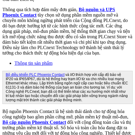
Thông qua tích hợp đám mây đơn giản,
Bộ nguồn và UPS
Phoenix Contact
tùy chọn sử dụng phần mềm nguồn mở và
chuyên môn không ngừng phát triển của Cộng đồng PLCnext, do
đó bạn được hưởng lợi từ các hình thức cộng tác mới. Các ứng
dụng giải pháp, mô-đun phần mềm, hệ thống thời gian chạy và tiện
ích mở rộng chức năng thu được đều có sẵn trong PLCnext Store và
đảm bảo tiết kiệm rất nhiều thời gian và chi phí khi tạo ứng dụng.
Điều này làm cho PLCnext Technology trở thành hệ sinh thái lý
tưởng cho thách thức tự động hóa hiện đại của bạn.
Thông tin sản phẩm
Bộ điều khiển PLC Phoenix Contact
và I/O thích hợp với cấp độ bảo vệ
IP20 và IP65/IP67, dù là hệ thống hay trạm I/O từ xa cho nhiều loại mạng
Ethernet khác nhau. Lập trình bằng ngôn ngữ cấp cao hoặc tiêu chuẩn IEC
61131-3 và đảm bảo hệ thống của bạn an toàn cho tương lai. Ví dụ: với
Công nghệ PLCnext, bạn đã có thể triển khai các xu hướng mới nhất như
trí tuệ nhân tạo hoặc chuyển đổi các giải pháp bền vững trong ngành năng
lượng mặt trời thành các giải pháp thông minh.
Bộ nguồn Phoenix Contact là hệ sinh thái dành cho tự động hóa
công nghiệp bao gồm phần cứng mở, phần mềm kỹ thuật mô-đun,
Bộ cấp nguồn Phoenix Contact
đối với cộng đồng toàn cầu và thị
trường phần mềm kỹ thuật số. Số hóa và toàn cầu hóa đang đặt ra
những yêu cầu mới đối với tự động hóa công nghiệp. Thiết kế được