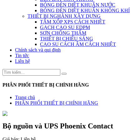
BÓNG ĐÈN DIỆT KHUẨN NƯỚC
BÓNG ĐÈN DIỆT KHUẨN KHÔNG KHÍ
THIẾT BỊ NGHÀNH XÂY DỰNG
TẤM XỐP XPS CÁCH NHIỆT
GẠCH CAO SU EDPM
SƠN CHỐNG THẤM
THIẾT BỊ CHIẾU SÁNG
CAO SU CÁCH ÂM CÁCH NHIỆT
Chính sách và qui định
Tin tức
Liên hệ
PHÂN PHỐI THIẾT BỊ CHÍNH HÃNG
Trang chủ
PHÂN PHỐI THIẾT BỊ CHÍNH HÃNG
Bộ nguồn và UPS Phoenix Contact
Giá bán:
Liên hệ