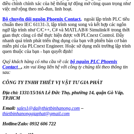
điều chỉnh chính xác của hệ thống tự động mở cũng quan trọng như
việc mở rộng theo mô-đun, linh hoạt.
Bộ chuyển đổi nguồn Phoenix Contact
,
ngoài lập trình PLC tiêu
chuẩn theo IEC 61131-3, lập trình song song và kết hợp các ngôn
ngữ lập trình như C/C++, C# và MATLAB® Simulink® trong thời
gian thực cũng có thể thực hiện được với PLCnext Control. Đẩy
nhanh quá trình phát triển ứng dụng của bạn với phiên bản cơ bản
miễn phí của PLCnext Engineer. Hoặc sử dụng môi trường lập trình
quen thuộc của bạn - bạn quyết định!
Quý khách hàng có nhu cầu về các
bộ nguồn PLC Phoenix
Contact
,,,
,
xin vui lòng liên hệ với công ty chúng tôi theo thông tin
sau:
CÔNG TY TNHH THIẾT VỊ VẬT TƯ GIA PHÁT
Địa chỉ: 1331/15/16A Lê Đức Thọ, phường 14, quận Gò Vấp,
TP.HCM
Email:
sales1@dailythietbinhanong.com
–
thietbinhanonggiaphat@gmail.com
Hotline/Zalo:
0932 606 722