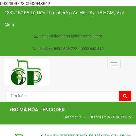
0932606722-0932648642
1331/15/16A Lê Đức Thọ, phường An Hội Tây, TP.HCM, Việt
Nam
thietbinhanonggiaphat@gmail.com
Hotline:
0932 606 722 - 0932 648 642
Toggle
navigation
BỘ MÃ HÓA - ENCODER
Trang chủ
BỘ MÃ HÓA - ENCODER