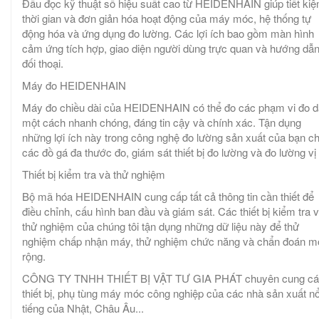
Đầu đọc kỹ thuật số hiệu suất cao từ HEIDENHAIN giúp tiết ki
thời gian và đơn giản hóa hoạt động của máy móc, hệ thống tự
động hóa và ứng dụng đo lường. Các lợi ích bao gồm màn hình
cảm ứng tích hợp, giao diện người dùng trực quan và hướng dẫ
đối thoại.
Máy đo HEIDENHAIN
Máy đo chiều dài của HEIDENHAIN có thể đo các phạm vi đo d
một cách nhanh chóng, đáng tin cậy và chính xác. Tận dụng
những lợi ích này trong công nghệ đo lường sản xuất của bạn c
các đồ gá đa thước đo, giám sát thiết bị đo lường và đo lường vị t
Thiết bị kiểm tra và thử nghiệm
Bộ mã hóa HEIDENHAIN cung cấp tất cả thông tin cần thiết để
điều chỉnh, cấu hình ban đầu và giám sát. Các thiết bị kiểm tra 
thử nghiệm của chúng tôi tận dụng những dữ liệu này để thử
nghiệm chấp nhận máy, thử nghiệm chức năng và chẩn đoán m
rộng.
CÔNG TY TNHH THIẾT BỊ VẬT TƯ GIA PHÁT chuyên cung cá
thiết bị, phụ tùng máy móc công nghiệp của các nhà sản xuất nổ
tiếng của Nhật, Châu Âu...