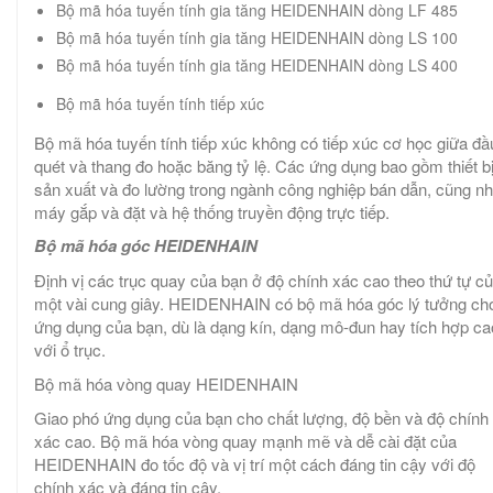
Bộ mã hóa tuyến tính gia tăng HEIDENHAIN dòng LF 485
Bộ mã hóa tuyến tính gia tăng HEIDENHAIN dòng LS 100
Bộ mã hóa tuyến tính gia tăng HEIDENHAIN dòng LS 400
Bộ mã hóa tuyến tính tiếp xúc
Bộ mã hóa tuyến tính tiếp xúc không có tiếp xúc cơ học giữa đầ
quét và thang đo hoặc băng tỷ lệ. Các ứng dụng bao gồm thiết b
sản xuất và đo lường trong ngành công nghiệp bán dẫn, cũng n
máy gắp và đặt và hệ thống truyền động trực tiếp.
Bộ mã hóa góc HEIDENHAIN
Định vị các trục quay của bạn ở độ chính xác cao theo thứ tự c
một vài cung giây. HEIDENHAIN có bộ mã hóa góc lý tưởng ch
ứng dụng của bạn, dù là dạng kín, dạng mô-đun hay tích hợp ca
với ổ trục.
Bộ mã hóa vòng quay HEIDENHAIN
Giao phó ứng dụng của bạn cho chất lượng, độ bền và độ chính
xác cao. Bộ mã hóa vòng quay mạnh mẽ và dễ cài đặt của
HEIDENHAIN đo tốc độ và vị trí một cách đáng tin cậy với độ
chính xác và đáng tin cậy.