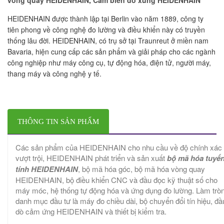
HEIDENHAIN được thành lập tại Berlin vào năm 1889, công ty
tiên phong về công nghệ đo lường và điều khiển này có truyền
thống lâu đời. HEIDENHAIN, có trụ sở tại Traunreut ở miền nam
Bavaria, hiện cung cấp các sản phẩm và giải pháp cho các ngành
công nghiệp như máy công cụ, tự động hóa, điện tử, người máy,
thang máy và công nghệ y tế.
THÔNG TIN SẢN PHẨM
Các sản phẩm của HEIDENHAIN cho nhu cầu về độ chính xác
vượt trội, HEIDENHAIN phát triển và sản xuất
bộ mã hóa tuyế
tính HEIDENHAIN
, bộ mã hóa góc, bộ mã hóa vòng quay
HEIDENHAIN, bộ điều khiển CNC và đầu đọc kỹ thuật số cho
máy móc, hệ thống tự động hóa và ứng dụng đo lường. Làm trò
danh mục đầu tư là máy đo chiều dài, bộ chuyển đổi tín hiệu, đầ
dò cảm ứng HEIDENHAIN và thiết bị kiểm tra.