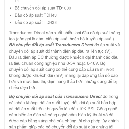
DL
Bộ chuyển đổi áp suất TD1000
Đầu dò áp suất TDH43
Đầu dò áp suất TDH33
Transducers Direct sản xuất nhiều loại đầu dò áp suất sáng
tạo (còn gọi là cảm biến áp suất hoặc bộ truyền áp suất).
Bộ chuyển đổi áp suất Transducers Direct
đo áp suất và
chuyển đổi áp suất đó thành điện áp đầu ra liên tục (V).
Đầu ra điện áp DC thường được khuếch đại thành các đầu
ra tiêu chuẩn công nghiệp như 0-5V hoặc 0-10V. Bộ
chuyển đổi áp suất cũng có thể cung cấp đầu ra millivolt
không được khuếch đại (mV) mang lại đáp ứng tần số cao
hơn và mức tiêu thụ điện năng thấp hơn nhưng cũng dễ bị
nhiễu điện hơn.
Bộ chuyển đổi áp suất của Transducers Direct
đo trong
dải chân không, dải áp suất tuyệt đối, dải áp suất hỗn hợp
và dải áp suất trên khí quyển lên đến 10K PSI. Công nghệ
cảm biến áp điện và công nghệ cảm biến kỹ thuật số đã
được cấp bằng sáng chế của chúng tôi cho phép tùy chỉnh
sản phẩm giúp các bộ chuyển đổi áp suất của chúng tôi