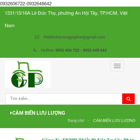
0932606722-0932648642
1331/15/16A Lê Đức Thọ, phường An Hội Tây, TP.HCM, Việt
Nam
thietbinhanonggiaphat@gmail.com
Hotline:
0932 606 722 - 0932 648 642
Toggle
navigation
CẢM BIẾN LƯU LƯỢNG
Trang chủ
CẢM BIẾN LƯU LƯỢNG