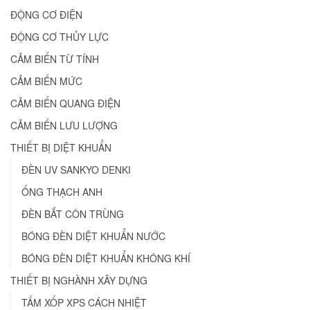
ĐỘNG CƠ ĐIỆN
ĐỘNG CƠ THỦY LỰC
CẢM BIẾN TỪ TÍNH
CẢM BIẾN MỨC
CẢM BIẾN QUANG ĐIỆN
CẢM BIẾN LƯU LƯỢNG
THIẾT BỊ DIỆT KHUẨN
ĐÈN UV SANKYO DENKI
ỐNG THẠCH ANH
ĐÈN BẮT CÔN TRÙNG
BÓNG ĐÈN DIỆT KHUẨN NƯỚC
BÓNG ĐÈN DIỆT KHUẨN KHÔNG KHÍ
THIẾT BỊ NGHÀNH XÂY DỰNG
TẤM XỐP XPS CÁCH NHIỆT