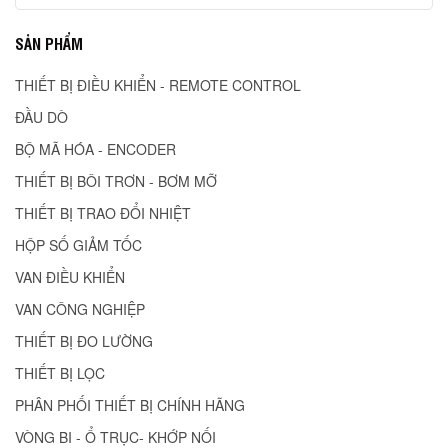
SẢN PHẨM
THIẾT BỊ ĐIỀU KHIỂN - REMOTE CONTROL
ĐẦU DÒ
BỘ MÃ HÓA - ENCODER
THIẾT BỊ BÔI TRƠN - BƠM MỠ
THIẾT BỊ TRAO ĐỔI NHIỆT
HỘP SỐ GIẢM TỐC
VAN ĐIỀU KHIỂN
VAN CÔNG NGHIỆP
THIẾT BỊ ĐO LƯỜNG
THIẾT BỊ LỌC
PHÂN PHỐI THIẾT BỊ CHÍNH HÃNG
VÒNG BI - Ổ TRỤC- KHỚP NỐI