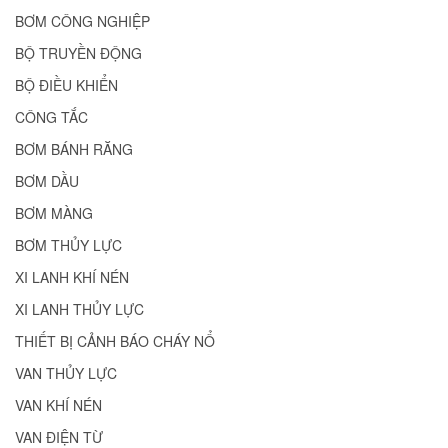
BƠM CÔNG NGHIỆP
BỘ TRUYỀN ĐỘNG
BỘ ĐIỀU KHIỂN
CÔNG TẮC
BƠM BÁNH RĂNG
BƠM DẦU
BƠM MÀNG
BƠM THỦY LỰC
XI LANH KHÍ NÉN
XI LANH THỦY LỰC
THIẾT BỊ CẢNH BÁO CHÁY NỔ
VAN THỦY LỰC
VAN KHÍ NÉN
VAN ĐIỆN TỪ