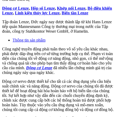
Động cơ Lenze
,
Hộp số Lenze
,
Khớp nối Lenze
,
Bộ điều khiển
Lenze
,
Linh kiện thủy lực Lenze
,
Biến tần Lenze
Tập đoàn Lenze, Đức ngày nay được thành lập từ khi Hans Lenze
tiếp quản Mannesmann Công ty thương mại trong nước của Tập
đoàn, công ty Stahlkontor Weser GmbH, ở Hamelin.
Thông tin sản phẩm
Công nghệ truyền động phải tuân theo vô số yêu cầu khác nhau,
phải được đáp ứng trên cơ sở từng trường hợp cụ thể. Phạm vi toàn
diện của chúng tôi về động cơ năng động, nhỏ gọn, có thể mở rộng
và chống quá tải cho phép bạn tìm thấy động cơ hoàn hảo cho yêu
cầu của mình.
Động cơ Lenze
đã nhiều lần chứng minh giá trị của
chúng ngày này qua ngày khác.
Động cơ servo được thiết kế cho tất cả các ứng dụng yêu cầu hiệu
suất chính xác và năng động. Động cơ servo của chúng tôi đã được
thiết kế để hoạt động hài hòa hoàn hảo với bộ biến tần của chúng
tôi. Sự kết hợp như vậy dẫn đến các chuỗi chuyển động định kỳ,
chính xác được cung cấp bởi các hệ thống hoàn trả được phối hợp
hoàn hảo. Tùy thuộc vào yêu cầu ứng dụng và mô-men xoắn,
chúng tôi cung cấp cả động cơ không đồng bộ và động cơ đồng bộ.