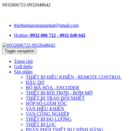
0932606722-0932648642
1331/15/16A Lê Đức Thọ, phường An Hội Tây, TP.HCM, Việt
Nam
thietbinhanonggiaphat@gmail.com
Hotline:
0932 606 722 - 0932 648 642
Toggle navigation
Trang chủ
Giới thiệu
Sản phẩm
THIẾT BỊ ĐIỀU KHIỂN - REMOTE CONTROL
ĐẦU DÒ
BỘ MÃ HÓA - ENCODER
THIẾT BỊ BÔI TRƠN - BƠM MỠ
THIẾT BỊ TRAO ĐỔI NHIỆT
HỘP SỐ GIẢM TỐC
VAN ĐIỀU KHIỂN
VAN CÔNG NGHIỆP
THIẾT BỊ ĐO LƯỜNG
THIẾT BỊ LỌC
PHÂN PHỐI THIẾT BỊ CHÍNH HÃNG