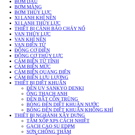
BƠM DẦU
BƠM MÀNG
BƠM THỦY LỰC
XI LANH KHÍ NÉN
XI LANH THỦY LỰC
THIẾT BỊ CẢNH BÁO CHÁY NỔ
VAN THỦY LỰC
VAN KHÍ NÉN
VAN ĐIỆN TỪ
ĐỘNG CƠ ĐIỆN
ĐỘNG CƠ THỦY LỰC
CẢM BIẾN TỪ TÍNH
CẢM BIẾN MỨC
CẢM BIẾN QUANG ĐIỆN
CẢM BIẾN LƯU LƯỢNG
THIẾT BỊ DIỆT KHUẨN
ĐÈN UV SANKYO DENKI
ỐNG THẠCH ANH
ĐÈN BẮT CÔN TRÙNG
BÓNG ĐÈN DIỆT KHUẨN NƯỚC
BÓNG ĐÈN DIỆT KHUẨN KHÔNG KHÍ
THIẾT BỊ NGHÀNH XÂY DỰNG
TẤM XỐP XPS CÁCH NHIỆT
GẠCH CAO SU EDPM
SƠN CHỐNG THẤM