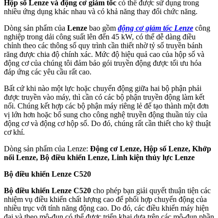
Hộp số Lenze và động cơ giảm tốc
có thể được sử dụng trong
nhiều ứng dụng khác nhau và có khả năng thay đổi chức năng.
Dòng sản phẩm của
Lenze
bao gồm
động cơ giảm tốc Lenze
công
nghiệp trong dải công suất lên đến 45 kW, có thể dễ dàng điều
chỉnh theo các thông số quy trình cần thiết nhờ tỷ số truyền bánh
răng được chia độ chính xác. Mức độ hiệu quả cao của hộp số và
động cơ của chúng tôi đảm bảo gói truyền động được tối ưu hóa
đáp ứng các yêu cầu rất cao.
Bất cứ khi nào một lực hoặc chuyển động giữa hai bộ phận phải
được truyền vào máy, thì cần có các bộ phận truyền động làm kết
nối. Chúng kết hợp các bộ phận máy riêng lẻ để tạo thành một đơn
vị lớn hơn hoặc bổ sung cho công nghệ truyền động thuần túy của
động cơ và động cơ hộp số. Do đó, chúng rất cần thiết cho kỹ thuật
cơ khí.
Dòng sản phẩm của Lenze:
Động cơ Lenze, Hộp số Lenze, Khớp
nối Lenze, Bộ điều khiển Lenze, Linh kiện thủy lực Lenze
Bộ điều khiển Lenze C520
Bộ điều khiển Lenze C520
cho phép bạn giải quyết thuận tiện các
nhiệm vụ điều khiển chất lượng cao để phối hợp chuyển động của
nhiều trục với tính năng động cao. Do đó, các điều khiển máy hiện
đại và theo mô-đun có thể được triển khai dựa trên các mô-đun phần