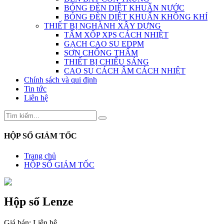
BÓNG ĐÈN DIỆT KHUẨN NƯỚC
BÓNG ĐÈN DIỆT KHUẨN KHÔNG KHÍ
THIẾT BỊ NGHÀNH XÂY DỰNG
TẤM XỐP XPS CÁCH NHIỆT
GẠCH CAO SU EDPM
SƠN CHỐNG THẤM
THIẾT BỊ CHIẾU SÁNG
CAO SU CÁCH ÂM CÁCH NHIỆT
Chính sách và qui định
Tin tức
Liên hệ
HỘP SỐ GIẢM TỐC
Trang chủ
HỘP SỐ GIẢM TỐC
Hộp số Lenze
Giá bán:
Liên hệ