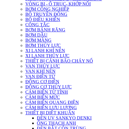
VÒNG BI - Ổ TRỤC- KHỚP NỐI
BƠM CÔNG NGHIỆP
BỘ TRUYỀN ĐỘNG
BỘ ĐIỀU KHIỂN
CÔNG TẮC
BƠM BÁNH RĂNG
BƠM DẦU
BƠM MÀNG
BƠM THỦY LỰC
XI LANH KHÍ NÉN
XI LANH THỦY LỰC
THIẾT BỊ CẢNH BÁO CHÁY NỔ
VAN THỦY LỰC
VAN KHÍ NÉN
VAN ĐIỆN TỪ
ĐỘNG CƠ ĐIỆN
ĐỘNG CƠ THỦY LỰC
CẢM BIẾN TỪ TÍNH
CẢM BIẾN MỨC
CẢM BIẾN QUANG ĐIỆN
CẢM BIẾN LƯU LƯỢNG
THIẾT BỊ DIỆT KHUẨN
ĐÈN UV SANKYO DENKI
ỐNG THẠCH ANH
ĐÈN BẮT CÔN TRÙNG