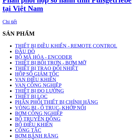
tại Việt Nam
Chi tiết
SẢN PHẨM
THIẾT BỊ ĐIỀU KHIỂN - REMOTE CONTROL
ĐẦU DÒ
BỘ MÃ HÓA - ENCODER
THIẾT BỊ BÔI TRƠN - BƠM MỠ
THIẾT BỊ TRAO ĐỔI NHIỆT
HỘP SỐ GIẢM TỐC
VAN ĐIỀU KHIỂN
VAN CÔNG NGHIỆP
THIẾT BỊ ĐO LƯỜNG
THIẾT BỊ LỌC
PHÂN PHỐI THIẾT BỊ CHÍNH HÃNG
VÒNG BI - Ổ TRỤC- KHỚP NỐI
BƠM CÔNG NGHIỆP
BỘ TRUYỀN ĐỘNG
BỘ ĐIỀU KHIỂN
CÔNG TẮC
BƠM BÁNH RĂNG