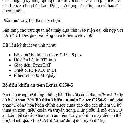
Các công cụ kỹ thuật giống như đối với tất cả các sản phẩm khác
của Lenze, cho phép bạn tiếp tục sử dụng các công cụ mà bạn đã
quen thuộc.
Phần mở rộng fieldbus tùy chọn
Sẵn sàng cho trực quan hóa máy dựa trên web hiện đại kết hợp với
EASY UI Designer và bảng điều khiển web v450
Dữ liệu kỹ thuật và tính năng:
Bộ vi xử lý: Intel® Core™ i7 2,8 ghz
Hệ điều hành: RTLinux
Giao tiếp: EtherCAT
Thiết bị IO PROFINET
Ethernet 1000 Mb/giây
Bộ điều khiển an toàn Lenze C250-S
An toàn trong hệ thống không bắt đầu với các ổ đĩa trước mà ở cấp
độ kiểm soát. Với
Bộ điều khiển an toàn Lenze C250-S
, một giải
pháp tự động hóa hoàn chỉnh được cung cấp cho các nhiệm vụ kỹ
thuật an toàn, điều khiển và truyền động. Đứng đầu là mô-đun I/O
an toàn, tất cả các khía cạnh an toàn trong mô-đun máy đều có thể
được đánh giá. EtherCAT được sử dụng để truyền dữ liệu.