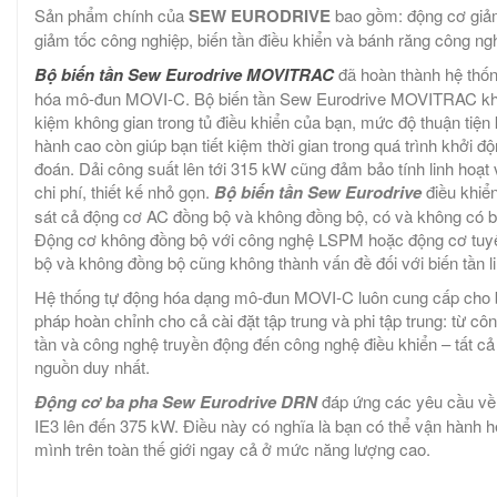
Sản phẩm chính của
SEW EURODRIVE
bao gồm: động cơ giảm
giảm tốc công nghiệp, biến tần điều khiển và bánh răng công ng
Bộ biến tần Sew Eurodrive MOVITRAC
đã hoàn thành hệ thốn
hóa mô-đun MOVI-C. Bộ biến tần Sew Eurodrive MOVITRAC khô
kiệm không gian trong tủ điều khiển của bạn, mức độ thuận tiện 
hành cao còn giúp bạn tiết kiệm thời gian trong quá trình khởi đ
đoán. Dải công suất lên tới 315 kW cũng đảm bảo tính linh hoạt 
chi phí, thiết kế nhỏ gọn.
Bộ biến tần Sew Eurodrive
điều khiể
sát cả động cơ AC đồng bộ và không đồng bộ, có và không có 
Động cơ không đồng bộ với công nghệ LSPM hoặc động cơ tuyế
bộ và không đồng bộ cũng không thành vấn đề đối với biến tần li
Hệ thống tự động hóa dạng mô-đun MOVI-C luôn cung cấp cho b
pháp hoàn chỉnh cho cả cài đặt tập trung và phi tập trung: từ cô
tần và công nghệ truyền động đến công nghệ điều khiển – tất cả
nguồn duy nhất.
Động cơ ba pha Sew Eurodrive
DRN
đáp ứng các yêu cầu về 
IE3 lên đến 375 kW. Điều này có nghĩa là bạn có thể vận hành 
mình trên toàn thế giới ngay cả ở mức năng lượng cao.