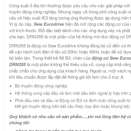
Công suất ổ đĩa lớn thường được yêu cầu cho các giải pháp với
truyền động công nghiệp. Nhưng ngay cả trong phổ công suất n
cầu về hiệu suất IE3 tăng tương ứng thường được áp dụng trên to
Vì lý do này,
Sew Eurodrive
hiện đã mở rộng các động cơ của 
với kích thước 355 đặc biệt dành cho các ứng dụng này và phát 
cho bạn. DRN355 là một phần của hệ thống mô-đun động cơ D
DRN355 là động cơ Sew Eurodrive không đồng bộ cổ điển có thi
để vận hành lưới điện ở tần số 50Hz hoặc 60Hz hoặc để sử dụn
bộ biến tần. Trong thiết kế IM B3, chân của
động cơ
Sew Eurod
DRN355
là một phần không thể thiếu của vỏ, cung cấp khả năn
chắc chắn cho ứng dụng của khách hàng. Ngoài ra, một vách 
khí tiêu chuẩn được lắp đặt để thông gió tốt hơn cho ổ trục A.
Bộ truyền động công nghiệp
Hệ thống cung cấp dầu và làm mát dầu bên ngoài ly hợp trên
Phía đầu vào và đầu ra Động cơ IE3 có định mức công suất từ 
kW gói truyền động trên kết cấu thép (tay đòn hoặc khung bệ)
Quý khách có nhu cầu về sản phẩm
.....xin vui lòng liên hệ 
chúng tôi: