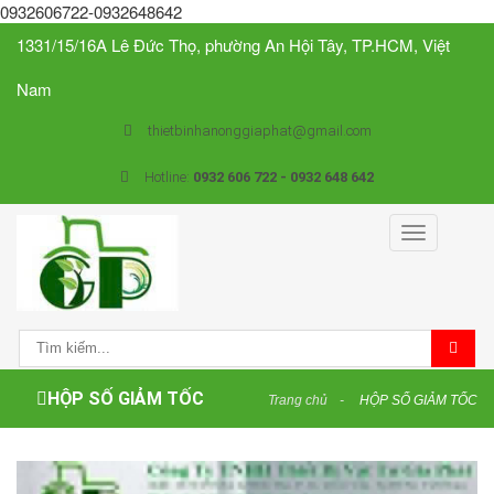
0932606722-0932648642
1331/15/16A Lê Đức Thọ, phường An Hội Tây, TP.HCM, Việt
Nam
thietbinhanonggiaphat@gmail.com
Hotline:
0932 606 722 - 0932 648 642
Toggle
navigation
HỘP SỐ GIẢM TỐC
Trang chủ
HỘP SỐ GIẢM TỐC