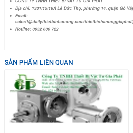
CÔNG TY TNHH THIẾT BỊ VẬT TƯ GIA PHÁT
Địa chỉ: 1331/15/16A Lê Đức Thọ, phường 14, quận Gò Vấ
Email:
sales1@dailythietbinhanong.com/thietbinhanonggiapha
Hotline: 0932 606 722
SẢN PHẨM LIÊN QUAN