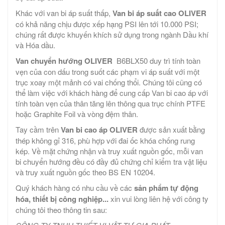
Khác với van bi áp suất thấp,
Van bi áp suất cao
OLIVER
có khả năng chịu được xếp hạng PSI lên tới 10.000 PSI;
chúng rất được khuyến khích sử dụng trong ngành Dầu khí
và Hóa dầu.
Van chuyển hướng
OLIVER
B6BLX50 duy trì tính toàn
vẹn của con dấu trong suốt các phạm vi áp suất với một
trục xoay một mảnh có vai chống thổi. Chúng tôi cũng có
thể làm việc với khách hàng để cung cấp Van bi cao áp với
tính toàn vẹn của thân tăng lên thông qua trục chính PTFE
hoặc Graphite Foil và vòng đệm thân.
Tay cầm trên
Van bi cao áp
OLIVER
được sản xuất bằng
thép không gỉ 316, phù hợp với đai ốc khóa chống rung
kép. Về mặt chứng nhận và truy xuất nguồn gốc, mỗi van
bi chuyển hướng đều có đầy đủ chứng chỉ kiểm tra vật liệu
và truy xuất nguồn gốc theo BS EN 10204.
Quý khách hàng có nhu cầu về các
sản phẩm tự động
hóa, thiết bị công nghiệp...
xin vui lòng liên hệ với công ty
chúng tôi theo thông tin sau: