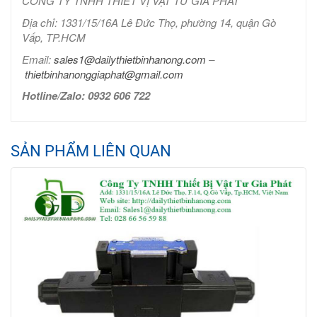
CÔNG TY TNHH THIẾT VỊ VẬT TƯ GIA PHÁT
Địa chỉ: 1331/15/16A Lê Đức Thọ, phường 14, quận Gò
Vấp, TP.HCM
Email:
sales1@dailythietbinhanong.com
–
thietbinhanonggiaphat@gmail.com
Hotline/Zalo: 0932 606 722
SẢN PHẨM LIÊN QUAN