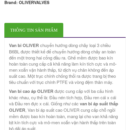
Brand: OLIVERVALVES
THÔNG TIN SẢN PHẨM
Van bi OLIVER
chuyển hướng dòng chảy loại 3 chiều
B6BL được thiết kế để chuyển hướng dòng chảy an toàn
đến một trong hai cổng đầu ra. Ghế mềm được bao kín
hoàn toàn cung cấp cả khả năng làm kín tích cực và mô-
men xoắn vận hành thấp, từ dịch vụ chân không đến áp
suất cao. Một trục chính chống thổi ra được trang bị theo
tiêu chuẩn với trục chính PTFE và vòng đệm thân máy.
Van bi cao áp OLIVER
được cung cấp với ba cấu hình
khác nhau, cụ thể là: Đầu nén tích hợp, Đầu ren cái x cái
và Đầu ren đực x cái. Giống như các
van bi áp suất thấp
OLIVER
, Van bi áp suất cao OLIVER cung cấp chỗ ngồi
mềm được bao kín hoàn toàn, mang lại cho van khả năng
bịt kín tích cực và mô-men xoắn vận hành thấp trên toàn
bộ dải áp suất.