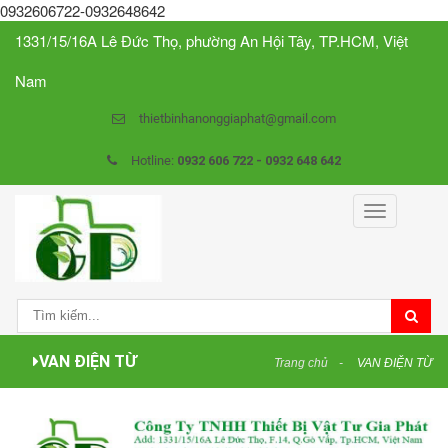
0932606722-0932648642
1331/15/16A Lê Đức Thọ, phường An Hội Tây, TP.HCM, Việt
Nam
thietbinhanonggiaphat@gmail.com
Hotline:
0932 606 722 - 0932 648 642
Toggle
navigation
VAN ĐIỆN TỪ
Trang chủ
VAN ĐIỆN TỪ