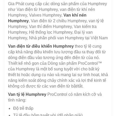
Gia Phát cung cấp các dòng sản phẩm của Humphrey
như Van điện từ Humphrey, van điện từ khí nén
Humphrey, Valves Humphrey,
Van khí nén
Humphrey
, Van điện từ 2 chiều Humphrey, van tỷ lệ
Humphrey, Van thí điểm Humphrey, Van kiểm tra
Humphrey, Hệ thống lọc Humphrey, Đại lý van
Humphrey, Nhà phân phối van Humphrey tại Việt Nam
Van điện từ điều khiển Humphrey
theo tỷ lệ cung
cấp khả năng điều khiển lưu lượng đầu ra thay đổi từ
dòng điện đầu vào tương ứng đến điện từ của nó.
Thiết kế nhỏ gọn của Dòng sản phẩm ProControl™
của Humphrey là một bổ sung tuyệt vời cho bất kỳ
thiết bị hoặc dụng cụ nào và mang lại sự linh hoạt, khả
năng kiểm soát dòng chảy chính xác và lợi thế kinh tế
không có được từ các van điện từ bật/tắt.
Van tỷ lệ Humphrey
ProControl có năm kích cỡ và
tính năng:
Độ trễ thấp
Tỷ lệ đầu hôm tuyệt vời (độ phân giải)