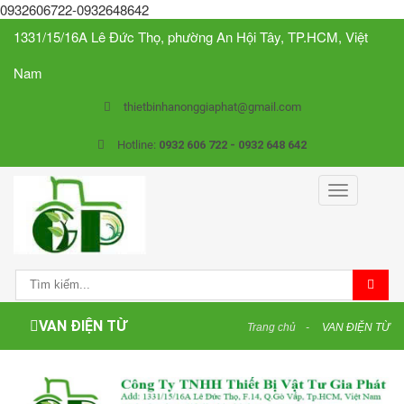
0932606722-0932648642
1331/15/16A Lê Đức Thọ, phường An Hội Tây, TP.HCM, Việt
Nam
thietbinhanonggiaphat@gmail.com
Hotline:
0932 606 722 - 0932 648 642
Toggle
navigation
VAN ĐIỆN TỪ
Trang chủ
VAN ĐIỆN TỪ