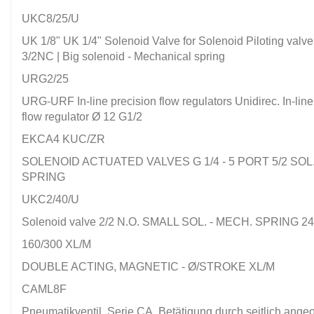
UKC8/25/U
UK 1/8" UK 1/4" Solenoid Valve for Solenoid Piloting valves
3/2NC | Big solenoid - Mechanical spring
URG2/25
URG-URF In-line precision flow regulators Unidirec. In-line
flow regulator Ø 12 G1/2
EKCA4 KUC/ZR
SOLENOID ACTUATED VALVES G 1/4 - 5 PORT 5/2 SOL.
SPRING
UKC2/40/U
Solenoid valve 2/2 N.O. SMALL SOL. - MECH. SPRING 2
160/300 XL/M
DOUBLE ACTING, MAGNETIC - Ø/STROKE XL/M
CAML8F
Pneumatikventil, Serie CA, Betätigung durch seitlich ange