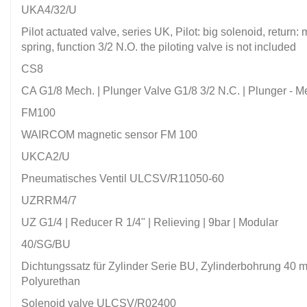
UKA4/32/U
Pilot actuated valve, series UK, Pilot: big solenoid, return:
spring, function 3/2 N.O. the piloting valve is not included
CS8
CA G1/8 Mech. | Plunger Valve G1/8 3/2 N.C. | Plunger - M
FM100
WAIRCOM magnetic sensor FM 100
UKCA2/U
Pneumatisches Ventil ULCSV/R11050-60
UZRRM4/7
UZ G1/4 | Reducer R 1/4" | Relieving | 9bar | Modular
40/SG/BU
Dichtungssatz für Zylinder Serie BU, Zylinderbohrung 40 
Polyurethan
Solenoid valve ULCSV/R02400