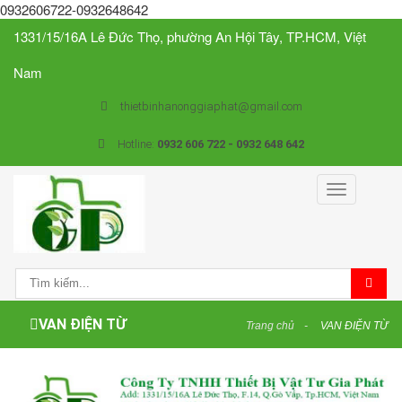
0932606722-0932648642
1331/15/16A Lê Đức Thọ, phường An Hội Tây, TP.HCM, Việt
Nam
thietbinhanonggiaphat@gmail.com
Hotline:
0932 606 722 - 0932 648 642
Toggle
navigation
VAN ĐIỆN TỪ
Trang chủ
VAN ĐIỆN TỪ