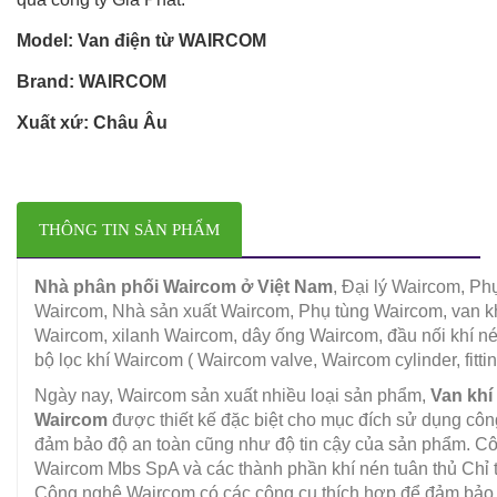
Model: Van điện từ WAIRCOM
Brand: WAIRCOM
Xuất xứ: Châu Âu
THÔNG TIN SẢN PHẨM
Nhà phân phối Waircom ở Việt Nam
, Đại lý Waircom, Ph
Waircom, Nhà sản xuất Waircom, Phụ tùng Waircom, van k
Waircom, xilanh Waircom, dây ống Waircom, đầu nối khí n
bộ lọc khí Waircom ( Waircom valve, Waircom cylinder, fitting
Ngày nay, Waircom sản xuất nhiều loại sản phẩm,
Van khí
Waircom
được thiết kế đặc biệt cho mục đích sử dụng côn
đảm bảo độ an toàn cũng như độ tin cậy của sản phẩm. C
Waircom Mbs SpA và các thành phần khí nén tuân thủ Chỉ 
Công nghệ Waircom có ​​các công cụ thích hợp để đảm bả