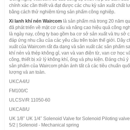
chính xác cần thiết và đạt được các chu kỳ sản xuất chất 
bằng cách thử nghiệm từng sản phẩm công nghiệp.
Xi lanh khí nén Waircom
là sản phẩm mà trong 20 năm qu
đã phát triển về mặt cơ cấu và nâng cao hiệu quả công ng
là ngày nay, công ty bao gồm ba cơ sở sản xuất và trụ sở c
đáp ứng nhu cầu của các yêu cầu trên toàn thế giới. Dây 
xuất của Waircom rất đa dạng và sản xuất các sản phẩm sa
khí nén và thép không gỉ, van và van điện từ, van cơ học v
công, thiết bị xử lý không khí, ống và phụ kiện. Đáng chú 
sản phẩm của Waircom phản ánh tất cả các tiêu chuẩn quốc
lượng và an toàn.
UKCA4/U
FM100/C
ULCSV/R 11050-60
UKCA8/U
UK 1/8" UK 1/4" Solenoid Valve for Solenoid Piloting valves
5/2 | Solenoid - Mechanical spring