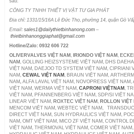
sau:
CÔNG TY TNHH THIẾT VỊ VẬT TƯ GIA PHÁT
Địa chỉ: 1331/15/16A Lê Đức Thọ, phường 14, quận Gò V
Email:
sales1@dailythietbinhanong.com
–
thietbinhanonggiaphat@gmail.com
Hotline/Zalo: 0932 606 722
OLIVERVALVES VIỆT NAM
,
IRIONDO VIỆT NAM
,
ECKE
NAM
, GOLLING HEIZSYSTEME VIỆT NAM, DHS DAEH
VIỆT NAM, DAEJOO TD SYSTEM VIỆT NAM, CIPRIANI 
NAM,
CEWAL VIỆT NAM
, BRAUN VIỆT NAM, ARTHERM
NAM
,
ALFA LAVAL VIỆT NAM, NOVOPRESS VIỆT NAM,
VIỆT NAM, WERMA VIỆT NAM,
CAPRONI VIỆTNAM
, T
VIỆT NAM, PFANNENBERG VIỆT NAM, SDP/SI VIỆT NA
LINEAR VIỆT NAM,
ROXTEC VIỆT NAM
,
ROLLON VIỆT
MENCOM VIỆT NAM, WEBTEC VIỆT NAM, TRANSDU
DIRECT VIỆT NAM, SUN HYDRAULICS VIỆT NAM, POC
NAM, OMT VIỆT NAM, MICO ZF VIỆT NAM, CONTROL 
VIỆT NAM, THERMOVAL VIỆT NAM, COMER VIỆT NAM,