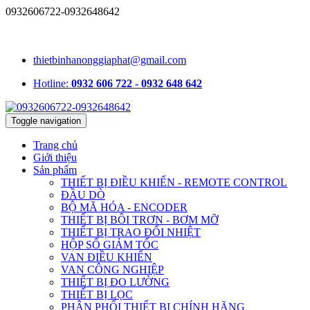
0932606722-0932648642
1331/15/16A Lê Đức Thọ, phường An Hội Tây, TP.HCM, Việt
Nam
thietbinhanonggiaphat@gmail.com
Hotline:
0932 606 722 - 0932 648 642
Toggle navigation
Trang chủ
Giới thiệu
Sản phẩm
THIẾT BỊ ĐIỀU KHIỂN - REMOTE CONTROL
ĐẦU DÒ
BỘ MÃ HÓA - ENCODER
THIẾT BỊ BÔI TRƠN - BƠM MỠ
THIẾT BỊ TRAO ĐỔI NHIỆT
HỘP SỐ GIẢM TỐC
VAN ĐIỀU KHIỂN
VAN CÔNG NGHIỆP
THIẾT BỊ ĐO LƯỜNG
THIẾT BỊ LỌC
PHÂN PHỐI THIẾT BỊ CHÍNH HÃNG