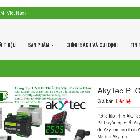
CM, Việt Nam
ỚI THIỆU
SẢN PHẨM
CHÍNH SÁCH VÀ QUI ĐỊNH
TIN 
AkyTec PLC
Giá bán:
Liên hệ
Rơ le lập trình AkyT
Bộ truyền áp suất Ak
độ AkyTec, modbus A
Modue AkyTec