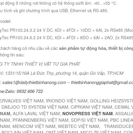
ạt động ở những nơi không có hệ thống sưởi ấm: -40...+55 °С.
u hình và ghi chương trình qua USB, Ethernet và RS-485.
odel:
yTec PR103.24.3.2 24 V DC, 6DI + 4FDI + 10DO + 6AI, 2x RS485 (Mo
yTec PR103.24.6.2 24 V DC, 6DI + 4FDI + 8DO + 6AI + 2AO, 2x RS48
hách hàng có nhu cầu về các
sản phẩm tự động hóa, thiết bị công
thông tin sau:
 TY TNHH THIẾT VỊ VẬT TƯ GIA PHÁT
hỉ: 1331/15/16A Lê Đức Thọ, phường 14, quận Gò Vấp, TP.HCM
:
sales1@dailythietbinhanong.com
–
thietbinhanonggiaphat@gmail.
ne/Zalo: 0932 606 722
ERVALVES VIỆT NAM, IRIONDO VIỆT NAM, GOLLING HEIZSYS
 DAEJOO TD SYSTEM VIỆT NAM, CIPRIANI VIỆT NAM, CEWAL 
 NAM,
ALFA LAVAL VIỆT NAM,
NOVOPRESS VIỆT NAM
, ASSALU
 NAM, PFANNENBERG VIỆT NAM, SDP/SI VIỆT NAM, PBC LINE
 NAM, MENCOM VIỆT NAM, WEBTEC VIỆT NAM, TRANSDUCER
 POCLAIN VIỆT NAM, OMT VIỆT NAM, MICO ZF VIỆT NAM, CO