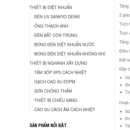
Tăng 
THIẾT BỊ DIỆT KHUẨN
2 gia
ĐÈN UV SANKYO DENKI
Tích 
ỐNG THẠCH ANH
Trực 
ĐÈN BẮT CÔN TRÙNG
Tăng 
BÓNG ĐÈN DIỆT KHUẨN NƯỚC
Điều k
BÓNG ĐÈN DIỆT KHUẨN KHÔNG KHÍ
Kết n
THIẾT BỊ NGHÀNH XÂY DỰNG
Đặc đ
TẤM XỐP XPS CÁCH NHIỆT
Vỏ
GẠCH CAO SU EDPM
Kh
SƠN CHỐNG THẤM
Th
THIẾT BỊ CHIẾU SÁNG
Hoạt 
CAO SU CÁCH ÂM CÁCH NHIỆT
Sử
Kh
SẢN PHẨM NỔI BẬT
Tă