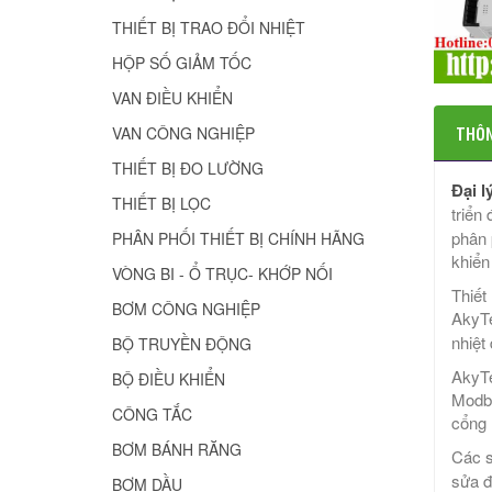
THIẾT BỊ TRAO ĐỔI NHIỆT
HỘP SỐ GIẢM TỐC
VAN ĐIỀU KHIỂN
THÔN
VAN CÔNG NGHIỆP
THIẾT BỊ ĐO LƯỜNG
Đại l
THIẾT BỊ LỌC
triển
phân 
PHÂN PHỐI THIẾT BỊ CHÍNH HÃNG
khiển
VÒNG BI - Ổ TRỤC- KHỚP NỐI
Thiết
BƠM CÔNG NGHIỆP
AkyT
nhiệt
BỘ TRUYỀN ĐỘNG
AkyTe
BỘ ĐIỀU KHIỂN
Modbu
CÔNG TẮC
cổng 
BƠM BÁNH RĂNG
Các 
sửa đ
BƠM DẦU