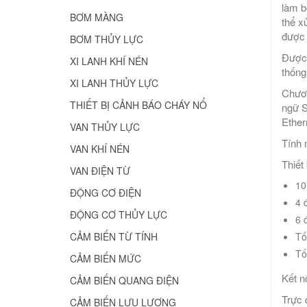
làm b
BƠM MÀNG
thể x
được 
BƠM THỦY LỰC
Được 
XI LANH KHÍ NÉN
thống
XI LANH THỦY LỰC
Chươn
THIẾT BỊ CẢNH BÁO CHÁY NỔ
ngữ S
Ether
VAN THỦY LỰC
Tính 
VAN KHÍ NÉN
Thiết 
VAN ĐIỆN TỪ
10
ĐỘNG CƠ ĐIỆN
4 
ĐỘNG CƠ THỦY LỰC
6 
Tố
CẢM BIẾN TỪ TÍNH
Tố
CẢM BIẾN MỨC
Kết n
CẢM BIẾN QUANG ĐIỆN
Trực 
CẢM BIẾN LƯU LƯỢNG