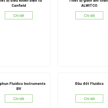
iết bị điều khiển điện tử
Thiết bị giảm âm than
Canfield
ALWITCO
Chi tiết
Chi tiết
phun Fluidics Instruments
Đầu đốt Fluidics
BV
Chi tiết
Chi tiết