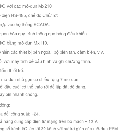
I/O với các mô-đun Mx210
o diện RS-485, chế độ Chủ/Tớ:
hợp vào hệ thống SCADA.
quan hóa quy trình thông qua bảng điều khiển.
I/O bằng mô-đun Mx110.
hiển các thiết bị bên ngoài: bộ biến tần, cảm biến, v.v.
ối với máy tính để cấu hình và ghi chương trình.
iểm thiết kế:
 mô-đun nhỏ gọn có chiều rộng 7 mô-đun.
ối đầu cuối có thể tháo rời để lắp đặt dễ dàng.
ay pin nhanh chóng.
động:
a đổi công suất: =24.
ả năng cung cấp điện từ mạng trên bo mạch = 12 V.
ng số kênh I/O lên tới 32 kênh với sự trợ giúp của mô-đun PPM.