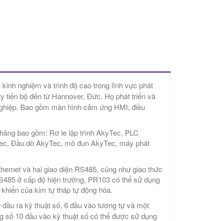
kinh nghiệm và trình độ cao trong lĩnh vực phát
y tiến bộ đến từ Hannover, Đức. Họ phát triển và
 nghiệp. Bao gồm màn hình cảm ứng HMI, điều
hãng bao gồm: Rơ le lập trình AkyTec, PLC
Tec, Đầu dò AkyTec, mô đun AkyTec, máy phát
hernet và hai giao diện RS485, cũng như giao thức
485 ở cấp độ hiện trường, PR103 có thể sử dụng
khiển của kim tự tháp tự động hóa.
0 đầu ra kỹ thuật số, 6 đầu vào tương tự và một
ong số 10 đầu vào kỹ thuật số có thể được sử dụng