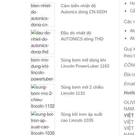
Ho
Cảm biến nhiệt độ
Cấ
Autonics dòng CN-502H
Các m
Ak
Đầu dò nhiệt độ
Ak
AUTONICS dòng THD
Quý k
theo 
Súng bơm mỡ dùng khí
CÔNG
Lincoln PowerLuber 1162
Địa c
Email
Súng bơm mỡ 2 chiều
Hotli
Lincoln 1132
OLIV
NAM,
VIỆT
Súng bôi trơn áp suất
cao Lincoln 1035
VIỆT
VIỆT
NAM,