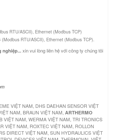
dbus RTU/ASCII), Ethernet (Modbus TCP)
5 (Modbus RTU/ASCII), Ethernet (Modbus TCP).
 nghiệp...
xin vui lòng liên hệ với công ty chúng tôi
com
TEME VIỆT NAM, DHS DAEHAN SENSOR VIỆT
VIỆT NAM, BRAUN VIỆT NAM,
ARTHERMO
B VIỆT NAM, WERMA VIỆT NAM, TRI TRONICS
AR VIỆT NAM, ROXTEC VIỆT NAM, ROLLON
S DIRECT VIỆT NAM, SUN HYDRAULICS VIỆT
NTROL DEVICES VIỆT NAM, THERMOVAL VIỆT