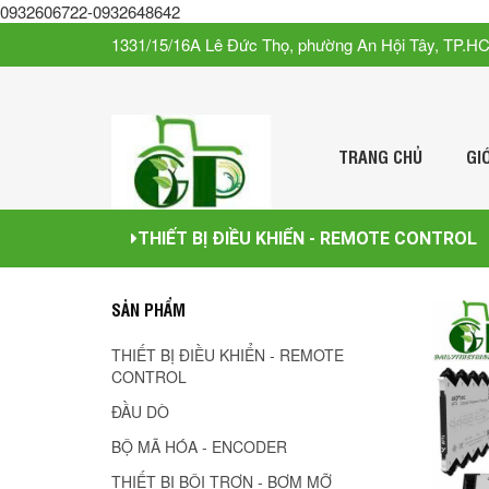
0932606722-0932648642
1331/15/16A Lê Đức Thọ, phường An Hội Tây, TP.H
TRANG CHỦ
GI
THIẾT BỊ ĐIỀU KHIỂN - REMOTE CONTROL
SẢN PHẨM
THIẾT BỊ ĐIỀU KHIỂN - REMOTE
CONTROL
ĐẦU DÒ
BỘ MÃ HÓA - ENCODER
THIẾT BỊ BÔI TRƠN - BƠM MỠ