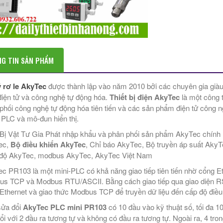
G TIN SẢN PHẨM
ý rơ le AkyTec
được thành lập vào năm 2010 bởi các chuyên gia giàu 
 điện tử và công nghệ tự động hóa.
Thiết bị điện AkyTec
là một công t
phối công nghệ tự động hóa tiên tiến và các sản phẩm điện tử công
 PLC và mô-đun hiển thị.
 Bị Vật Tư Gia Phát nhập khẩu và phân phối sản phẩm AkyTec chính 
ec,
Bộ điều khiển AkyTec
, Chỉ báo AkyTec, Bộ truyền áp suất Aky
 độ AkyTec, modbus AkyTec, AkyTec Việt Nam
c PR103 là một mini-PLC có khả năng giao tiếp tiên tiến nhờ cổng Et
s TCP và Modbus RTU/ASCII. Bằng cách giao tiếp qua giao diện RS
Ethernet và giao thức Modbus TCP để truyền dữ liệu đến cấp độ điều 
sửa đổi
AkyTec PLC mini PR103
có 10 đầu vào kỹ thuật số, tối đa 1
ổi với 2 đầu ra tương tự và không có đầu ra tương tự. Ngoài ra, 4 tr