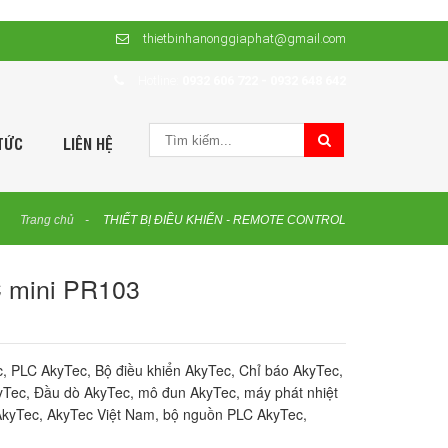
thietbinhanonggiaphat@gmail.com
Hotline:
0932 606 722 - 0932 648 642
TỨC
LIÊN HỆ
Trang chủ
THIẾT BỊ ĐIỀU KHIỂN - REMOTE CONTROL
 mini PR103
ec, PLC AkyTec, Bộ điều khiển AkyTec, Chỉ báo AkyTec,
yTec, Đầu dò AkyTec, mô đun AkyTec, máy phát nhiệt
kyTec, AkyTec Việt Nam, bộ nguồn PLC AkyTec,