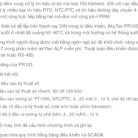
ộ đếm xung xử lý tín hiệu từ bộ mã hóa 100 kilohertz. Đối với các đầ
ử lý nhiều loại tín hiệu RTD, NTC/PTC và tín hiệu đường dây chuẩn 4
mở rộng trực tiếp bằng hai mô-đun mở rộng sê-ri PRM.
thiết kế để lắp trên thanh ray DIN trong tủ điều khiển, AkyTec PR10
 sưởi ở nhiệt độ xuống tới -40°C và trong môi trường có hệ thống sưởi
g trình người dùng được viết bằng ngôn ngữ sơ đồ khối chức năng v
T trong phần mềm akYtec ALP miễn phí. Thuật toán điều khiển được t
net hoặc RS-485.
năng của PR103
bị kết nối:
 đầu vào kỹ thuật số.
đầu vào kỹ thuật số nhanh, lên tới 100 kHz.
đầu vào tương tự: PT1000, NTC/PTC, 4...20 mA/ 0...10 V, chế độ rời rạc,
i đa 10 đầu ra kỹ thuật số (rơle e/m hoặc phím transistor).
i đa 2 đầu ra tương tự phổ biến: 4...20 mA/0...10 V.
ối máy tính để cấu hình chương trình và ghi lại.
quan hóa quy trình bằng bảng điều khiển và SCADA.