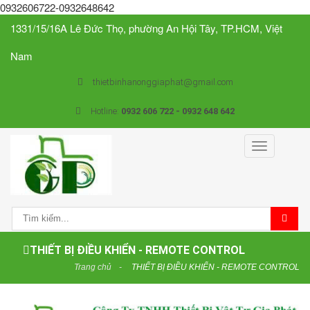
0932606722-0932648642
1331/15/16A Lê Đức Thọ, phường An Hội Tây, TP.HCM, Việt
Nam
thietbinhanonggiaphat@gmail.com
Hotline:
0932 606 722 - 0932 648 642
Toggle
navigation
THIẾT BỊ ĐIỀU KHIỂN - REMOTE CONTROL
Trang chủ
THIẾT BỊ ĐIỀU KHIỂN - REMOTE CONTROL