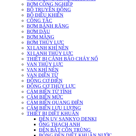
BƠM CÔNG NGHIỆP
BỘ TRUYỀN ĐỘNG
BỘ ĐIỀU KHIỂN
CÔNG TẮC
BƠM BÁNH RĂNG
BƠM DẦU
BƠM MÀNG
BƠM THỦY LỰC
XI LANH KHÍ NÉN
XI LANH THỦY LỰC
THIẾT BỊ CẢNH BÁO CHÁY NỔ
VAN THỦY LỰC
VAN KHÍ NÉN
VAN ĐIỆN TỪ
ĐỘNG CƠ ĐIỆN
ĐỘNG CƠ THỦY LỰC
CẢM BIẾN TỪ TÍNH
CẢM BIẾN MỨC
CẢM BIẾN QUANG ĐIỆN
CẢM BIẾN LƯU LƯỢNG
THIẾT BỊ DIỆT KHUẨN
ĐÈN UV SANKYO DENKI
ỐNG THẠCH ANH
ĐÈN BẮT CÔN TRÙNG
BÓNG ĐÈN DIỆT KHUẨN NƯỚC