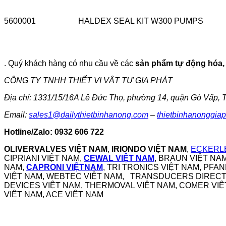
5600001
HALDEX SEAL KIT W300 PUMPS
. Quý khách hàng có nhu cầu về các
sản phẩm tự động hóa, t
CÔNG TY TNHH THIẾT VỊ VẬT TƯ GIA PHÁT
Địa chỉ: 1331/15/16A Lê Đức Thọ, phường 14, quận Gò Vấp,
Email:
sales1@dailythietbinhanong.com
–
thietbinhanonggia
Hotline/Zalo: 0932 606 722
OLIVERVALVES VIỆT NAM
,
IRIONDO VIỆT NAM
,
ECKERLE
CIPRIANI VIỆT NAM,
CEWAL VIỆT NAM
, BRAUN VIỆT NA
NAM,
CAPRONI VIỆTNAM
, TRI TRONICS VIỆT NAM, PFA
VIỆT NAM, WEBTEC VIỆT NAM, TRANSDUCERS DIRECT V
DEVICES VIỆT NAM, THERMOVAL VIỆT NAM, COMER VIỆ
VIỆT NAM, ACE VIỆT NAM