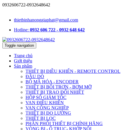
0932606722-0932648642
1331/15/16A Lê Đức Thọ, phường An Hội Tây, TP.HCM, Việt Nam
thietbinhanonggiaphat@gmail.com
Hotline:
0932 606 722 - 0932 648 642
Toggle navigation
Trang chủ
Giới thiệu
Sản phẩm
THIẾT BỊ ĐIỀU KHIỂN - REMOTE CONTROL
ĐẦU DÒ
BỘ MÃ HÓA - ENCODER
THIẾT BỊ BÔI TRƠN - BƠM MỠ
THIẾT BỊ TRAO ĐỔI NHIỆT
HỘP SỐ GIẢM TỐC
VAN ĐIỀU KHIỂN
VAN CÔNG NGHIỆP
THIẾT BỊ ĐO LƯỜNG
THIẾT BỊ LỌC
PHÂN PHỐI THIẾT BỊ CHÍNH HÃNG
VÒNG BI - Ổ TRỤC- KHỚP NỐI