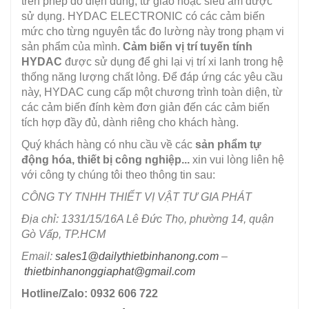
trên phép đo điện dung, từ giảo hoặc siêu âm được
sử dụng. HYDAC ELECTRONIC có các cảm biến
mức cho từng nguyên tắc đo lường này trong phạm vi
sản phẩm của mình.
Cảm biến vị trí tuyến tính
HYDAC
được sử dụng để ghi lại vị trí xi lanh trong hệ
thống năng lượng chất lỏng. Để đáp ứng các yêu cầu
này, HYDAC cung cấp một chương trình toàn diện, từ
các cảm biến đính kèm đơn giản đến các cảm biến
tích hợp đầy đủ, dành riêng cho khách hàng.
Quý khách hàng có nhu cầu về các
sản phẩm tự
động hóa, thiết bị công nghiệp...
xin vui lòng liên hệ
với công ty chúng tôi theo thông tin sau:
CÔNG TY TNHH THIẾT VỊ VẬT TƯ GIA PHÁT
Địa chỉ: 1331/15/16A Lê Đức Thọ, phường 14, quận
Gò Vấp, TP.HCM
Email:
sales1@dailythietbinhanong.com
–
thietbinhanonggiaphat@gmail.com
Hotline/Zalo: 0932 606 722