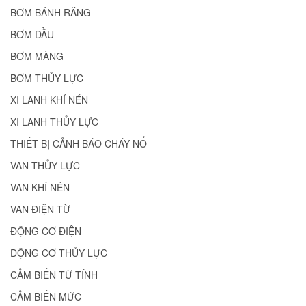
BƠM BÁNH RĂNG
BƠM DẦU
BƠM MÀNG
BƠM THỦY LỰC
XI LANH KHÍ NÉN
XI LANH THỦY LỰC
THIẾT BỊ CẢNH BÁO CHÁY NỔ
VAN THỦY LỰC
VAN KHÍ NÉN
VAN ĐIỆN TỪ
ĐỘNG CƠ ĐIỆN
ĐỘNG CƠ THỦY LỰC
CẢM BIẾN TỪ TÍNH
CẢM BIẾN MỨC