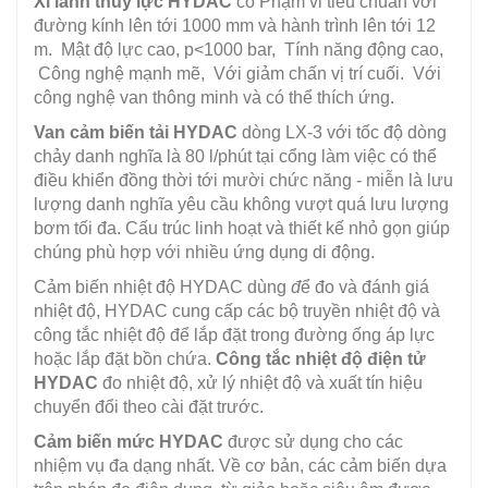
Xi lanh thủy lực HYDAC
có Phạm vi tiêu chuẩn với
đường kính lên tới 1000 mm và hành trình lên tới 12
m. Mật độ lực cao, p<1000 bar, Tính năng động cao,
Công nghệ mạnh mẽ, Với giảm chấn vị trí cuối. Với
công nghệ van thông minh và có thể thích ứng.
Van cảm biến tải HYDAC
dòng LX-3 với tốc độ dòng
chảy danh nghĩa là 80 l/phút tại cổng làm việc có thể
điều khiển đồng thời tới mười chức năng - miễn là lưu
lượng danh nghĩa yêu cầu không vượt quá lưu lượng
bơm tối đa. Cấu trúc linh hoạt và thiết kế nhỏ gọn giúp
chúng phù hợp với nhiều ứng dụng di động.
Cảm biến nhiệt độ HYDAC dùng
đ
ể đo và đánh giá
nhiệt độ, HYDAC cung cấp các bộ truyền nhiệt độ và
công tắc nhiệt độ để lắp đặt trong đường ống áp lực
hoặc lắp đặt bồn chứa.
Công tắc nhiệt độ điện tử
HYDAC
đo nhiệt độ, xử lý nhiệt độ và xuất tín hiệu
chuyển đổi theo cài đặt trước.
Cảm biến mức HYDAC
được sử dụng cho các
nhiệm vụ đa dạng nhất. Về cơ bản, các cảm biến dựa