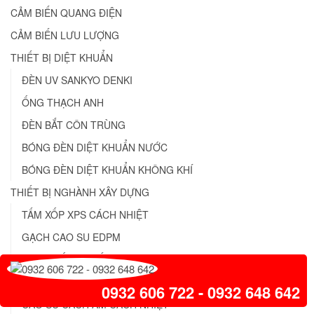
CẢM BIẾN QUANG ĐIỆN
CẢM BIẾN LƯU LƯỢNG
THIẾT BỊ DIỆT KHUẨN
ĐÈN UV SANKYO DENKI
ỐNG THẠCH ANH
ĐÈN BẮT CÔN TRÙNG
BÓNG ĐÈN DIỆT KHUẨN NƯỚC
BÓNG ĐÈN DIỆT KHUẨN KHÔNG KHÍ
THIẾT BỊ NGHÀNH XÂY DỰNG
TẤM XỐP XPS CÁCH NHIỆT
GẠCH CAO SU EDPM
SƠN CHỐNG THẤM
THIẾT BỊ CHIẾU SÁNG
0932 606 722 - 0932 648 642
CAO SU CÁCH ÂM CÁCH NHIỆT