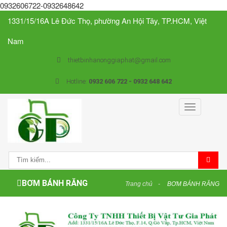
0932606722-0932648642
1331/15/16A Lê Đức Thọ, phường An Hội Tây, TP.HCM, Việt
Nam
thietbinhanonggiaphat@gmail.com
Hotline:
0932 606 722 - 0932 648 642
Toggle
navigation
BƠM BÁNH RĂNG
Trang chủ
BƠM BÁNH RĂNG