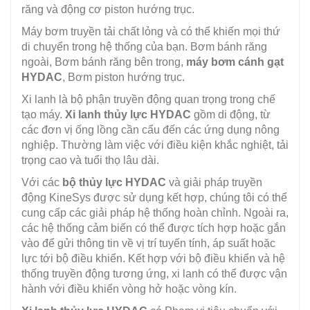
răng và động cơ piston hướng trục.
Máy bơm truyền tải chất lỏng và có thể khiến mọi thứ
di chuyển trong hệ thống của bạn. Bơm bánh răng
ngoài, Bơm bánh răng bên trong,
máy bơm cánh gạt
HYDAC
, Bơm piston hướng trục.
Xi lanh là bộ phận truyền động quan trọng trong chế
tạo máy.
Xi lanh thủy lực HYDAC
gồm di động, từ
các đơn vị ống lồng cần cẩu đến các ứng dụng nông
nghiệp. Thường làm việc với điều kiện khắc nghiệt, tải
trọng cao và tuổi thọ lâu dài.
Với các
bộ thủy lực HYDAC
và giải pháp truyền
động KineSys được sử dụng kết hợp, chúng tôi có thể
cung cấp các giải pháp hệ thống hoàn chỉnh. Ngoài ra,
các hệ thống cảm biến có thể được tích hợp hoặc gắn
vào để gửi thông tin về vị trí tuyến tính, áp suất hoặc
lực tới bộ điều khiển. Kết hợp với bộ điều khiển và hệ
thống truyền động tương ứng, xi lanh có thể được vận
hành với điều khiển vòng hở hoặc vòng kín.