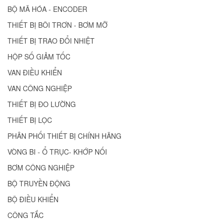
BỘ MÃ HÓA - ENCODER
THIẾT BỊ BÔI TRƠN - BƠM MỠ
THIẾT BỊ TRAO ĐỔI NHIỆT
HỘP SỐ GIẢM TỐC
VAN ĐIỀU KHIỂN
VAN CÔNG NGHIỆP
THIẾT BỊ ĐO LƯỜNG
THIẾT BỊ LỌC
PHÂN PHỐI THIẾT BỊ CHÍNH HÃNG
VÒNG BI - Ổ TRỤC- KHỚP NỐI
BƠM CÔNG NGHIỆP
BỘ TRUYỀN ĐỘNG
BỘ ĐIỀU KHIỂN
CÔNG TẮC