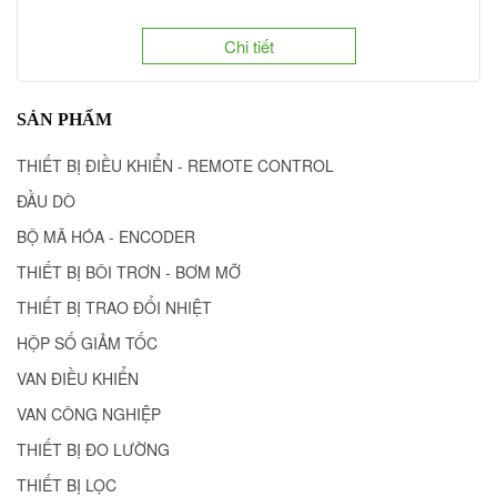
Chi tiết
SẢN PHẨM
THIẾT BỊ ĐIỀU KHIỂN - REMOTE CONTROL
ĐẦU DÒ
BỘ MÃ HÓA - ENCODER
THIẾT BỊ BÔI TRƠN - BƠM MỠ
THIẾT BỊ TRAO ĐỔI NHIỆT
HỘP SỐ GIẢM TỐC
VAN ĐIỀU KHIỂN
VAN CÔNG NGHIỆP
THIẾT BỊ ĐO LƯỜNG
THIẾT BỊ LỌC