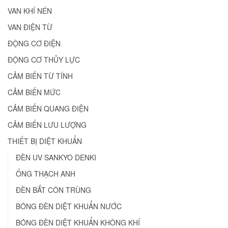
VAN KHÍ NÉN
VAN ĐIỆN TỪ
ĐỘNG CƠ ĐIỆN
ĐỘNG CƠ THỦY LỰC
CẢM BIẾN TỪ TÍNH
CẢM BIẾN MỨC
CẢM BIẾN QUANG ĐIỆN
CẢM BIẾN LƯU LƯỢNG
THIẾT BỊ DIỆT KHUẨN
ĐÈN UV SANKYO DENKI
ỐNG THẠCH ANH
ĐÈN BẮT CÔN TRÙNG
BÓNG ĐÈN DIỆT KHUẨN NƯỚC
BÓNG ĐÈN DIỆT KHUẨN KHÔNG KHÍ