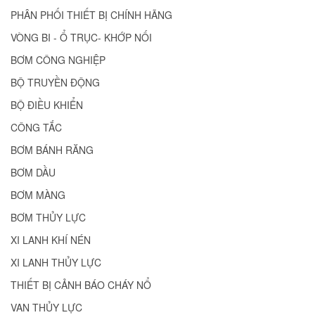
PHÂN PHỐI THIẾT BỊ CHÍNH HÃNG
VÒNG BI - Ổ TRỤC- KHỚP NỐI
BƠM CÔNG NGHIỆP
BỘ TRUYỀN ĐỘNG
BỘ ĐIỀU KHIỂN
CÔNG TẮC
BƠM BÁNH RĂNG
BƠM DẦU
BƠM MÀNG
BƠM THỦY LỰC
XI LANH KHÍ NÉN
XI LANH THỦY LỰC
THIẾT BỊ CẢNH BÁO CHÁY NỔ
VAN THỦY LỰC