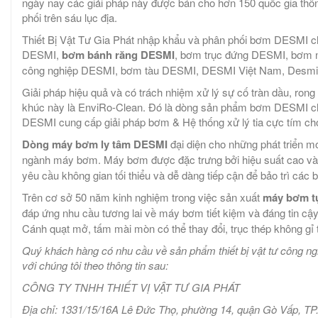
ngày nay các giải pháp này được bán cho hơn 150 quốc gia thô
phối trên sáu lục địa.
Thiết Bị Vật Tư Gia Phát nhập khẩu và phân phối bơm DESMI 
DESMI,
bơm bánh răng DESMI
, bơm trục đứng DESMI, bơm 
công nghiệp DESMI, bơm tàu DESMI, DESMI Việt Nam, Desm
Giải pháp hiệu quả và có trách nhiệm xử lý sự cố tràn dầu, ro
khúc này là EnviRo-Clean. Đó là dòng sản phẩm bơm DESMI cho
DESMI cung cấp giải pháp bơm & Hệ thống xử lý tia cực tím cho
Dòng máy bơm ly tâm DESMI
đại diện cho những phát triển m
ngành máy bơm. Máy bơm được đặc trưng bởi hiệu suất cao và 
yêu cầu không gian tối thiểu và dễ dàng tiếp cận để bảo trì cá
Trên cơ sở 50 năm kinh nghiệm trong việc sản xuất
máy bơm t
đáp ứng nhu cầu tương lai về máy bơm tiết kiệm và đáng tin cậy
Cánh quạt mở, tấm mài mòn có thể thay đổi, trục thép không gỉ t
Quý khách hàng có nhu cầu về sản phẩm thiết bị vật tư công ng
với chúng tôi theo thông tin sau:
CÔNG TY TNHH THIẾT VỊ VẬT TƯ GIA PHÁT
Địa chỉ: 1331/15/16A Lê Đức Thọ, phường 14, quận Gò Vấp, 