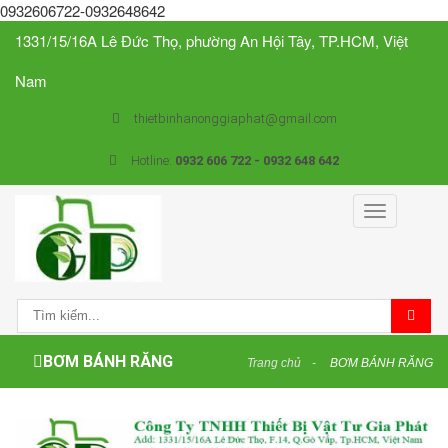
0932606722-0932648642
1331/15/16A Lê Đức Thọ, phường An Hội Tây, TP.HCM, Việt
Nam
thietbinhanonggiaphat@gmail.com
Hotline:
0932 606 722 - 0932 648 642
Toggle
navigation
BƠM BÁNH RĂNG
Trang chủ
BƠM BÁNH RĂNG