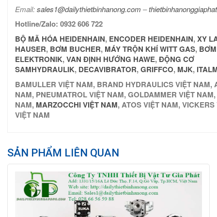
Email:
sales1@dailythietbinhanong.com
–
thietbinhanonggiaph
Hotline/Zalo: 0932 606 722
BỘ MÃ HÓA HEIDENHAIN
,
ENCODER HEIDENHAIN
,
XY L
HAUSER
,
BƠM BUCHER
,
MÁY TRỘN KHÍ WITT GAS
,
BƠM
ELEKTRONIK
,
VAN ĐỊNH HƯỚNG HAWE
,
ĐỘNG CƠ
SAMHYDRAULIK
,
DECAVIBRATOR
,
GRIF
FCO
,
MJK
,
ITAL
BAMULLER VIỆT NAM, BRAND HYDRAULICS VIỆT NAM, A
NAM, PNEUMATROL VIỆT NAM, GOLDAMMER VIỆT NAM, 
NAM,
MARZOCCHI VIỆT NAM
, ATOS VIỆT NAM, VICKER
VIỆT NAM
SẢN PHẨM LIÊN QUAN