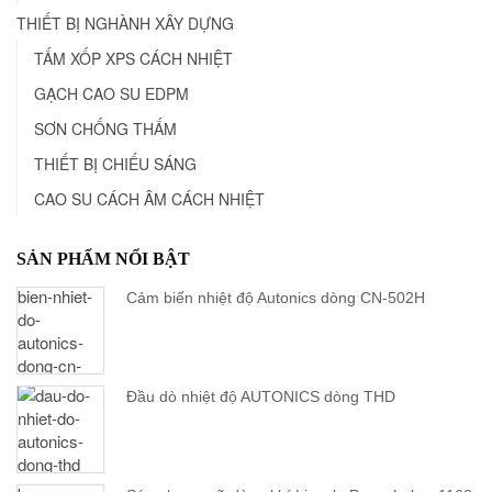
THIẾT BỊ NGHÀNH XÂY DỰNG
TẤM XỐP XPS CÁCH NHIỆT
GẠCH CAO SU EDPM
SƠN CHỐNG THẤM
THIẾT BỊ CHIẾU SÁNG
CAO SU CÁCH ÂM CÁCH NHIỆT
SẢN PHẨM NỔI BẬT
Cảm biến nhiệt độ Autonics dòng CN-502H
Đầu dò nhiệt độ AUTONICS dòng THD