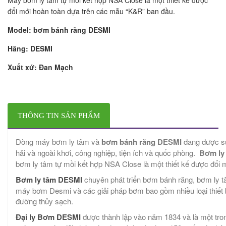
đổi mới hoàn toàn dựa trên các mẫu “K&R” ban đầu.
Model: bơm bánh răng DESMI
Hãng: DESMI
Xuất xứ: Đan Mạch
THÔNG TIN SẢN PHẨM
Dòng máy bơm ly tâm và
bơm bánh răng DESMI
đang được sử
hải và ngoài khơi, công nghiệp, tiện ích và quốc phòng.
Bơm ly
bơm ly tâm tự mồi kết hợp NSA Close là một thiết kế được đổi
Bơm ly tâm DESMI
chuyên phát triển bơm bánh răng, bơm ly t
máy bơm Desmi và các giải pháp bơm bao gồm nhiều loại thiết bị
đường thủy sạch.
Đại ly Bơm DESMI
được thành lập vào năm 1834 và là một tro