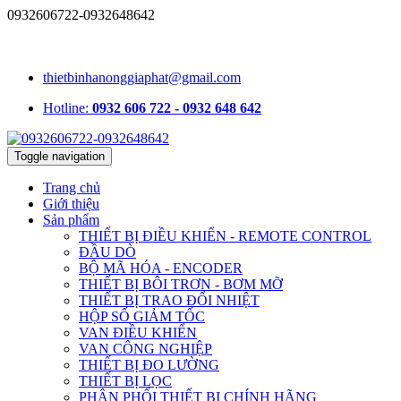
0932606722-0932648642
1331/15/16A Lê Đức Thọ, phường An Hội Tây, TP.HCM, Việt
Nam
thietbinhanonggiaphat@gmail.com
Hotline:
0932 606 722 - 0932 648 642
Toggle navigation
Trang chủ
Giới thiệu
Sản phẩm
THIẾT BỊ ĐIỀU KHIỂN - REMOTE CONTROL
ĐẦU DÒ
BỘ MÃ HÓA - ENCODER
THIẾT BỊ BÔI TRƠN - BƠM MỠ
THIẾT BỊ TRAO ĐỔI NHIỆT
HỘP SỐ GIẢM TỐC
VAN ĐIỀU KHIỂN
VAN CÔNG NGHIỆP
THIẾT BỊ ĐO LƯỜNG
THIẾT BỊ LỌC
PHÂN PHỐI THIẾT BỊ CHÍNH HÃNG