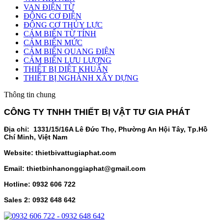
VAN ĐIỆN TỪ
ĐỘNG CƠ ĐIỆN
ĐỘNG CƠ THỦY LỰC
CẢM BIẾN TỪ TÍNH
CẢM BIẾN MỨC
CẢM BIẾN QUANG ĐIỆN
CẢM BIẾN LƯU LƯỢNG
THIẾT BỊ DIỆT KHUẨN
THIẾT BỊ NGHÀNH XÂY DỰNG
Thông tin chung
CÔNG TY TNHH THIẾT BỊ VẬT TƯ GIA PHÁT
Địa chỉ: 1331/15/16A Lê Đức Thọ, Phường An Hội Tây, Tp.Hồ
Chí Minh, Việt Nam
Website: thietbivattugiaphat.com
Email: thietbinhanonggiaphat@gmail.com
Hotline: 0932 606 722
Sales 2: 0932 648 642