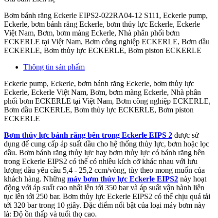
Bơm bánh răng Eckerle EIPS2-022RA04-12 S111, Eckerle pump,
Eckerle, bơm bánh răng Eckerle, bơm thủy lực Eckerle, Eckerle
Việt Nam, Bơm, bơm màng Eckerle, Nhà phân phối bơm
ECKERLE tại Việt Nam, Bơm công nghiệp ECKERLE, Bơm dầu
ECKERLE, Bơm thủy lực ECKERLE, Bơm piston ECKERLE
Thông tin sản phẩm
Eckerle pump, Eckerle, bơm bánh răng Eckerle, bơm thủy lực
Eckerle, Eckerle Việt Nam, Bơm, bơm màng Eckerle, Nhà phân
phối bơm ECKERLE tại Việt Nam, Bơm công nghiệp ECKERLE,
Bơm dầu ECKERLE, Bơm thủy lực ECKERLE, Bơm piston
ECKERLE
Bơm thủy lực bánh răng bên trong Eckerle EIPS 2
được sử
dụng để cung cấp áp suất dầu cho hệ thống thủy lực, bơm hoặc lọc
dầu. Bơm bánh răng thủy lực hay bơm thủy lực có bánh răng bên
trong Eckerle EIPS2 có thể có nhiều kích cỡ khác nhau với lưu
lượng dầu yêu cầu 5,4 - 25,2 ccm/vòng, tùy theo mong muốn của
khách hàng. Những
máy bơm thủy lực Eckerle EIPS2
này hoạt
động với áp suất cao nhất lên tới 350 bar và áp suất vận hành liên
tục lên tới 250 bar. Bơm thủy lực Eckerle EIPS2 có thể chịu quá tải
tới 320 bar trong 10 giây. Đặc điểm nổi bật của loại máy bơm này
là: Độ ồn thấp và tuổi thọ cao.