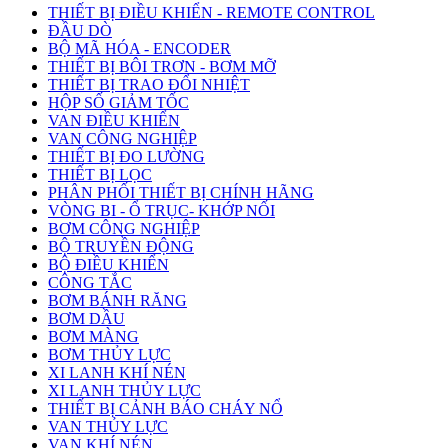
THIẾT BỊ ĐIỀU KHIỂN - REMOTE CONTROL
ĐẦU DÒ
BỘ MÃ HÓA - ENCODER
THIẾT BỊ BÔI TRƠN - BƠM MỠ
THIẾT BỊ TRAO ĐỔI NHIỆT
HỘP SỐ GIẢM TỐC
VAN ĐIỀU KHIỂN
VAN CÔNG NGHIỆP
THIẾT BỊ ĐO LƯỜNG
THIẾT BỊ LỌC
PHÂN PHỐI THIẾT BỊ CHÍNH HÃNG
VÒNG BI - Ổ TRỤC- KHỚP NỐI
BƠM CÔNG NGHIỆP
BỘ TRUYỀN ĐỘNG
BỘ ĐIỀU KHIỂN
CÔNG TẮC
BƠM BÁNH RĂNG
BƠM DẦU
BƠM MÀNG
BƠM THỦY LỰC
XI LANH KHÍ NÉN
XI LANH THỦY LỰC
THIẾT BỊ CẢNH BÁO CHÁY NỔ
VAN THỦY LỰC
VAN KHÍ NÉN