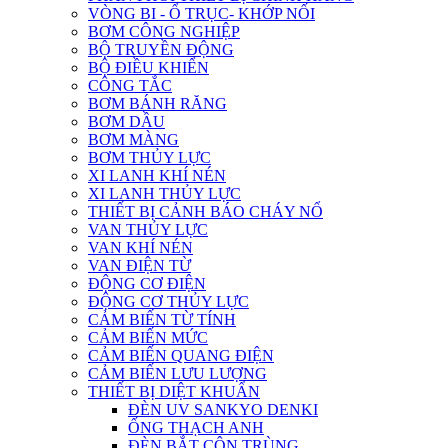
VÒNG BI - Ổ TRỤC- KHỚP NỐI
BƠM CÔNG NGHIỆP
BỘ TRUYỀN ĐỘNG
BỘ ĐIỀU KHIỂN
CÔNG TẮC
BƠM BÁNH RĂNG
BƠM DẦU
BƠM MÀNG
BƠM THỦY LỰC
XI LANH KHÍ NÉN
XI LANH THỦY LỰC
THIẾT BỊ CẢNH BÁO CHÁY NỔ
VAN THỦY LỰC
VAN KHÍ NÉN
VAN ĐIỆN TỪ
ĐỘNG CƠ ĐIỆN
ĐỘNG CƠ THỦY LỰC
CẢM BIẾN TỪ TÍNH
CẢM BIẾN MỨC
CẢM BIẾN QUANG ĐIỆN
CẢM BIẾN LƯU LƯỢNG
THIẾT BỊ DIỆT KHUẨN
ĐÈN UV SANKYO DENKI
ỐNG THẠCH ANH
ĐÈN BẮT CÔN TRÙNG