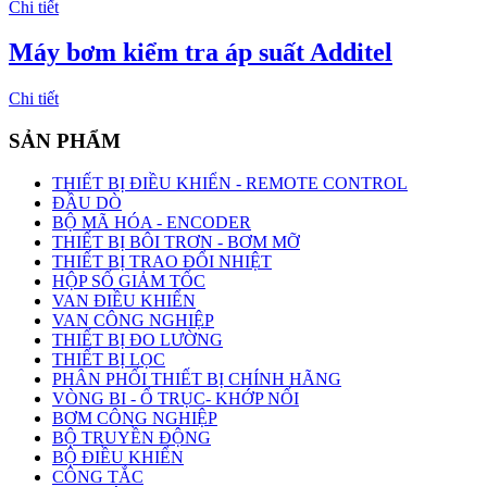
Chi tiết
Máy bơm kiểm tra áp suất Additel
Chi tiết
SẢN PHẨM
THIẾT BỊ ĐIỀU KHIỂN - REMOTE CONTROL
ĐẦU DÒ
BỘ MÃ HÓA - ENCODER
THIẾT BỊ BÔI TRƠN - BƠM MỠ
THIẾT BỊ TRAO ĐỔI NHIỆT
HỘP SỐ GIẢM TỐC
VAN ĐIỀU KHIỂN
VAN CÔNG NGHIỆP
THIẾT BỊ ĐO LƯỜNG
THIẾT BỊ LỌC
PHÂN PHỐI THIẾT BỊ CHÍNH HÃNG
VÒNG BI - Ổ TRỤC- KHỚP NỐI
BƠM CÔNG NGHIỆP
BỘ TRUYỀN ĐỘNG
BỘ ĐIỀU KHIỂN
CÔNG TẮC