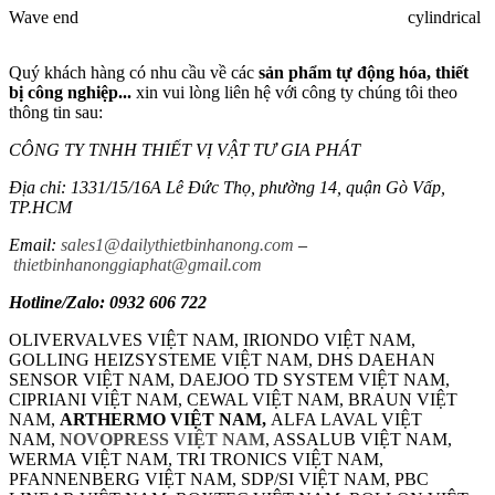
Wave end
cylindrical
Quý khách hàng có nhu cầu về các
sản phẩm tự động hóa, thiết
bị công nghiệp...
xin vui lòng liên hệ với công ty chúng tôi theo
thông tin sau:
CÔNG TY TNHH THIẾT VỊ VẬT TƯ GIA PHÁT
Địa chỉ: 1331/15/16A Lê Đức Thọ, phường 14, quận Gò Vấp,
TP.HCM
Email:
sales1@dailythietbinhanong.com
–
thietbinhanonggiaphat@gmail.com
Hotline/Zalo: 0932 606 722
OLIVERVALVES VIỆT NAM, IRIONDO VIỆT NAM,
GOLLING HEIZSYSTEME VIỆT NAM, DHS DAEHAN
SENSOR VIỆT NAM, DAEJOO TD SYSTEM VIỆT NAM,
CIPRIANI VIỆT NAM, CEWAL VIỆT NAM, BRAUN VIỆT
NAM,
ARTHERMO VIỆT NAM,
ALFA LAVAL VIỆT
NAM,
NOVOPRESS VIỆT NAM
, ASSALUB VIỆT NAM,
WERMA VIỆT NAM, TRI TRONICS VIỆT NAM,
PFANNENBERG VIỆT NAM, SDP/SI VIỆT NAM, PBC