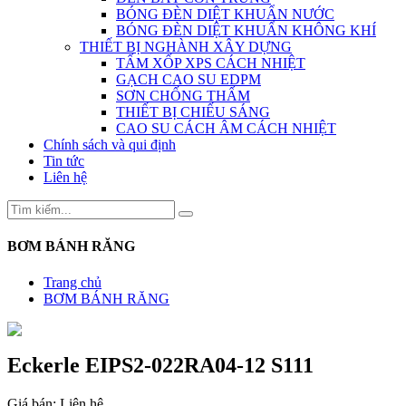
BÓNG ĐÈN DIỆT KHUẨN NƯỚC
BÓNG ĐÈN DIỆT KHUẨN KHÔNG KHÍ
THIẾT BỊ NGHÀNH XÂY DỰNG
TẤM XỐP XPS CÁCH NHIỆT
GẠCH CAO SU EDPM
SƠN CHỐNG THẤM
THIẾT BỊ CHIẾU SÁNG
CAO SU CÁCH ÂM CÁCH NHIỆT
Chính sách và qui định
Tin tức
Liên hệ
BƠM BÁNH RĂNG
Trang chủ
BƠM BÁNH RĂNG
Eckerle EIPS2-022RA04-12 S111
Giá bán:
Liên hệ