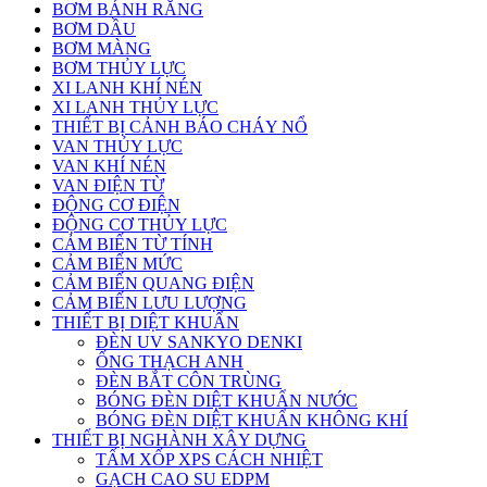
BƠM BÁNH RĂNG
BƠM DẦU
BƠM MÀNG
BƠM THỦY LỰC
XI LANH KHÍ NÉN
XI LANH THỦY LỰC
THIẾT BỊ CẢNH BÁO CHÁY NỔ
VAN THỦY LỰC
VAN KHÍ NÉN
VAN ĐIỆN TỪ
ĐỘNG CƠ ĐIỆN
ĐỘNG CƠ THỦY LỰC
CẢM BIẾN TỪ TÍNH
CẢM BIẾN MỨC
CẢM BIẾN QUANG ĐIỆN
CẢM BIẾN LƯU LƯỢNG
THIẾT BỊ DIỆT KHUẨN
ĐÈN UV SANKYO DENKI
ỐNG THẠCH ANH
ĐÈN BẮT CÔN TRÙNG
BÓNG ĐÈN DIỆT KHUẨN NƯỚC
BÓNG ĐÈN DIỆT KHUẨN KHÔNG KHÍ
THIẾT BỊ NGHÀNH XÂY DỰNG
TẤM XỐP XPS CÁCH NHIỆT
GẠCH CAO SU EDPM