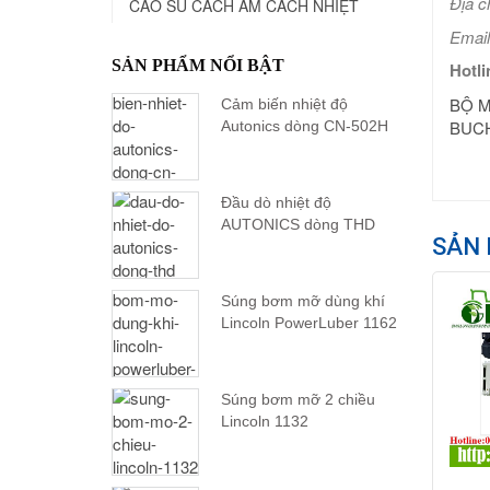
Địa c
CAO SU CÁCH ÂM CÁCH NHIỆT
Email
SẢN PHẨM NỔI BẬT
Hotli
BỘ M
Cảm biến nhiệt độ
BUC
Autonics dòng CN-502H
Đầu dò nhiệt độ
AUTONICS dòng THD
SẢN 
Súng bơm mỡ dùng khí
Lincoln PowerLuber 1162
Súng bơm mỡ 2 chiều
Lincoln 1132