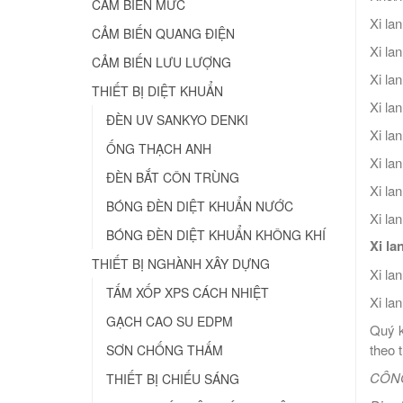
CẢM BIẾN MỨC
Xi la
CẢM BIẾN QUANG ĐIỆN
Xi la
CẢM BIẾN LƯU LƯỢNG
Xi la
THIẾT BỊ DIỆT KHUẨN
Xi la
ĐÈN UV SANKYO DENKI
Xi la
ỐNG THẠCH ANH
Xi la
ĐÈN BẮT CÔN TRÙNG
Xi la
BÓNG ĐÈN DIỆT KHUẨN NƯỚC
Xi l
BÓNG ĐÈN DIỆT KHUẨN KHÔNG KHÍ
Xi l
THIẾT BỊ NGHÀNH XÂY DỰNG
Xi la
TẤM XỐP XPS CÁCH NHIỆT
Xi la
GẠCH CAO SU EDPM
Quý k
theo 
SƠN CHỐNG THẤM
CÔNG
THIẾT BỊ CHIẾU SÁNG