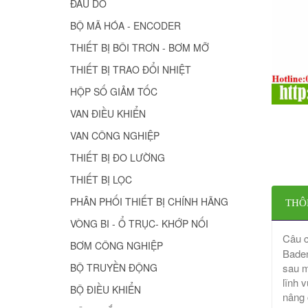
ĐẦU DÒ
BỘ MÃ HÓA - ENCODER
THIẾT BỊ BÔI TRƠN - BƠM MỠ
THIẾT BỊ TRAO ĐỔI NHIỆT
HỘP SỐ GIẢM TỐC
VAN ĐIỀU KHIỂN
VAN CÔNG NGHIỆP
THIẾT BỊ ĐO LƯỜNG
THIẾT BỊ LỌC
PHÂN PHỐI THIẾT BỊ CHÍNH HÃNG
THÔ
VÒNG BI - Ổ TRỤC- KHỚP NỐI
Câu c
BƠM CÔNG NGHIỆP
Baden
BỘ TRUYỀN ĐỘNG
sau m
lĩnh 
BỘ ĐIỀU KHIỂN
nâng 