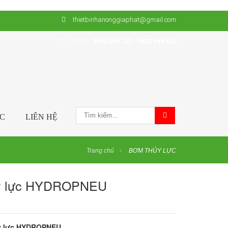
thietbinhanonggiaphat@gmail.com
Hotline:
0932 606 722 - 0932 648 642
ỨC
LIÊN HỆ
Trang chủ
BƠM THỦY LỰC
hủy lực HYDROPNEU
ủy lực HYDROPNEU