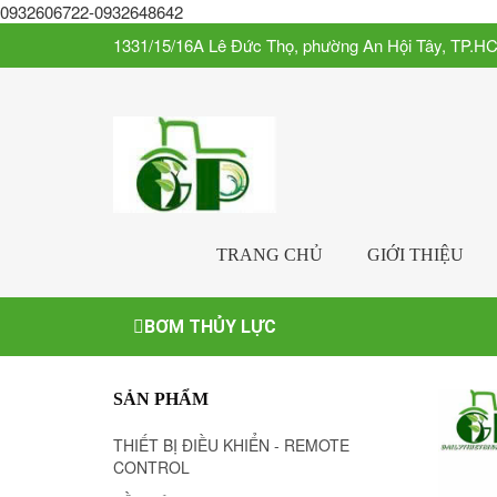
0932606722-0932648642
1331/15/16A Lê Đức Thọ, phường An Hội Tây, TP.H
TRANG CHỦ
GIỚI THIỆU
BƠM THỦY LỰC
SẢN PHẨM
THIẾT BỊ ĐIỀU KHIỂN - REMOTE
CONTROL