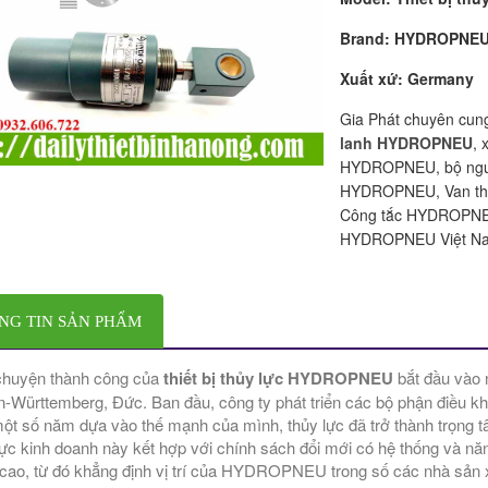
Brand: HYDROPNE
Xuất xứ: Germany
Gia Phát chuyên cu
lanh HYDROPNEU
, 
HYDROPNEU, bộ nguồ
HYDROPNEU, Van th
Công tắc HYDROPNEU
HYDROPNEU Việt Na
NG TIN SẢN PHẨM
huyện thành công của
thiết bị thủy lực HYDROPNEU
bắt đầu vào 
-Württemberg, Đức. Ban đầu, công ty phát triển các bộ phận điều khi
ột số năm dựa vào thế mạnh của mình, thủy lực đã trở thành trọng t
vực kinh doanh này kết hợp với chính sách đổi mới có hệ thống và năn
cao, từ đó khẳng định vị trí của HYDROPNEU trong số các nhà sản xu