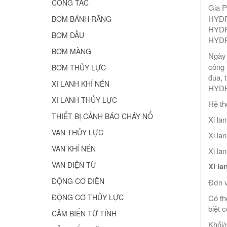
CÔNG TẮC
Gia 
HYDR
BƠM BÁNH RĂNG
HYDR
BƠM DẦU
HYDR
BƠM MÀNG
Ngày 
công 
BƠM THỦY LỰC
đua, 
XI LANH KHÍ NÉN
HYDR
XI LANH THỦY LỰC
Hệ t
THIẾT BỊ CẢNH BÁO CHÁY NỔ
Xi l
VAN THỦY LỰC
Xi l
VAN KHÍ NÉN
Xi l
VAN ĐIỆN TỪ
Xi l
ĐỘNG CƠ ĐIỆN
Đơn 
ĐỘNG CƠ THỦY LỰC
Có th
biệt 
CẢM BIẾN TỪ TÍNH
Khối/