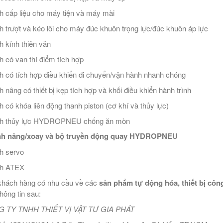
nh cấp liệu cho máy tiện và máy mài
nh trượt và kéo lõi cho máy đúc khuôn trọng lực/đúc khuôn áp lực
nh kính thiên văn
nh có van thí điểm tích hợp
nh có tích hợp điều khiển di chuyển/vận hành nhanh chóng
nh nâng có thiết bị kẹp tích hợp và khối điều khiển hành trình
nh có khóa liên động thanh piston (cơ khí và thủy lực)
anh thủy lực HYDROPNEU chống ăn mòn
anh nâng/xoay và bộ truyền động quay HYDROPNEU
nh servo
nh ATEX
hách hàng có nhu cầu về các
sản phẩm tự động hóa, thiết bị công
thông tin sau:
 TY TNHH THIẾT VỊ VẬT TƯ GIA PHÁT