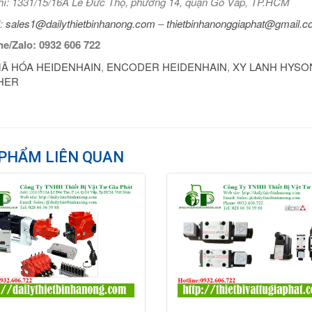
hỉ: 1331/15/16A Lê Đức Thọ, phường 14, quận Gò Vấp, TP.HCM
:
sales1@dailythietbinhanong.com
–
thietbinhanonggiaphat@gmail.
ne/Zalo: 0932 606 722
Ã HÓA HEIDENHAIN
,
ENCODER HEIDENHAIN
,
XY LANH HYSO
HER
PHẨM LIÊN QUAN