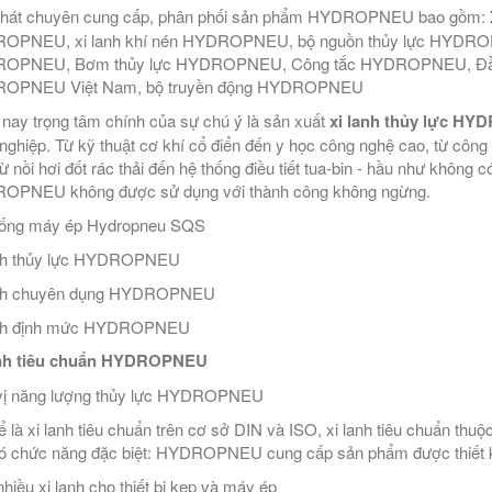
Phát chuyên cung cấp, phân phối sản phẩm HYDROPNEU bao gồm:
OPNEU, xi lanh khí nén HYDROPNEU, bộ nguồn thủy lực HYDROP
OPNEU, Bơm thủy lực HYDROPNEU, Công tắc HYDROPNEU, Đầu 
OPNEU Việt Nam, bộ truyền động HYDROPNEU
nay trọng tâm chính của sự chú ý là sản xuất
xi lanh thủy lực H
nghiệp. Từ kỹ thuật cơ khí cổ điển đến y học công nghệ cao, từ công
từ nồi hơi đốt rác thải đến hệ thống điều tiết tua-bin - hầu như khôn
OPNEU không được sử dụng với thành công không ngừng.
hống máy ép Hydropneu SQS
anh thủy lực HYDROPNEU
anh chuyên dụng HYDROPNEU
anh định mức HYDROPNEU
anh tiêu chuẩn HYDROPNEU
vị năng lượng thủy lực HYDROPNEU
ể là xi lanh tiêu chuẩn trên cơ sở DIN và ISO, xi lanh tiêu chuẩn th
có chức năng đặc biệt: HYDROPNEU cung cấp sản phẩm được thiết k
nhiều xi lanh cho thiết bị kẹp và máy ép