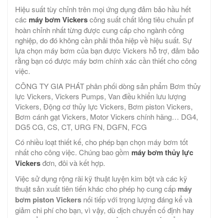
Hiệu suất tùy chỉnh trên mọi ứng dụng đảm bảo hầu hết
các
máy bơm Vickers
công suất chất lỏng tiêu chuẩn pf
hoàn chỉnh nhất từng được cung cấp cho ngành công
nghiệp, do đó không cần phải thỏa hiệp về hiệu suất. Sự
lựa chọn máy bơm của bạn được Vickers hỗ trợ, đảm bảo
rằng bạn có được máy bơm chính xác cần thiết cho công
việc.
CÔNG TY GIA PHÁT phân phối dòng sản phẩm Bơm thủy
lực Vickers, Vickers Pumps, Van điều khiển lưu lượng
Vickers, Động cơ thủy lực Vickers, Bơm piston Vickers,
Bơm cánh gạt Vickers, Motor Vickers chính hãng… DG4,
DG5 CG, CS, CT, URG FN, DGFN, FCG
Có nhiều loạt thiết kế, cho phép bạn chọn máy bơm tốt
nhất cho công việc. Chúng bao gồm
máy bơm thủy lực
Vickers
đơn, đôi và kết hợp.
Việc sử dụng rộng rãi kỹ thuật luyện kim bột và các kỹ
thuật sản xuất tiên tiến khác cho phép họ cung cấp
máy
bơm piston Vickers
nối tiếp với trọng lượng đáng kể và
giảm chi phí cho bạn, vì vậy, dù dịch chuyển cố định hay