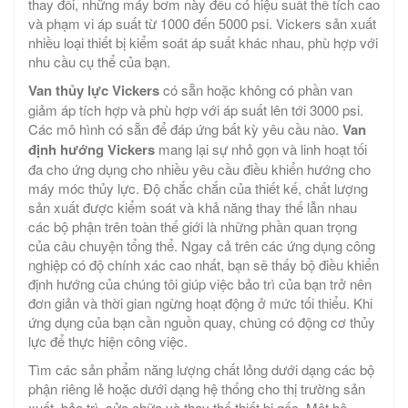
thay đổi, những máy bơm này đều có hiệu suất thể tích cao
và phạm vi áp suất từ ​​1000 đến 5000 psi. Vickers sản xuất
nhiều loại thiết bị kiểm soát áp suất khác nhau, phù hợp với
nhu cầu cụ thể của bạn.
Van thủy lực Vickers
có sẵn hoặc không có phần van
giảm áp tích hợp và phù hợp với áp suất lên tới 3000 psi.
Các mô hình có sẵn để đáp ứng bất kỳ yêu cầu nào.
Van
định hướng Vickers
mang lại sự nhỏ gọn và linh hoạt tối
đa cho ứng dụng cho nhiều yêu cầu điều khiển hướng cho
máy móc thủy lực. Độ chắc chắn của thiết kế, chất lượng
sản xuất được kiểm soát và khả năng thay thế lẫn nhau
các bộ phận trên toàn thế giới là những phần quan trọng
của câu chuyện tổng thể. Ngay cả trên các ứng dụng công
nghiệp có độ chính xác cao nhất, bạn sẽ thấy bộ điều khiển
định hướng của chúng tôi giúp việc bảo trì của bạn trở nên
đơn giản và thời gian ngừng hoạt động ở mức tối thiểu. Khi
ứng dụng của bạn cần nguồn quay, chúng có động cơ thủy
lực để thực hiện công việc.
Tìm các sản phẩm năng lượng chất lỏng dưới dạng các bộ
phận riêng lẻ hoặc dưới dạng hệ thống cho thị trường sản
xuất, bảo trì, sửa chữa và thay thế thiết bị gốc. Một hệ