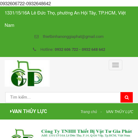
0932606722-0932648642
1331/15/16A Lê Đức Thọ, phường An Hội Tây, TP.HCM, Việt
Nam
thietbinhanonggiaphat@gmail.com
Hotline:
0932 606 722 - 0932 648 642
Toggle
navigation
VAN THỦY LỰC
Trang chủ
VAN THỦY LỰC