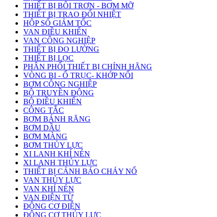
THIẾT BỊ BÔI TRƠN - BƠM MỠ
THIẾT BỊ TRAO ĐỔI NHIỆT
HỘP SỐ GIẢM TỐC
VAN ĐIỀU KHIỂN
VAN CÔNG NGHIỆP
THIẾT BỊ ĐO LƯỜNG
THIẾT BỊ LỌC
PHÂN PHỐI THIẾT BỊ CHÍNH HÃNG
VÒNG BI - Ổ TRỤC- KHỚP NỐI
BƠM CÔNG NGHIỆP
BỘ TRUYỀN ĐỘNG
BỘ ĐIỀU KHIỂN
CÔNG TẮC
BƠM BÁNH RĂNG
BƠM DẦU
BƠM MÀNG
BƠM THỦY LỰC
XI LANH KHÍ NÉN
XI LANH THỦY LỰC
THIẾT BỊ CẢNH BÁO CHÁY NỔ
VAN THỦY LỰC
VAN KHÍ NÉN
VAN ĐIỆN TỪ
ĐỘNG CƠ ĐIỆN
ĐỘNG CƠ THỦY LỰC