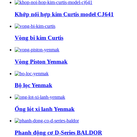
Khớp nối hợp kim Curtis model CJ641
Vòng bi kim Curtis
Vòng Piston Yenmak
Bộ lọc Yenmak
Ống lót xi lanh Yenmak
Phanh động cơ D-Series BALDOR