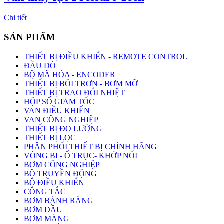
Chi tiết
SẢN PHẨM
THIẾT BỊ ĐIỀU KHIỂN - REMOTE CONTROL
ĐẦU DÒ
BỘ MÃ HÓA - ENCODER
THIẾT BỊ BÔI TRƠN - BƠM MỠ
THIẾT BỊ TRAO ĐỔI NHIỆT
HỘP SỐ GIẢM TỐC
VAN ĐIỀU KHIỂN
VAN CÔNG NGHIỆP
THIẾT BỊ ĐO LƯỜNG
THIẾT BỊ LỌC
PHÂN PHỐI THIẾT BỊ CHÍNH HÃNG
VÒNG BI - Ổ TRỤC- KHỚP NỐI
BƠM CÔNG NGHIỆP
BỘ TRUYỀN ĐỘNG
BỘ ĐIỀU KHIỂN
CÔNG TẮC
BƠM BÁNH RĂNG
BƠM DẦU
BƠM MÀNG