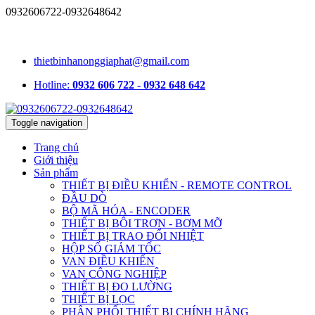
0932606722-0932648642
1331/15/16A Lê Đức Thọ, phường An Hội Tây, TP.HCM, Việt
Nam
thietbinhanonggiaphat@gmail.com
Hotline:
0932 606 722 - 0932 648 642
Toggle navigation
Trang chủ
Giới thiệu
Sản phẩm
THIẾT BỊ ĐIỀU KHIỂN - REMOTE CONTROL
ĐẦU DÒ
BỘ MÃ HÓA - ENCODER
THIẾT BỊ BÔI TRƠN - BƠM MỠ
THIẾT BỊ TRAO ĐỔI NHIỆT
HỘP SỐ GIẢM TỐC
VAN ĐIỀU KHIỂN
VAN CÔNG NGHIỆP
THIẾT BỊ ĐO LƯỜNG
THIẾT BỊ LỌC
PHÂN PHỐI THIẾT BỊ CHÍNH HÃNG