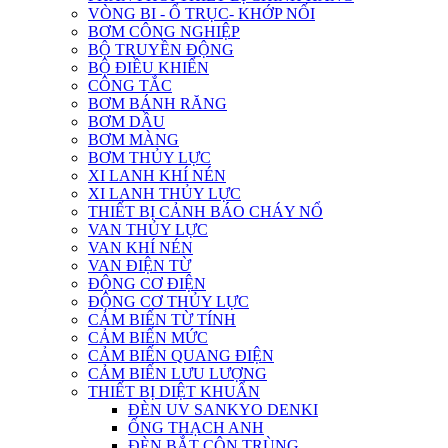
VÒNG BI - Ổ TRỤC- KHỚP NỐI
BƠM CÔNG NGHIỆP
BỘ TRUYỀN ĐỘNG
BỘ ĐIỀU KHIỂN
CÔNG TẮC
BƠM BÁNH RĂNG
BƠM DẦU
BƠM MÀNG
BƠM THỦY LỰC
XI LANH KHÍ NÉN
XI LANH THỦY LỰC
THIẾT BỊ CẢNH BÁO CHÁY NỔ
VAN THỦY LỰC
VAN KHÍ NÉN
VAN ĐIỆN TỪ
ĐỘNG CƠ ĐIỆN
ĐỘNG CƠ THỦY LỰC
CẢM BIẾN TỪ TÍNH
CẢM BIẾN MỨC
CẢM BIẾN QUANG ĐIỆN
CẢM BIẾN LƯU LƯỢNG
THIẾT BỊ DIỆT KHUẨN
ĐÈN UV SANKYO DENKI
ỐNG THẠCH ANH
ĐÈN BẮT CÔN TRÙNG