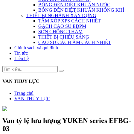
BÓNG ĐÈN DIỆT KHUẨN NƯỚC
BÓNG ĐÈN DIỆT KHUẨN KHÔNG KHÍ
THIẾT BỊ NGHÀNH XÂY DỰNG
TẤM XỐP XPS CÁCH NHIỆT
GẠCH CAO SU EDPM
SƠN CHỐNG THẤM
THIẾT BỊ CHIẾU SÁNG
CAO SU CÁCH ÂM CÁCH NHIỆT
Chính sách và qui định
Tin tức
Liên hệ
VAN THỦY LỰC
Trang chủ
VAN THỦY LỰC
Van tỷ lệ lưu lượng YUKEN series EFBG-
03