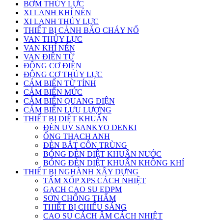
BƠM THỦY LỰC
XI LANH KHÍ NÉN
XI LANH THỦY LỰC
THIẾT BỊ CẢNH BÁO CHÁY NỔ
VAN THỦY LỰC
VAN KHÍ NÉN
VAN ĐIỆN TỪ
ĐỘNG CƠ ĐIỆN
ĐỘNG CƠ THỦY LỰC
CẢM BIẾN TỪ TÍNH
CẢM BIẾN MỨC
CẢM BIẾN QUANG ĐIỆN
CẢM BIẾN LƯU LƯỢNG
THIẾT BỊ DIỆT KHUẨN
ĐÈN UV SANKYO DENKI
ỐNG THẠCH ANH
ĐÈN BẮT CÔN TRÙNG
BÓNG ĐÈN DIỆT KHUẨN NƯỚC
BÓNG ĐÈN DIỆT KHUẨN KHÔNG KHÍ
THIẾT BỊ NGHÀNH XÂY DỰNG
TẤM XỐP XPS CÁCH NHIỆT
GẠCH CAO SU EDPM
SƠN CHỐNG THẤM
THIẾT BỊ CHIẾU SÁNG
CAO SU CÁCH ÂM CÁCH NHIỆT