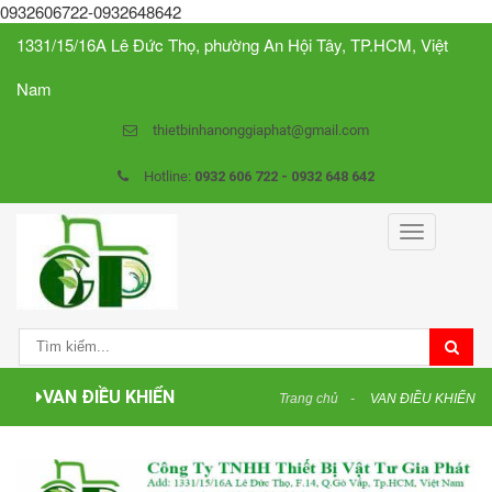
0932606722-0932648642
1331/15/16A Lê Đức Thọ, phường An Hội Tây, TP.HCM, Việt
Nam
thietbinhanonggiaphat@gmail.com
Hotline:
0932 606 722 - 0932 648 642
Toggle
navigation
VAN ĐIỀU KHIỂN
Trang chủ
VAN ĐIỀU KHIỂN