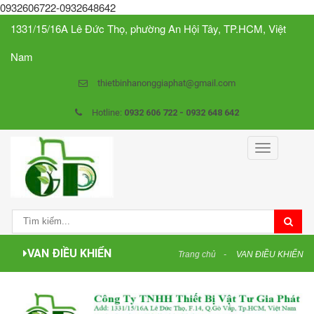
0932606722-0932648642
1331/15/16A Lê Đức Thọ, phường An Hội Tây, TP.HCM, Việt
Nam
thietbinhanonggiaphat@gmail.com
Hotline:
0932 606 722 - 0932 648 642
Toggle
navigation
VAN ĐIỀU KHIỂN
Trang chủ
VAN ĐIỀU KHIỂN