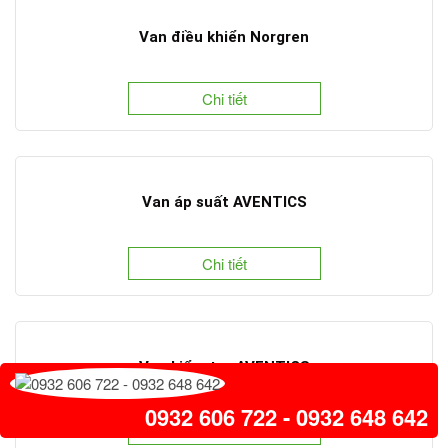
Van điều khiển Norgren
Chi tiết
Van áp suất AVENTICS
Chi tiết
Van kiểm tra AVENTICS
0932 606 722 - 0932 648 642
Chi tiết