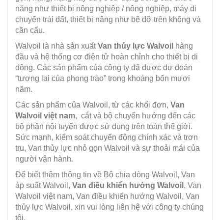
năng như thiết bị nông nghiệp / nông nghiệp, máy di
chuyển trái đất, thiết bị nâng như bệ đỡ trên không và
cần cẩu.
Walvoil là nhà sản xuất
Van thủy lực Walvoil
hàng
đầu và hệ thống cơ điện tử hoàn chỉnh cho thiết bị di
động. Các sản phẩm của công ty đã được dự đoán
“tương lai của phong trào” trong khoảng bốn mươi
năm.
Các sản phẩm của Walvoil, từ các khối đơn,
Van
Walvoil việt nam
, cắt và bộ chuyển hướng đến các
bộ phận nội tuyến được sử dụng trên toàn thế giới.
Sức mạnh, kiểm soát chuyển động chính xác và trơn
tru, Van thủy lực nhỏ gọn Walvoil và sự thoải mái của
người vận hành.
Để biết thêm thông tin về Bộ chia dòng Walvoil, Van
áp suất Walvoil,
Van điều khiển hướng Walvoil
, Van
Walvoil việt nam, Van điều khiển hướng Walvoil, Van
thủy lực Walvoil, xin vui lòng liên hệ với công ty chúng
tôi.