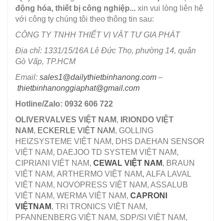
động hóa, thiết bị công nghiệp...
xin vui lòng liên hệ
với công ty chúng tôi theo thông tin sau:
CÔNG TY TNHH THIẾT VỊ VẬT TƯ GIA PHÁT
Địa chỉ: 1331/15/16A Lê Đức Thọ, phường 14, quận
Gò Vấp, TP.HCM
Email:
sales1@dailythietbinhanong.com
–
thietbinhanonggiaphat@gmail.com
Hotline/Zalo: 0932 606 722
OLIVERVALVES VIỆT NAM
,
IRIONDO VIỆT
NAM
,
ECKERLE VIỆT NAM
, GOLLING
HEIZSYSTEME VIỆT NAM, DHS DAEHAN SENSOR
VIỆT NAM, DAEJOO TD SYSTEM VIỆT NAM,
CIPRIANI VIỆT NAM,
CEWAL VIỆT NAM
, BRAUN
VIỆT NAM, ARTHERMO VIỆT NAM
,
ALFA LAVAL
VIỆT NAM, NOVOPRESS VIỆT NAM, ASSALUB
VIỆT NAM, WERMA VIỆT NAM,
CAPRONI
VIỆTNAM
, TRI TRONICS VIỆT NAM,
PFANNENBERG VIỆT NAM, SDP/SI VIỆT NAM,