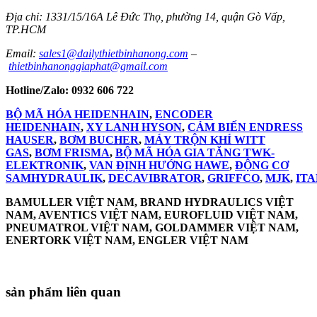
Địa chỉ: 1331/15/16A Lê Đức Thọ, phường 14, quận Gò Vấp,
TP.HCM
Email:
sales1@dailythietbinhanong.com
–
thietbinhanonggiaphat@gmail.com
Hotline/Zalo: 0932 606 722
BỘ MÃ HÓA HEIDENHAIN
,
ENCODER
HEIDENHAIN
,
XY LANH HYSON
,
CẢM BIẾN ENDRESS
HAUSER
,
BƠM BUCHER
,
MÁY TRỘN KHÍ WITT
GAS
,
BƠM FRISMA
,
BỘ MÃ HÓA GIA TĂNG TWK-
ELEKTRONIK
,
VAN ĐỊNH HƯỚNG HAWE
,
ĐỘNG CƠ
SAMHYDRAULIK
,
DECAVIBRATOR
,
GRIF
FCO
,
MJK
,
IT
BAMULLER VIỆT NAM, BRAND HYDRAULICS VIỆT
NAM, AVENTICS VIỆT NAM, EUROFLUID VIỆT NAM,
PNEUMATROL VIỆT NAM, GOLDAMMER VIỆT NAM,
ENERTORK VIỆT NAM, ENGLER VIỆT NAM
sản phẩm liên quan