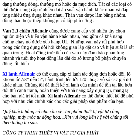
dạng thường đóng, thường mở hoặc đa mục đích. Tất cả các loại có
thể được cung cấp ở nhiều dải áp suất vận hành khác nhau và đáp
ứng nhiều ứng dụng khác nhau. Thân van được làm bằng nhôm,
đồng thau hoặc thép không gỉ có lớp phủ cứng .
Van 2,3 chiều Allenair
cũng được cung cấp với nhiều tùy chọn
nguồn điện và kiểu vận hành khác nhau, bao gồm cả khả năng
chống cháy nổ được xếp hạng UL. Những van này rất phù hợp
trong các ứng dụng đòi hỏi không gian lắp đặt cao và hiệu suất là rất
quan trọng. Hoạt động trực tiếp của van này đảm bảo phản ứng
nhanh và tuổi thọ hoạt động lâu dài do số lượng bộ phận chuyển
động tối thiểu.
Xi lanh Allenair
có thể cung cấp xi lanh tác động đơn hoặc đôi, lỗ
khoan từ 7/8” đến 5”, hành trình lên tới 120” hoặc vô số các giá đỡ
khác nhau. Chúng tôi đã thiết kế xi lanh của mình để tồn tại lâu hơn
đối thủ cạnh tranh, hoàn thiện với khả năng xây dựng lại, mang lại
cho bạn giá trị tốt nhất.
Xi lanh Allenair
có thể được thiết kế để phù
hợp với nhu cầu chính xác cho các giải pháp sản phẩm của bạn.
Quý khách hàng có nhu cầu về sản phẩm thiết bị vật tư công
nghiệp, máy móc tự động hóa…Xin vui lòng liên hệ với chúng tôi
theo thông tin sau:
CÔNG TY TNHH THIẾT VỊ VẬT TƯ GIA PHÁT