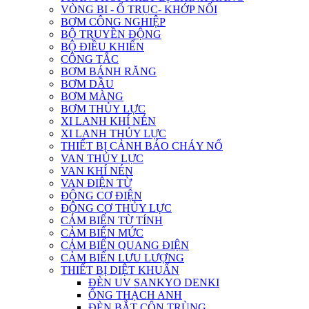
VÒNG BI - Ổ TRỤC- KHỚP NỐI
BƠM CÔNG NGHIỆP
BỘ TRUYỀN ĐỘNG
BỘ ĐIỀU KHIỂN
CÔNG TẮC
BƠM BÁNH RĂNG
BƠM DẦU
BƠM MÀNG
BƠM THỦY LỰC
XI LANH KHÍ NÉN
XI LANH THỦY LỰC
THIẾT BỊ CẢNH BÁO CHÁY NỔ
VAN THỦY LỰC
VAN KHÍ NÉN
VAN ĐIỆN TỪ
ĐỘNG CƠ ĐIỆN
ĐỘNG CƠ THỦY LỰC
CẢM BIẾN TỪ TÍNH
CẢM BIẾN MỨC
CẢM BIẾN QUANG ĐIỆN
CẢM BIẾN LƯU LƯỢNG
THIẾT BỊ DIỆT KHUẨN
ĐÈN UV SANKYO DENKI
ỐNG THẠCH ANH
ĐÈN BẮT CÔN TRÙNG