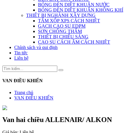
BÓNG ĐÈN DIỆT KHUẨN NƯỚC
BÓNG ĐÈN DIỆT KHUẨN KHÔNG KHÍ
THIẾT BỊ NGHÀNH XÂY DỰNG
TẤM XỐP XPS CÁCH NHIỆT
GẠCH CAO SU EDPM
SƠN CHỐNG THẤM
THIẾT BỊ CHIẾU SÁNG
CAO SU CÁCH ÂM CÁCH NHIỆT
Chính sách và qui định
Tin tức
Liên hệ
VAN ĐIỀU KHIỂN
Trang chủ
VAN ĐIỀU KHIỂN
Van hai chiều ALLENAIR/ ALKON
Giá bán:
Liên hệ