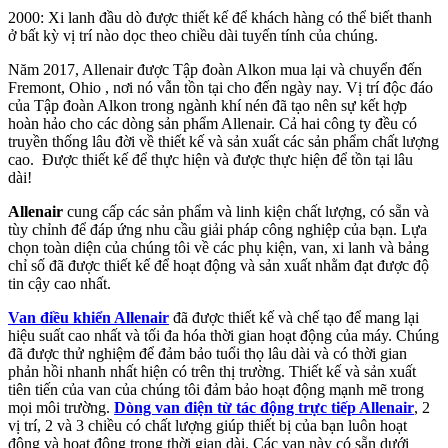
2000: Xi lanh đầu dò được thiết kế để khách hàng có thể biết thanh
ở bất kỳ vị trí nào dọc theo chiều dài tuyến tính của chúng.
Năm 2017, Allenair được Tập đoàn Alkon mua lại và chuyển đến
Fremont, Ohio , nơi nó vẫn tồn tại cho đến ngày nay. Vị trí độc đáo
của Tập đoàn Alkon trong ngành khí nén đã tạo nên sự kết hợp
hoàn hảo cho các dòng sản phẩm Allenair. Cả hai công ty đều có
truyền thống lâu đời về thiết kế và sản xuất các sản phẩm chất lượng
cao. Được thiết kế để thực hiện và được thực hiện để tồn tại lâu
dài!
Allenair
cung cấp các sản phẩm và linh kiện chất lượng, có sẵn và
tùy chỉnh để đáp ứng nhu cầu giải pháp công nghiệp của bạn. Lựa
chọn toàn diện của chúng tôi về các phụ kiện, van, xi lanh và bảng
chỉ số đã được thiết kế để hoạt động và sản xuất nhằm đạt được độ
tin cậy cao nhất.
Van điều khiển Allenair
đã được thiết kế và chế tạo để mang lại
hiệu suất cao nhất và tối đa hóa thời gian hoạt động của máy. Chúng
đã được thử nghiệm để đảm bảo tuổi thọ lâu dài và có thời gian
phản hồi nhanh nhất hiện có trên thị trường. Thiết kế và sản xuất
tiên tiến của van của chúng tôi đảm bảo hoạt động mạnh mẽ trong
mọi môi trường.
Dòng van điện từ tác động trực tiếp Allenair
, 2
vị trí, 2 và 3 chiều có chất lượng giúp thiết bị của bạn luôn hoạt
động và hoạt động trong thời gian dài. Các van này có sẵn dưới