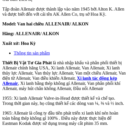
Tập đoàn Allenair được thành lập vào năm 1945 bởi Alton K. Allen
và được biết đến với cái tên AK Allen Co, trụ sở Hoa Kỳ.
Model: Van hai chiều ALLENAIR/ ALKON
Hãng: ALLENAIR/ ALKON
Xuất xứ: Hoa Kỳ
Thông tin sản phẩm
Thiết Bị Vật Tư Gia Phát
là nhà nhập khẩu và phân phối thiết bị
Allenair chính hãng USA, Xi lanh Allenair, Van Allenair, Xi lanh
thủy lực Allenair, Van thủy lực Allenair, Van một chiều Allenair, Van
điện từ Allenair, Van điều khiển Allenair,
Xi lanh tác động kép
Allenair
, Xi lanh bằng thép không gỉ Allenair, Van phân phối khí
Allenair, máy hút chân không Allenair, Đầu nối Allenair
1955: Xi lanh Allenair Valve-in-Head được thiết kế và chế tạo.
Trong thời gian này, họ cũng thiết kế các dòng van ¼, ⅜ và ½ inch.
1965: Allenair là công ty đầu tiên phát triển xi lanh khí nén hoàn
toàn bằng thép không gỉ 100% . Điều này được thực hiện để
Eastman Kodak được sử dụng trong máy cắt phim 35 mm.