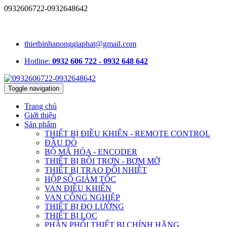
0932606722-0932648642
1331/15/16A Lê Đức Thọ, phường An Hội Tây, TP.HCM, Việt
Nam
thietbinhanonggiaphat@gmail.com
Hotline:
0932 606 722 - 0932 648 642
Toggle navigation
Trang chủ
Giới thiệu
Sản phẩm
THIẾT BỊ ĐIỀU KHIỂN - REMOTE CONTROL
ĐẦU DÒ
BỘ MÃ HÓA - ENCODER
THIẾT BỊ BÔI TRƠN - BƠM MỠ
THIẾT BỊ TRAO ĐỔI NHIỆT
HỘP SỐ GIẢM TỐC
VAN ĐIỀU KHIỂN
VAN CÔNG NGHIỆP
THIẾT BỊ ĐO LƯỜNG
THIẾT BỊ LỌC
PHÂN PHỐI THIẾT BỊ CHÍNH HÃNG