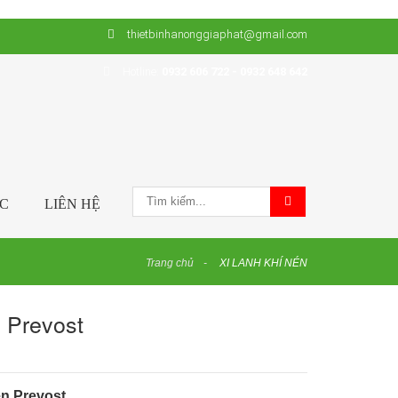
thietbinhanonggiaphat@gmail.com
Hotline:
0932 606 722 - 0932 648 642
ỨC
LIÊN HỆ
Trang chủ
XI LANH KHÍ NÉN
 Prevost
én Prevost