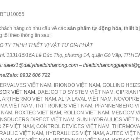
 BTU10055
khách hàng có nhu cầu về các
sản phẩm tự động hóa, thiết bị
 tôi theo thông tin sau:
 TY TNHH THIẾT VỊ VẬT TƯ GIA PHÁT
chỉ: 1331/15/16A Lê Đức Thọ, phường 14, quận Gò Vấp, TP.HC
l:
sales1@dailythietbinhanong.com
–
thietbinhanonggiaphat@
ine/Zalo: 0932 606 722
ERVALVES VIỆT NAM, IRIONDO VIỆT NAM, GOLLING HEI
SOR VIỆT NAM
, DAEJOO TD SYSTEM VIỆT NAM, CIPRIANI
 ARTHERMO VIỆT NAM, ALFA LAVAL VIỆT NAM, NOVOPRE
A VIỆT NAM, TRI TRONICS VIỆT NAM, PFANNENBERG VIỆ
 NAM, ROXTEC VIỆT NAM, ROLLON VIỆT NAM, MENCOM V
SDUCERS DIRECT VIỆT NAM, SUN HYDRAULICS VIỆT NA
 ZF VIỆT NAM, CONTROL DEVICES VIỆT NAM, THERMOVA
AULIC VIỆT NAM, HYDRAULICS VIỆT NAM, AUTEC VIỆT