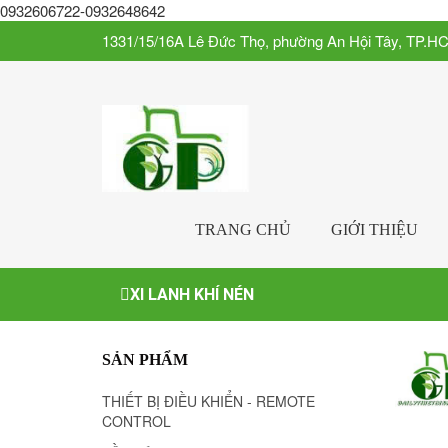
0932606722-0932648642
1331/15/16A Lê Đức Thọ, phường An Hội Tây, TP.H
TRANG CHỦ
GIỚI THIỆU
XI LANH KHÍ NÉN
SẢN PHẨM
THIẾT BỊ ĐIỀU KHIỂN - REMOTE
CONTROL