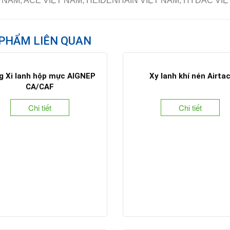
 NAM, ACE VIỆT NAM, HEIDENHAIN VIỆT NAM, HYDAC V
PHẨM LIÊN QUAN
g Xi lanh hộp mực AIGNEP
Xy lanh khí nén Airta
CA/CAF
Chi tiết
Chi tiết