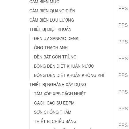
CẢM BIẾN MỨC
PPS
CẢM BIẾN QUANG ĐIỆN
CẢM BIẾN LƯU LƯỢNG
PPS
THIẾT BỊ DIỆT KHUẨN
ĐÈN UV SANKYO DENKI
PPS
ỐNG THẠCH ANH
ĐÈN BẮT CÔN TRÙNG
PPS
BÓNG ĐÈN DIỆT KHUẨN NƯỚC
BÓNG ĐÈN DIỆT KHUẨN KHÔNG KHÍ
PPS
THIẾT BỊ NGHÀNH XÂY DỰNG
PPS
TẤM XỐP XPS CÁCH NHIỆT
GẠCH CAO SU EDPM
PPS
SƠN CHỐNG THẤM
THIẾT BỊ CHIẾU SÁNG
PPS