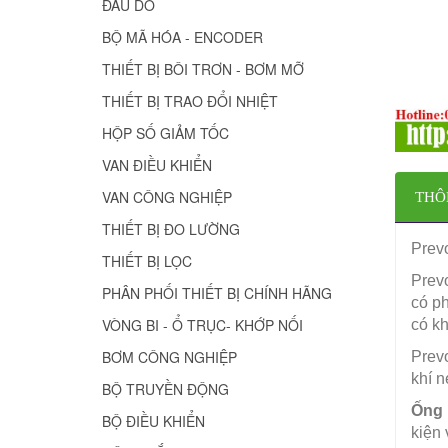
ĐẦU DÒ
BỘ MÃ HÓA - ENCODER
THIẾT BỊ BÔI TRƠN - BƠM MỠ
THIẾT BỊ TRAO ĐỔI NHIỆT
HỘP SỐ GIẢM TỐC
VAN ĐIỀU KHIỂN
VAN CÔNG NGHIỆP
THÔ
THIẾT BỊ ĐO LƯỜNG
Prev
THIẾT BỊ LỌC
Prevo
PHÂN PHỐI THIẾT BỊ CHÍNH HÃNG
có ph
VÒNG BI - Ổ TRỤC- KHỚP NỐI
có kh
BƠM CÔNG NGHIỆP
Prev
khí n
BỘ TRUYỀN ĐỘNG
Ống 
BỘ ĐIỀU KHIỂN
kiện 