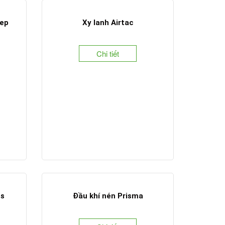
nep
Xy lanh Airtac
Chi tiết
cs
Đầu khí nén Prisma