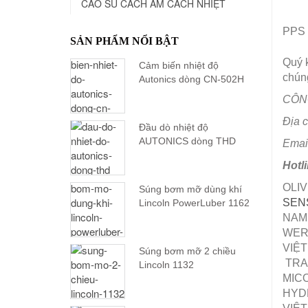
CAO SU CÁCH ÂM CÁCH NHIỆT
PPS
SẢN PHẨM NỔI BẬT
Quý 
Cảm biến nhiệt độ
chúng
Autonics dòng CN-502H
CÔNG
Địa 
Đầu dò nhiệt độ
AUTONICS dòng THD
Emai
Hotl
OLIV
Súng bơm mỡ dùng khí
SEN
Lincoln PowerLuber 1162
NAM,
WERM
VIỆT
Súng bơm mỡ 2 chiều
TRAN
Lincoln 1132
MICO
HYDR