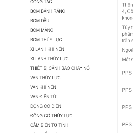
CÔNG TẮC
Thôn
BƠM BÁNH RĂNG
4, Cô
không
BƠM DẦU
Tùy t
BƠM MÀNG
phẩm
BƠM THỦY LỰC
trên 
XI LANH KHÍ NÉN
Ngoà
XI LANH THỦY LỰC
Một 
THIẾT BỊ CẢNH BÁO CHÁY NỔ
PPS
VAN THỦY LỰC
VAN KHÍ NÉN
PPS
VAN ĐIỆN TỪ
ĐỘNG CƠ ĐIỆN
PPS
ĐỘNG CƠ THỦY LỰC
PPS
CẢM BIẾN TỪ TÍNH