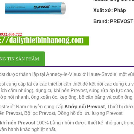
Xuất xứ: Pháp
Brand: PREVOST
NG TIN SẢN PHẨM
ost được thành lập tại Annecy-le-Vieux ở Haute-Savoie, một v
st cung cấp tất cả các thiết bị cần thiết để kết nối các dụng cụ
ích cắm nhúng), dụng cụ khí nén Prevost, súng rửa áp lực cao
ớp nối nhanh, ống xoắn ốc, kẹp ống, bộ cân bằng và cuộn ống t
ost Việt Nam chuyên cung cấp
Khớp nối Prevost
, Thiết bị đườ
én Prevost, Bộ lọc Prevost, Đồng hồ đo lưu lượng Prevost
khí nén Prevost
100% bằng nhôm được thiết kế nhỏ gọn, trọng
vận hành khắc nghiệt nhất.