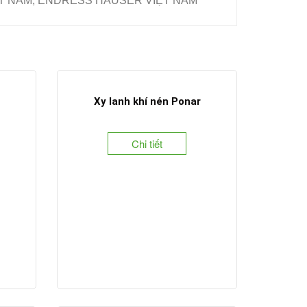
IỆT NAM, ENDRESS HAUSER VIỆT NAM
c
Xy lanh khí nén Ponar
Chi tiết