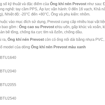
g số kỹ thuật và đặc điểm của
Ống khí nén Prevost
như sau: Đ
ng nghệ: tay cầm PPS, Áp lực vận hành: 0 đến 16 vạch, Khả n
), Nhiệt độ: -20°C đến +80°C, Ống và phụ kiện: nhôm.
huộc vào mục đích sử dụng, Prevost cung cấp nhiều loại vật li
 bao gồm :
Ống cao su
Prevost c
hịu uốn, gấp khúc và xoắn, 
sàn bê tông, chống tia cực tím và ôzôn, chống dầu.
i ra,
Ống khí nén Prevost
còn có ống nối dài bằng nhựa PVC, 
số model của dòng
Ống khí nén Prevost màu xanh
 BTU1640
 BTU2040
 BTU2055
 BTU2540