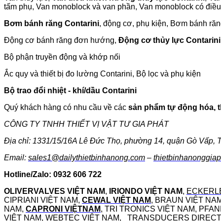
tấm phụ, Van monoblock và van phần, Van monoblock có điều
Bơm bánh răng Contarini
, động cơ, phụ kiện, Bơm bánh răng
Động cơ bánh răng đơn hướng,
Động cơ thủy lực Contarini
Bộ phận truyền động và khớp nối
Ắc quy và thiết bị đo lường Contarini, Bộ lọc và phụ kiện
Bộ trao đổi nhiệt - khí/dầu Contarini
Quý khách hàng có nhu cầu về các
sản phẩm tự động hóa, th
CÔNG TY TNHH THIẾT VỊ VẬT TƯ GIA PHÁT
Địa chỉ: 1331/15/16A Lê Đức Thọ, phường 14, quận Gò Vấp,
Email:
sales1@dailythietbinhanong.com
–
thietbinhanonggia
Hotline/Zalo: 0932 606 722
OLIVERVALVES VIỆT NAM
,
IRIONDO VIỆT NAM
,
ECKERLE
CIPRIANI VIỆT NAM,
CEWAL VIỆT NAM
, BRAUN VIỆT NA
NAM,
CAPRONI VIỆTNAM
, TRI TRONICS VIỆT NAM, PFA
VIỆT NAM, WEBTEC VIỆT NAM, TRANSDUCERS DIRECT V