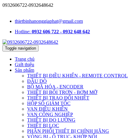
0932606722-0932648642
1331/15/16A Lê Đức Thọ, phường An Hội Tây, TP.HCM, Việt Nam
thietbinhanonggiaphat@gmail.com
Hotline:
0932 606 722 - 0932 648 642
Toggle navigation
Trang chủ
Giới thiệu
Sản phẩm
THIẾT BỊ ĐIỀU KHIỂN - REMOTE CONTROL
ĐẦU DÒ
BỘ MÃ HÓA - ENCODER
THIẾT BỊ BÔI TRƠN - BƠM MỠ
THIẾT BỊ TRAO ĐỔI NHIỆT
HỘP SỐ GIẢM TỐC
VAN ĐIỀU KHIỂN
VAN CÔNG NGHIỆP
THIẾT BỊ ĐO LƯỜNG
THIẾT BỊ LỌC
PHÂN PHỐI THIẾT BỊ CHÍNH HÃNG
VÒNG BI - Ổ TRỤC- KHỚP NỐI