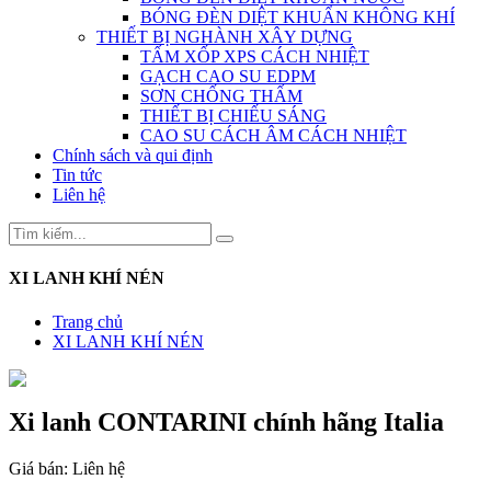
BÓNG ĐÈN DIỆT KHUẨN KHÔNG KHÍ
THIẾT BỊ NGHÀNH XÂY DỰNG
TẤM XỐP XPS CÁCH NHIỆT
GẠCH CAO SU EDPM
SƠN CHỐNG THẤM
THIẾT BỊ CHIẾU SÁNG
CAO SU CÁCH ÂM CÁCH NHIỆT
Chính sách và qui định
Tin tức
Liên hệ
XI LANH KHÍ NÉN
Trang chủ
XI LANH KHÍ NÉN
Xi lanh CONTARINI chính hãng Italia
Giá bán:
Liên hệ