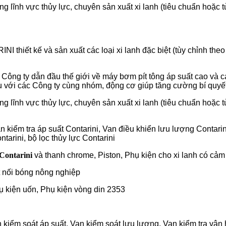
g lĩnh vực thủy lực, chuyên sản xuất xi lanh (tiêu chuẩn hoặc t
NI thiết kế và sản xuất các loại xi lanh đặc biệt (tùy chỉnh th
 dẫn đầu thế giới về máy bơm pít tông áp suất cao và các bộ
 với các Công ty cùng nhóm, động cơ giúp tăng cường bí quyết
g lĩnh vực thủy lực, chuyên sản xuất xi lanh (tiêu chuẩn hoặc t
an kiểm tra áp suất Contarini, Van điều khiển lưu lượng Contar
ntarini, bộ lọc thủy lực Contarini
Contarini
và thanh chrome, Piston, Phụ kiện cho xi lanh có cảm 
t nối bóng nông nghiệp
hụ kiện uốn, Phụ kiện vòng din 2353
n kiểm soát áp suất, Van kiểm soát lưu lượng, Van kiểm tra vận 