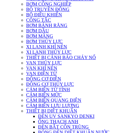
BƠM CÔNG NGHIỆP
BỘ TRUYỀN ĐỘNG
BỘ ĐIỀU KHIỂN
CÔNG TẮC
BƠM BÁNH RĂNG
BƠM DẦU
BƠM MÀNG
BƠM THỦY LỰC
XI LANH KHÍ NÉN
XI LANH THỦY LỰC
THIẾT BỊ CẢNH BÁO CHÁY NỔ
VAN THỦY LỰC
VAN KHÍ NÉN
VAN ĐIỆN TỪ
ĐỘNG CƠ ĐIỆN
ĐỘNG CƠ THỦY LỰC
CẢM BIẾN TỪ TÍNH
CẢM BIẾN MỨC
CẢM BIẾN QUANG ĐIỆN
CẢM BIẾN LƯU LƯỢNG
THIẾT BỊ DIỆT KHUẨN
ĐÈN UV SANKYO DENKI
ỐNG THẠCH ANH
ĐÈN BẮT CÔN TRÙNG
BÓNG ĐÈN DIỆT KHUẨN NƯỚC