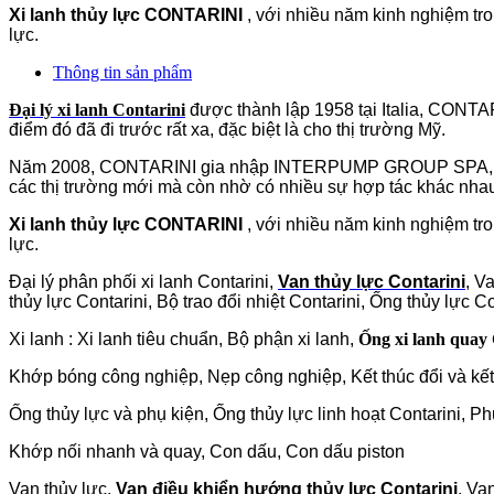
Xi lanh thủy lực CONTARINI
, với nhiều năm kinh nghiệm tron
lực.
Thông tin sản phẩm
Đại lý xi lanh Contarini
được thành lập 1958 tại Italia, CONTARI
điểm đó đã đi trước rất xa, đặc biệt là cho thị trường Mỹ.
Năm 2008, CONTARINI gia nhập INTERPUMP GROUP SPA, Công ty
các thị trường mới mà còn nhờ có nhiều sự hợp tác khác nhau
Xi lanh thủy lực CONTARINI
, với nhiều năm kinh nghiệm tron
lực.
Đại lý phân phối xi lanh Contarini,
Van thủy lực Contarini
, V
thủy lực Contarini, Bộ trao đổi nhiệt Contarini, Ống thủy lực Co
Xi lanh : Xi lanh tiêu chuẩn, Bộ phận xi lanh,
Ống xi lanh quay 
Khớp bóng công nghiệp, Nẹp công nghiệp, Kết thúc đổi và kế
Ống thủy lực và phụ kiện, Ống thủy lực linh hoạt Contarini, P
Khớp nối nhanh và quay, Con dấu, Con dấu piston
Van thủy lực,
Van điều khiển hướng thủy lực Contarini
, Va