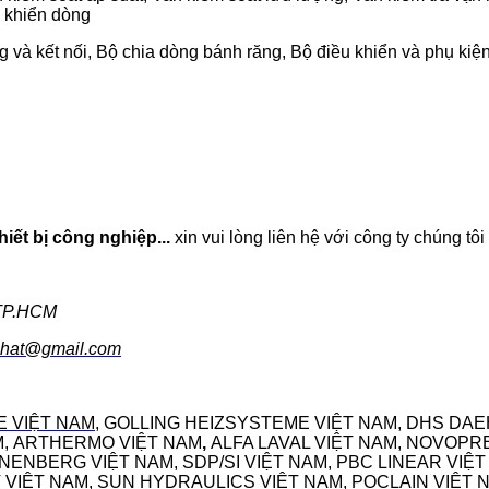
 khiển dòng
 và kết nối, Bộ chia dòng bánh răng, Bộ điều khiển và phụ kiệ
iết bị công nghiệp...
xin vui lòng liên hệ với công ty chúng tôi
 TP.HCM
phat@gmail.com
 VIỆT NAM
, GOLLING HEIZSYSTEME VIỆT NAM, DHS DA
M, ARTHERMO VIỆT NAM
,
ALFA LAVAL VIỆT NAM, NOVOPRE
NNENBERG VIỆT NAM, SDP/SI VIỆT NAM, PBC LINEAR VIỆ
IỆT NAM, SUN HYDRAULICS VIỆT NAM, POCLAIN VIỆT NA