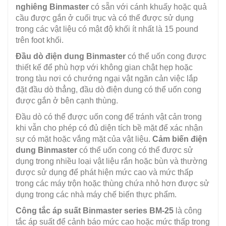
nghiêng Binmaster
có sẵn với cánh khuấy hoặc quả
cầu được gắn ở cuối trục và có thể được sử dụng
trong các vật liệu có mật độ khối ít nhất là 15 pound
trên foot khối.
Đầu dò điện dung Binmaster
có thể uốn cong được
thiết kế để phù hợp với không gian chật hẹp hoặc
trong tàu nơi có chướng ngại vật ngăn cản việc lắp
đặt đầu dò thẳng, đầu dò điện dung có thể uốn cong
được gắn ở bên cạnh thùng.
Đầu dò có thể được uốn cong để tránh vật cản trong
khi vẫn cho phép có đủ diện tích bề mặt để xác nhận
sự có mặt hoặc vắng mặt của vật liệu.
Cảm biến điện
dung Binmaster
có thể uốn cong có thể được sử
dụng trong nhiều loại vật liệu rắn hoặc bùn và thường
được sử dụng để phát hiện mức cao và mức thấp
trong các máy trộn hoặc thùng chứa nhỏ hơn được sử
dụng trong các nhà máy chế biến thực phẩm.
Công tắc áp suất Binmaster series BM-25
là công
tắc áp suất để cảnh báo mức cao hoặc mức thấp trong