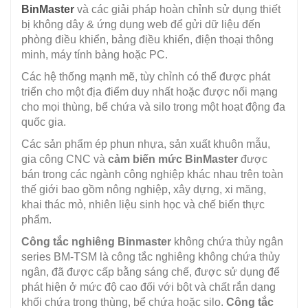
BinMaster
và các giải pháp hoàn chỉnh sử dụng thiết
bị không dây & ứng dụng web để gửi dữ liệu đến
phòng điều khiển, bảng điều khiển, điện thoại thông
minh, máy tính bảng hoặc PC.
Các hệ thống mạnh mẽ, tùy chỉnh có thể được phát
triển cho một địa điểm duy nhất hoặc được nối mạng
cho mọi thùng, bể chứa và silo trong một hoạt động đa
quốc gia.
Các sản phẩm ép phun nhựa, sản xuất khuôn mẫu,
gia công CNC và
cảm biến mức BinMaster
được
bán trong các ngành công nghiệp khác nhau trên toàn
thế giới bao gồm nông nghiệp, xây dựng, xi măng,
khai thác mỏ, nhiên liệu sinh học và chế biến thực
phẩm.
Công tắc nghiêng Binmaster
không chứa thủy ngân
series BM-TSM là công tắc nghiêng không chứa thủy
ngân, đã được cấp bằng sáng chế, được sử dụng để
phát hiện ở mức độ cao đối với bột và chất rắn dạng
khối chứa trong thùng, bể chứa hoặc silo.
Công tắc