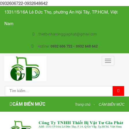
0932606722-0932648642
1331/15/16A Lê Đức Thọ, phường An Hội Tây, TP.HCM, Việt
Nam
thietbinhanonggiaphat@gmail.com
Hotline:
0932 606 722 - 0932 648 642
Toggle
navigation
CẢM BIẾN MỨC
Trang chủ
CẢM BIẾN MỨC